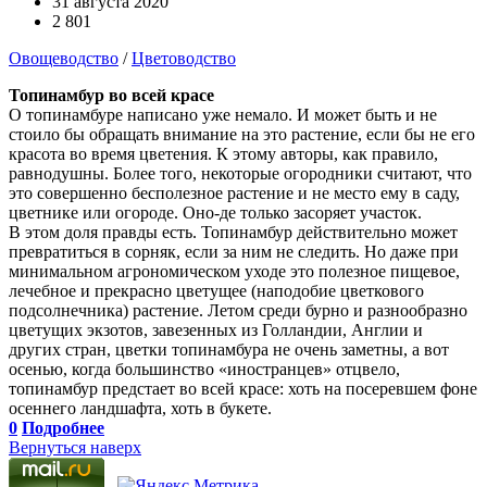
31 августа 2020
2 801
Овощеводство
/
Цветоводство
Топинамбур во всей красе
О топинамбуре написано уже немало. И может быть и не
стоило бы обращать внимание на это растение, если бы не его
красота во время цветения. К этому авторы, как правило,
равнодушны. Более того, некоторые огородники считают, что
это совершенно бесполезное растение и не место ему в саду,
цветнике или огороде. Оно-де только засоряет участок.
В этом доля правды есть. Топинамбур действительно может
превратиться в сорняк, если за ним не следить. Но даже при
минимальном агрономическом уходе это полезное пищевое,
лечебное и прекрасно цветущее (наподобие цветкового
подсолнечника) растение. Летом среди бурно и разнообразно
цветущих экзотов, завезенных из Голландии, Англии и
других стран, цветки топинамбура не очень заметны, а вот
осенью, когда большинство «иностранцев» отцвело,
топинамбур предстает во всей красе: хоть на посеревшем фоне
осеннего ландшафта, хоть в букете.
0
Подробнее
Вернуться наверх