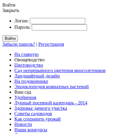
Войти
Закрыть
Логин:
Пароль:
Войти
Забыли пароль?
|
Регистрация
На главную
Овощеводство
Цветоводство
Сад непрерывного цветения многолетников
Ландшафтный дизайн
На подоконнике
Энциклопедия комнатных растений
Ваш сад
Удобрения
Лунный посевной календарь - 2014
Здоровье дачного участка
Советы садоводов
Как сохранить урожай
Новости
Наши конкурсы