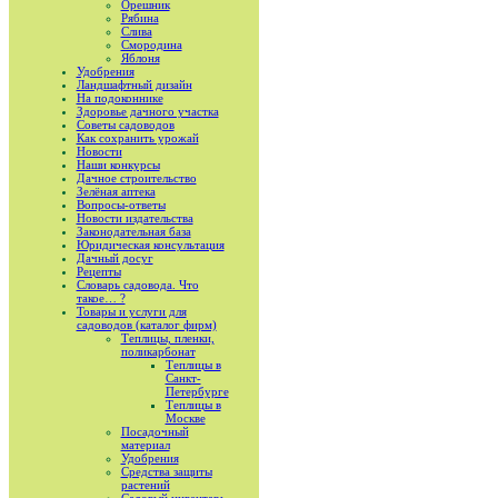
Орешник
Рябина
Слива
Смородина
Яблоня
Удобрения
Ландшафтный дизайн
На подоконнике
Здоровье дачного участка
Советы садоводов
Как сохранить урожай
Новости
Наши конкурсы
Дачное строительство
Зелёная аптека
Вопросы-ответы
Новости издательства
Законодательная база
Юридическая консультация
Дачный досуг
Рецепты
Словарь садовода. Что
такое… ?
Товары и услуги для
садоводов (каталог фирм)
Теплицы, пленки,
поликарбонат
Теплицы в
Санкт-
Петербурге
Теплицы в
Москве
Посадочный
материал
Удобрения
Средства защиты
растений