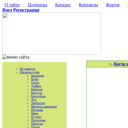
О сайте
Подписка
Каталог
Контакты
Форум
Вход
Регистрация
::.
Когда 
На главную
Овощеводство
Баклажан
Бобы
Горох
Дайкон
Кабачок
Капуста
Картофель
Лук
Любисток
Мелисса лимонная
Морковь
Мята
Огурец
Пастернак
Патисон
Перец