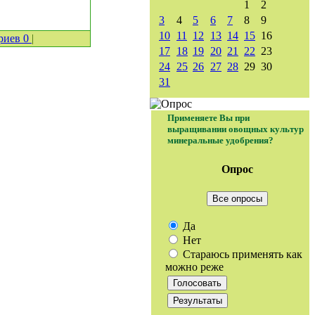
1
2
3
4
5
6
7
8
9
10
11
12
13
14
15
16
риев
0
|
17
18
19
20
21
22
23
24
25
26
27
28
29
30
31
Применяете Вы при
выращивании овощных культур
минеральные удобрения?
Опрос
Все опросы
Да
Нет
Стараюсь применять как
можно реже