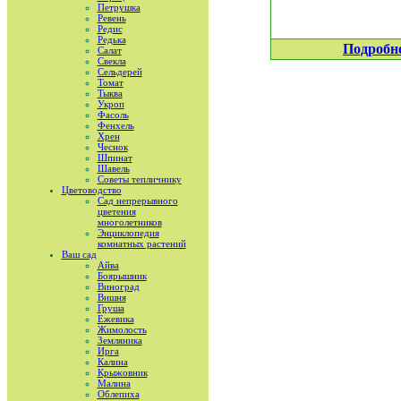
Петрушка
Ревень
Редис
Редька
Подробн
Салат
Свекла
Сельдерей
Томат
Тыква
Укроп
Фасоль
Фенхель
Хрен
Чеснок
Шпинат
Шавель
Советы тепличнику
Цветоводство
Сад непрерывного
цветения
многолетников
Энциклопедия
комнатных растений
Ваш сад
Айва
Боярышник
Виноград
Вишня
Груша
Ежевика
Жимолость
Земляника
Ирга
Калина
Крыжовник
Малина
Облепиха