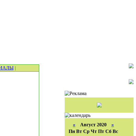
ИАЛЫ
|
«
Август 2020
»
Пн
Вт
Ср
Чт
Пт
Сб
Вс