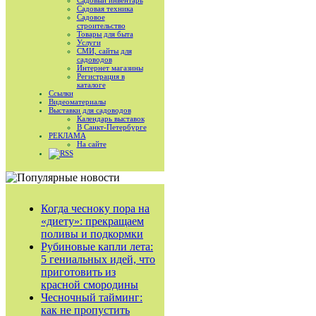
Садовый инвентарь
Садовая техника
Садовое
строительство
Товары для быта
Услуги
СМИ, сайты для
садоводов
Интернет магазины
Регистрация в
каталоге
Ссылки
Видеоматериалы
Выставки для садоводов
Календарь выставок
В Санкт-Петербурге
РЕКЛАМА
На сайте
RSS
Когда чесноку пора на
«диету»: прекращаем
поливы и подкормки
Рубиновые капли лета:
5 гениальных идей, что
приготовить из
красной смородины
Чесночный тайминг:
как не пропустить