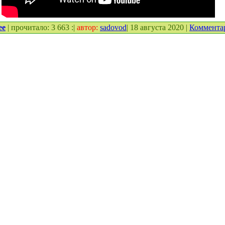
ее
| прочитало: 3 663 :|
автор:
sadovod
| 18 августа 2020 |
Коммента