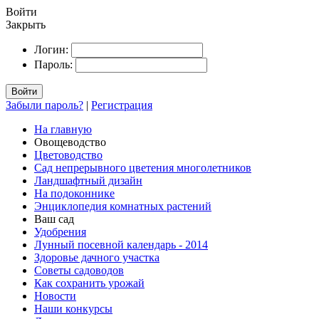
Войти
Закрыть
Логин:
Пароль:
Войти
Забыли пароль?
|
Регистрация
На главную
Овощеводство
Цветоводство
Сад непрерывного цветения многолетников
Ландшафтный дизайн
На подоконнике
Энциклопедия комнатных растений
Ваш сад
Удобрения
Лунный посевной календарь - 2014
Здоровье дачного участка
Советы садоводов
Как сохранить урожай
Новости
Наши конкурсы