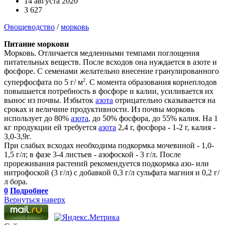
14 августа 2020
3 627
Овощеводство
/
морковь
Питание моркови
Морковь. Отличается медленными темпами поглощения
питательных веществ. После всходов она нуждается в азоте и
фосфоре. С семенами желательно внесение гранулированного
2
суперфосфата по 5 г/ м
. С момента образования корнеплодов
повышается потребность в фосфоре и калии, усиливается их
вынос из почвы. Избыток
азота
отрицательно сказывается на
сроках и величине продуктивности. Из почвы морковь
использует до 80%
азота
, до 50% фосфора, до 55% калия. На 1
кг продукции ей требуется
азота
2,4 г, фосфора - 1-2 г, калия -
3,0-3,9г.
При слабых всходах необходима подкормка мочевиной - 1,0-
1,5 г/л; в фазе 3-4 листьев - азофоской - 3 г/л. После
прореживания растений рекомендуется подкормка азо- или
нитрофоской (3 г/л) с добавкой 0,3 г/л сульфата магния и 0,2 г/
л бора.
0
Подробнее
Вернуться наверх