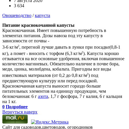
7 августа 2020
3 634
Овощеводство
/
капуста
Питание краснокочанной капусты
Краснокочанная. Имеет повышенную потребность в
элементах питания. Дозы навоза под эту капусту в
зависимости от почвы -
2
3-6 кг/м
, перегной лучше давать в лунки при посадке(0,8-1
2
кг), а помет - вносить с торфом (6,3 кг/м
). Капуста хорошо
отзывается на все основные удобрения, включая повышенное
количество магниевых. Обязательно наличие в почве бора,
меди, цинка, молибдена, кобальта. Пригодны все виды
2
известковых материалов (от 0,2 до 0,8 кг/м
) под
предшествующую культуру или перед посадкой.
Краснокочанная капуста выносит гораздо больше
питательных элементов на единицу продукции, чем
белокочанная: 6 г
азота
, 1,7 г фосфора, 7 г калия, 6 г кальция
на 1 кг.
0
Подробнее
Вернуться наверх
Сайт для садоводов,цветоводов, огородников