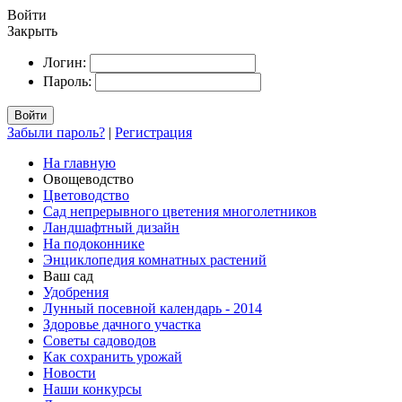
Войти
Закрыть
Логин:
Пароль:
Войти
Забыли пароль?
|
Регистрация
На главную
Овощеводство
Цветоводство
Сад непрерывного цветения многолетников
Ландшафтный дизайн
На подоконнике
Энциклопедия комнатных растений
Ваш сад
Удобрения
Лунный посевной календарь - 2014
Здоровье дачного участка
Советы садоводов
Как сохранить урожай
Новости
Наши конкурсы