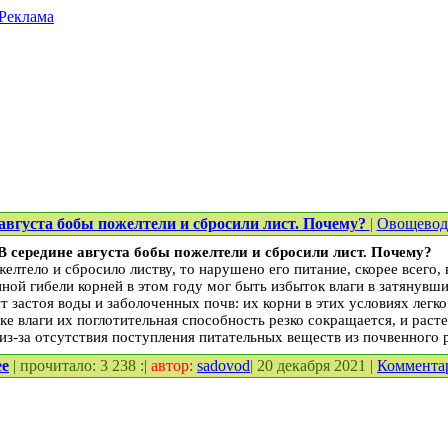
Реклама
 августа бобы пожелтели и сбросили лист. Почему?
|
Овощевод
В середине августа бобы пожелтели и сбросили лист. Почему?
елтело и сбросило листву, то нарушено его питание, скорее всего, 
ой гибели корней в этом году мог быть избыток влаги в затянувш
застоя воды и заболоченных почв: их корни в этих условиях легко
тке влаги их поглотительная способность резко сокращается, и раст
 из-за отсутствия поступления питательных веществ из почвенного 
ее
| прочитало: 3 238 :|
автор:
sadovod
| 20 декабря 2021 |
Коммента