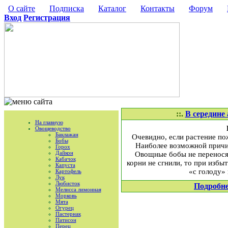
О сайте
Подписка
Каталог
Контакты
Форум
Вход
Регистрация
::.
В середине
На главную
Овощеводство
Баклажан
Очевидно, если растение пож
Бобы
Наиболее возможной причин
Горох
Дайкон
Овощные бобы не переносят 
Кабачок
корни не сгнили, то при избы
Капуста
«с голоду»
Картофель
Лук
Любисток
Подробн
Мелисса лимонная
Морковь
Мята
Огурец
Пастернак
Патисон
Перец