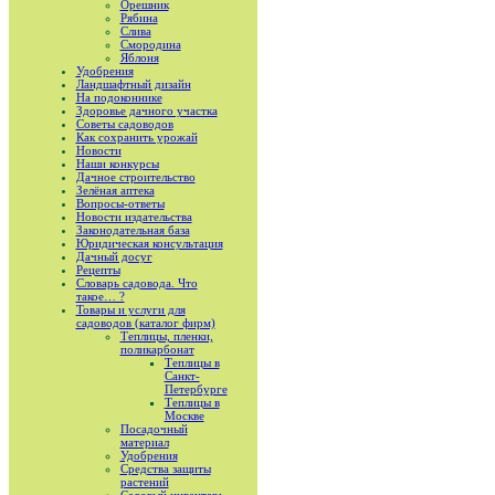
Орешник
Рябина
Слива
Смородина
Яблоня
Удобрения
Ландшафтный дизайн
На подоконнике
Здоровье дачного участка
Советы садоводов
Как сохранить урожай
Новости
Наши конкурсы
Дачное строительство
Зелёная аптека
Вопросы-ответы
Новости издательства
Законодательная база
Юридическая консультация
Дачный досуг
Рецепты
Словарь садовода. Что
такое… ?
Товары и услуги для
садоводов (каталог фирм)
Теплицы, пленки,
поликарбонат
Теплицы в
Санкт-
Петербурге
Теплицы в
Москве
Посадочный
материал
Удобрения
Средства защиты
растений