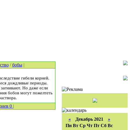
ство
/
бобы
|
вследствие гибели корней.
иеся дождливые периоды.
 загнивают. Но даже если
ения бобов могут пожелтеть
раствора.
риев
0
|
«
Декабрь 2021
»
Пн
Вт
Ср
Чт
Пт
Сб
Вс