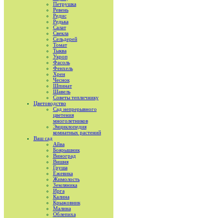
Петрушка
Ревень
Редис
Редька
Салат
Свекла
Сельдерей
Томат
Тыква
Укроп
Фасоль
Фенхель
Хрен
Чеснок
Шпинат
Шавель
Советы тепличнику
Цветоводство
Сад непрерывного
цветения
многолетников
Энциклопедия
комнатных растений
Ваш сад
Айва
Боярышник
Виноград
Вишня
Груша
Ежевика
Жимолость
Земляника
Ирга
Калина
Крыжовник
Малина
Облепиха