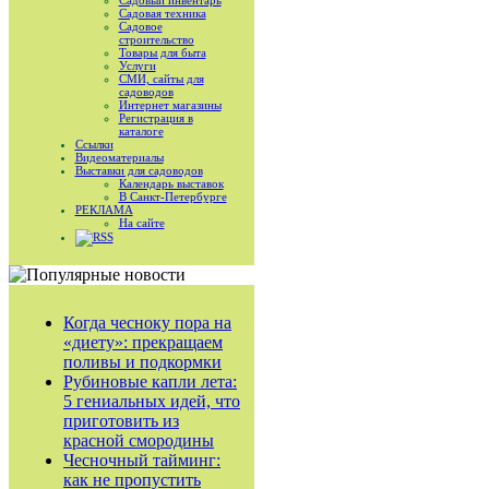
Садовый инвентарь
Садовая техника
Садовое
строительство
Товары для быта
Услуги
СМИ, сайты для
садоводов
Интернет магазины
Регистрация в
каталоге
Ссылки
Видеоматериалы
Выставки для садоводов
Календарь выставок
В Санкт-Петербурге
РЕКЛАМА
На сайте
RSS
Когда чесноку пора на
«диету»: прекращаем
поливы и подкормки
Рубиновые капли лета:
5 гениальных идей, что
приготовить из
красной смородины
Чесночный тайминг:
как не пропустить