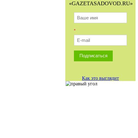
«GAZETASADOVOD.RU»
*
Подписаться
Как это выглядит