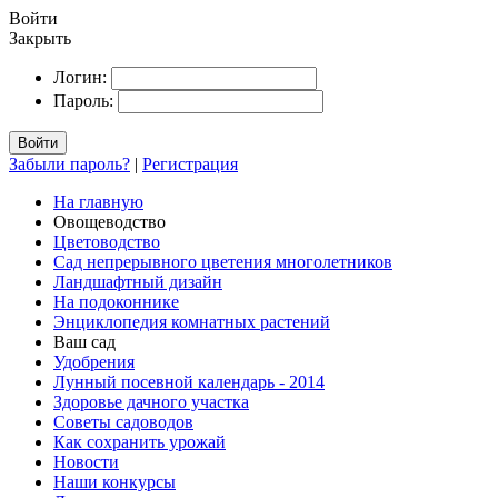
Войти
Закрыть
Логин:
Пароль:
Войти
Забыли пароль?
|
Регистрация
На главную
Овощеводство
Цветоводство
Сад непрерывного цветения многолетников
Ландшафтный дизайн
На подоконнике
Энциклопедия комнатных растений
Ваш сад
Удобрения
Лунный посевной календарь - 2014
Здоровье дачного участка
Советы садоводов
Как сохранить урожай
Новости
Наши конкурсы