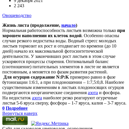
9 декабря 2021
2 243
Овощеводство
Жизнь листа (продолжение,
начало
)
Нормальная работоспособность листьев возможна только
при
хорошем наполнении их клеток водой
. Особенно опасны
случаи резкого недостатка воды. Водный стресс молодых
листьев тормозит их рост и отодвигает по времени (до 10
дней) начало их максимальной фотосинтетической
деятельности. У закончивших рост листьев в этом случае
ускоряются процессы старения. Оптимальный баланс
(соотношение) питательных элементов в листе не является
постоянным, а меняется по фазам развития растений.
Для огурцов содержание N:P:K
примерно равно в фазе
бутонизации 1:6:1, а при плодоношении – 1:7,5:0,8. Наиболее
существенным изменениям в листьях плодоносящих огурцов
подвергаются неорганические соединения
азота
и фосфора.
На недостаток
азота
наиболее резко реагируют огуречные
листья 5-6 яруса сверху, фосфора – 1-7 яруса, калия – 3-7 яруса.
0
Подробнее
Вернуться наверх
Сайт для садоводов,цветоводов, огородников