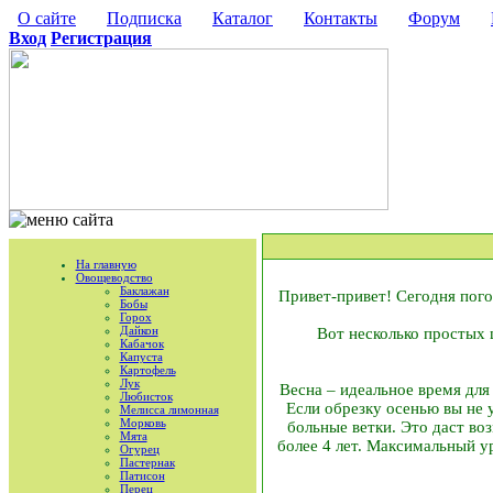
О сайте
Подписка
Каталог
Контакты
Форум
Вход
Регистрация
На главную
Овощеводство
Баклажан
Привет-привет! Сегодня пого
Бобы
Горох
Дайкон
Вот несколько простых 
Кабачок
Капуста
Картофель
Лук
Весна – идеальное время для
Любисток
Если обрезку осенью вы не 
Мелисса лимонная
Морковь
больные ветки. Это даст во
Мята
более 4 лет. Максимальный у
Огурец
Пастернак
Патисон
Перец