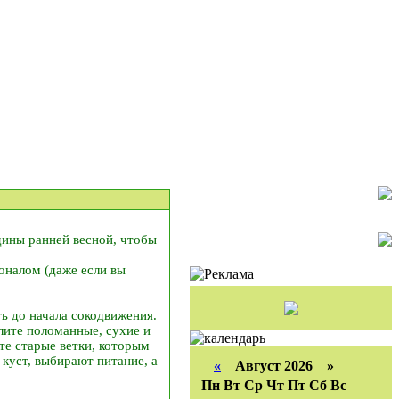
дины ранней весной, чтобы
оналом (даже если вы
ь до начала сокодвижения.
алите поломанные, сухие и
те старые ветки, которым
 куст, выбирают питание, а
«
Август 2026 »
Пн
Вт
Ср
Чт
Пт
Сб
Вс