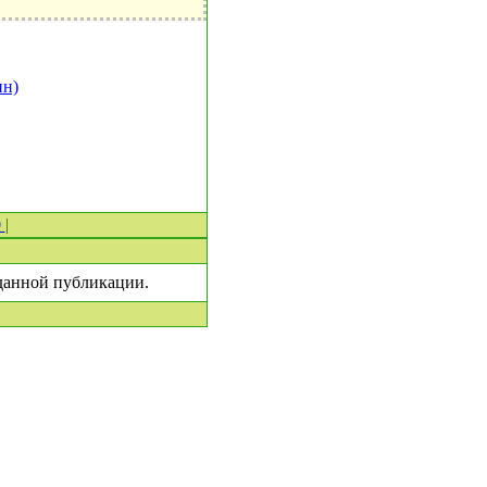
ин)
0
|
 данной публикации.