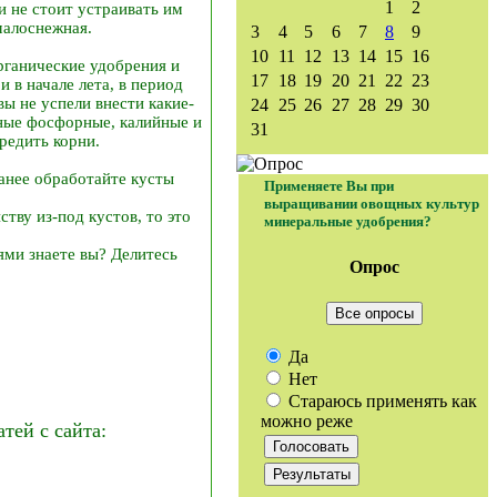
1
2
и не стоит устраивать им
малоснежная.
3
4
5
6
7
8
9
10
11
12
13
14
15
16
рганические удобрения и
17
18
19
20
21
22
23
 в начале лета, в период
вы не успели внести какие-
24
25
26
27
28
29
30
ьные фосфорные, калийные и
31
редить корни.
анее обработайте кусты
Применяете Вы при
выращивании овощных культур
тву из-под кустов, то это
минеральные удобрения?
ями знаете вы? Делитесь
Опрос
Все опросы
Да
Нет
Стараюсь применять как
можно реже
ей с сайта: