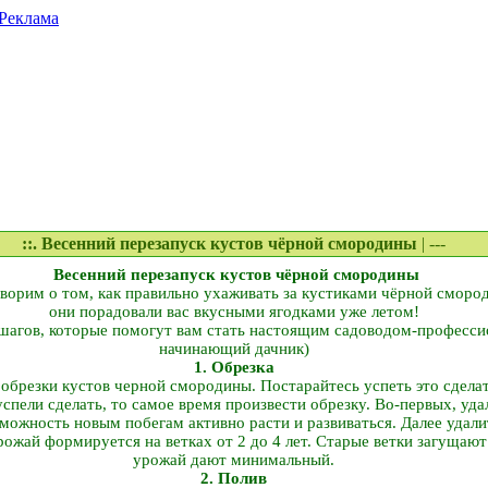
Реклама
::. Весенний перезапуск кустов чёрной смородины
| ---
Весенний перезапуск кустов чёрной смородины
ворим о том, как правильно ухаживать за кустиками чёрной сморо
они порадовали вас вкусными ягодками уже летом!
шагов, которые помогут вам стать настоящим садоводом-професси
начинающий дачник)
1. Обрезка
 обрезки кустов черной смородины. Постарайтесь успеть это сделат
успели сделать, то самое время произвести обрезку. Во-первых, уд
зможность новым побегам активно расти и развиваться. Далее удали
рожай формируется на ветках от 2 до 4 лет. Старые ветки загущают
урожай дают минимальный.
2. Полив