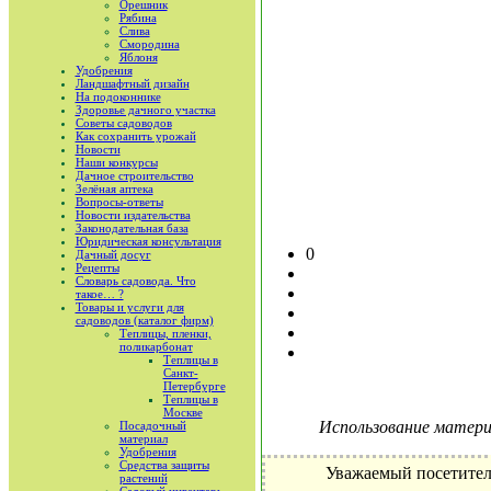
Орешник
Рябина
Слива
Смородина
Яблоня
Удобрения
Ландшафтный дизайн
На подоконнике
Здоровье дачного участка
Советы садоводов
Как сохранить урожай
Новости
Наши конкурсы
Дачное строительство
Зелёная аптека
Вопросы-ответы
Новости издательства
Законодательная база
Юридическая консультация
0
Дачный досуг
Рецепты
Словарь садовода. Что
такое… ?
Товары и услуги для
садоводов (каталог фирм)
Теплицы, пленки,
поликарбонат
Теплицы в
Санкт-
Петербурге
Теплицы в
Москве
Использование материа
Посадочный
материал
Удобрения
Средства защиты
Уважаемый посетител
растений