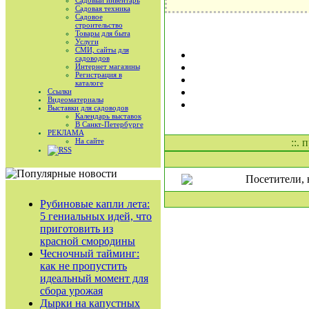
Садовый инвентарь
Садовая техника
Садовое
строительство
Товары для быта
Услуги
СМИ, сайты для
садоводов
Интернет магазины
Регистрация в
каталоге
Ссылки
Видеоматериалы
Выставки для садоводов
Календарь выставок
В Санкт-Петербурге
РЕКЛАМА
На сайте
::. 
RSS
Посетители, 
Рубиновые капли лета:
5 гениальных идей, что
приготовить из
красной смородины
Чесночный тайминг:
как не пропустить
идеальный момент для
сбора урожая
Дырки на капустных