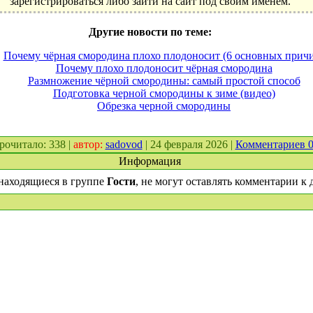
зарегистрироваться либо зайти на сайт под своим именем.
Другие новости по теме:
Почему чёрная смородина плохо плодоносит (6 основных прич
Почему плохо плодоносит чёрная смородина
Размножение чёрной смородины: самый простой способ
Подготовка черной смородины к зиме (видео)
Обрезка черной смородины
прочитало: 338 |
автор:
sadovod
| 24 февраля 2026 |
Комментариев 
Информация
находящиеся в группе
Гости
, не могут оставлять комментарии к