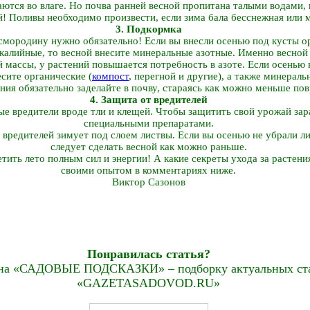
ются во влаге. Но почва ранней весной пропитана талыми водами, 
й! Поливы необходимо произвести, если зима бала бесснежная или 
3. Подкормка
смородину нужно обязательно! Если вы внесли осенью под кусты о
алийные, то весной внесите минеральные азотные. Именно весной и
й массы, у растений повышается потребность в азоте. Если осенью 
есите органические (
компост
, перегной и другие), а также минерал
ния обязательно заделайте в почву, стараясь как можно меньше пов
4. Защита от вредителей
е вредители вроде тли и клещей. Чтобы защитить свой урожай зар
специальными препаратами.
вредителей зимует под слоем листвы. Если вы осенью не убрали лис
следует сделать весной как можно раньше.
етить лето полным сил и энергии! А какие секреты ухода за растени
своими опытом в комментариях ниже.
Виктор Сазонов
Понравилась статья?
на «САДОВЫЕ ПОДСКАЗКИ» – подборку актуальных стат
«GAZETASADOVOD.RU»