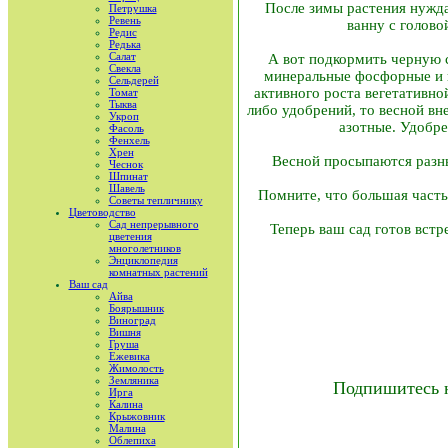
После зимы растения нужда
Петрушка
Ревень
ванну с голово
Редис
Редька
Салат
А вот подкормить черную 
Свекла
минеральные фосфорные и к
Сельдерей
активного роста вегетативно
Томат
Тыква
либо удобрений, то весной вн
Укроп
азотные. Удобре
Фасоль
Фенхель
Хрен
Весной просыпаются разны
Чеснок
Шпинат
Шавель
Помните, что большая часть 
Советы тепличнику
Цветоводство
Сад непрерывного
Теперь ваш сад готов встр
цветения
многолетников
Энциклопедия
комнатных растений
Ваш сад
Айва
Боярышник
Виноград
Вишня
Груша
Ежевика
Жимолость
Земляника
Подпишитесь 
Ирга
Калина
Крыжовник
Малина
Облепиха