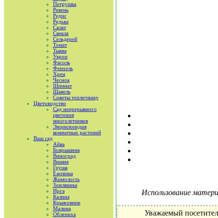
Петрушка
Ревень
Редис
Редька
Салат
Свекла
Сельдерей
Томат
Тыква
Укроп
Фасоль
Фенхель
Хрен
Чеснок
Шпинат
Шавель
Советы тепличнику
Цветоводство
Сад непрерывного
цветения
многолетников
Энциклопедия
комнатных растений
Ваш сад
Айва
Боярышник
Виноград
Вишня
Груша
Ежевика
Жимолость
Земляника
Ирга
Использование материа
Калина
Крыжовник
Малина
Уважаемый посетител
Облепиха