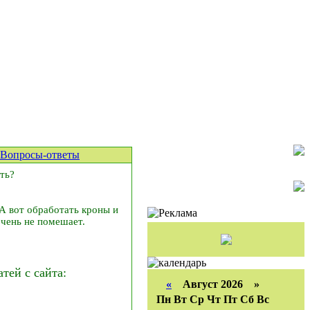
Вопросы-ответы
ть?
А вот обработать кроны и
очень не помешает.
ей с сайта:
«
Август 2026 »
Пн
Вт
Ср
Чт
Пт
Сб
Вс