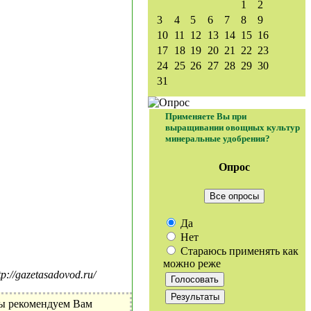
1
2
3
4
5
6
7
8
9
10
11
12
13
14
15
16
17
18
19
20
21
22
23
24
25
26
27
28
29
30
31
Применяете Вы при
выращивании овощных культур
минеральные удобрения?
Опрос
Все опросы
Да
Нет
Стараюсь применять как
можно реже
//gazetasadovod.ru/
Мы рекомендуем Вам