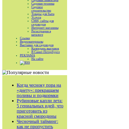
Садовый инвентарь
Садовая техника
Садовое
строительство
Товары для быта
Услуги
СМИ, сайты для
садоводов
Интернет магазины
Регистрация в
каталоге
Ссылки
Видеоматериалы
Выставки для садоводов
Календарь выставок
В Санкт-Петербурге
РЕКЛАМА
На сайте
RSS
Когда чесноку пора на
«диету»: прекращаем
поливы и подкормки
Рубиновые капли лета:
5 гениальных идей, что
приготовить из
красной смородины
Чесночный тайминг:
как не пропустить