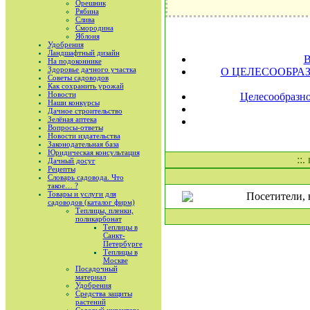
Орешник
Рябина
Слива
Смородина
Яблоня
Удобрения
Ландшафтный дизайн
В
На подоконнике
Здоровье дачного участка
О ЦЕЛЕСООБРА
Советы садоводов
Как сохранить урожай
Новости
Целесообразно
Наши конкурсы
Дачное строительство
Зелёная аптека
Вопросы-ответы
Новости издательства
Законодательная база
Юридическая консультация
::.
Дачный досуг
Рецепты
Словарь садовода. Что
такое… ?
Товары и услуги для
Посетители, 
садоводов (каталог фирм)
Теплицы, пленки,
поликарбонат
Теплицы в
Санкт-
Петербурге
Теплицы в
Москве
Посадочный
материал
Удобрения
Средства защиты
растений