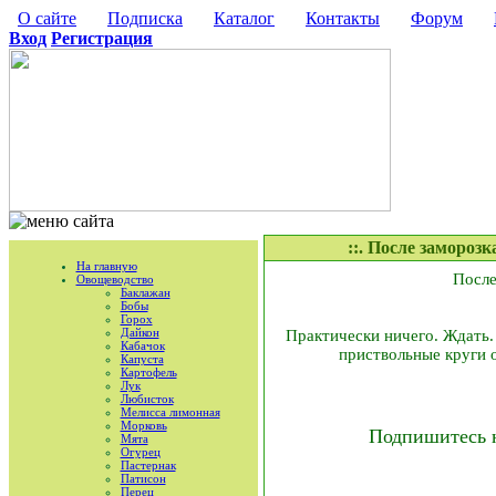
О сайте
Подписка
Каталог
Контакты
Форум
Вход
Регистрация
::. После замороз
На главную
После
Овощеводство
Баклажан
Бобы
Горох
Дайкон
Практически ничего. Ждать.
Кабачок
приствольные круги 
Капуста
Картофель
Лук
Любисток
Мелисса лимонная
Морковь
Подпишитесь 
Мята
Огурец
Пастернак
Патисон
Перец