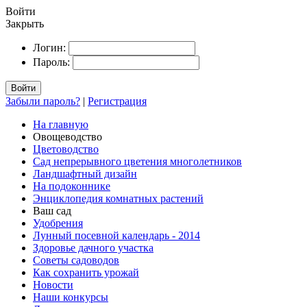
Войти
Закрыть
Логин:
Пароль:
Войти
Забыли пароль?
|
Регистрация
На главную
Овощеводство
Цветоводство
Сад непрерывного цветения многолетников
Ландшафтный дизайн
На подоконнике
Энциклопедия комнатных растений
Ваш сад
Удобрения
Лунный посевной календарь - 2014
Здоровье дачного участка
Советы садоводов
Как сохранить урожай
Новости
Наши конкурсы