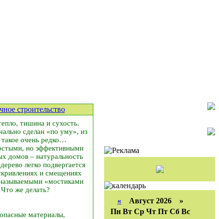
чное строительство
тепло, тишина и сухость.
ально сделан «по уму», из
 такое очень редко…
ростыми, но эффективными
ых домов – натуральность
 дерево легко подвергается
скривлениях и смещениях
к называемыми «мостиками
Что же делать?
«
Август 2026 »
Пн
Вт
Ср
Чт
Пт
Сб
Вс
зопасные материалы,