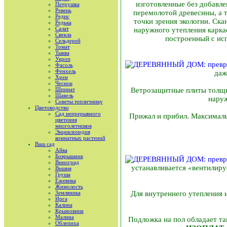
изготовленные без добавле
Петрушка
Ревень
перемолотой древесины, а 
Редис
точки зрения экологии. Ск
Редька
Салат
наружного утепления карка
Свекла
построенный с исп
Сельдерей
Томат
Тыква
Укроп
Фасоль
Фенхель
даж
Хрен
Чеснок
Шпинат
Ветрозащитные плиты толщин
Шавель
наруж
Советы тепличнику
Цветоводство
Сад непрерывного
Прижал и прибил. Максималь
цветения
многолетников
Энциклопедия
комнатных растений
Ваш сад
Айва
Боярышник
Виноград
устанавливается «вентилиру
Вишня
Груша
Ежевика
Жимолость
Земляника
Для внутреннего утепления 
Ирга
Калина
Крыжовник
Малина
Подложка на пол обладает т
Облепиха