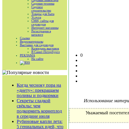
Садовый инвентарь
Садовая техника
Садовое
строительство
Товары для быта
Услуги
СМИ, сайты для
садоводов
Интернет магазины
Регистрация в
каталоге
Ссылки
Видеоматериалы
Выставки для садоводов
Календарь выставок
В Санкт-Петербурге
0
РЕКЛАМА
На сайте
RSS
Когда чесноку пора на
«диету»: прекращаем
поливы и подкормки
Секреты сладкой
Использование материа
свёклы: чем
подкормить корнеплод
Уважаемый посетител
в середине июля
Рубиновые капли лета:
5 гениальных идей, что