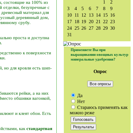
1
2
ы, состоящие на 100% из
й отделки, безупречные с
3
4
5
6
7
8
9
 древесный материал для
10
11
12
13
14
15
16
брусовый деревянный дом,
17
18
19
20
21
22
23
евянному срубу.
24
25
26
27
28
29
30
31
ально проста и доступна
.
Применяете Вы при
редственно к поверхности
выращивании овощных культур
ки.
минеральные удобрения?
, но для кровли есть шип-
Опрос
Все опросы
иваются рейки, а на них
Да
Вместо обшивки вагонкой,
Нет
Стараюсь применять как
можно реже
аклюют и клеят обои. Есть
ойствами, как
стандартная