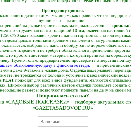
. Плюс к этому – выравнивает поверхность. Режется обычным стро
Про отделку цоколя.
коля нашего дачного дома мы ищем, как правило, что-то недорогое,
лучше всего – каменное.
х решений на рынке строительных материалов сегодня –
цокольн
цементно-стружечная плита толщиной 10 мм, оклеенная настоящей 
1250х790 мм позволяет крепить панели горизонтально или вертика
я отделка цоколя толстыми крепкими панелями с натуральным камне
, оказывается, выбранные панели обойдутся не дороже обычных пл
конечным изделием и не требует обязательного применения дорогих
в. Это простой листовой материал, который крепится на обрешет
й-пену. Нужно только предварительно просверлить отверстия под 
и прибалтийские 
елями даже 9-этажные жилые дома. Отделка выдерживает перепад
имате, не трескается от холода и устойчива к механическим возде
К PLAT
подходят для всех видов фундамента. Являются оптималь
ях. Широкий выбор различных цветов отделки позволяет создать с
небольшие размеры позволяют привезти панели на дачу на своей м
Понравилась статья?
на «САДОВЫЕ ПОДСКАЗКИ» – подборку актуальных стат
«GAZETASADOVOD.RU»