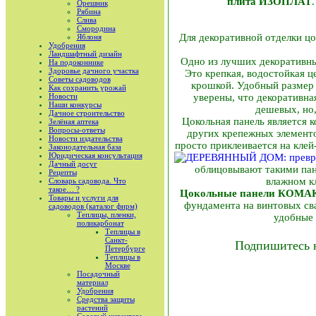
плита ИЗОПЛАТ
Орешник
Рябина
Слива
Смородина
Для декоративной отделки цо
Яблоня
Удобрения
Ландшафтный дизайн
Одно из лучших декоративны
На подоконнике
Здоровье дачного участка
Это крепкая, водостойкая 
Советы садоводов
крошкой. Удобный размер 
Как сохранить урожай
Новости
уверены, что декоративна
Наши конкурсы
дешевых, но
Дачное строительство
Цокольная панель является 
Зелёная аптека
Вопросы-ответы
других крепежных элементо
Новости издательства
просто приклеивается на кле
Законодательная база
Юридическая консультация
Дачный досуг
облицовывают такими пан
Рецепты
влажном кл
Словарь садовода. Что
такое… ?
Цокольные панели КОМА
Товары и услуги для
фундамента на винтовых сва
садоводов (каталог фирм)
Теплицы, пленки,
удобные 
поликарбонат
Теплицы в
Санкт-
Подпишитесь 
Петербурге
Теплицы в
Москве
Посадочный
материал
Удобрения
Средства защиты
растений