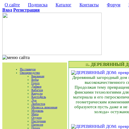
О сайте
Подписка
Каталог
Контакты
Форум
Вход
Регистрация
::. ДЕРЕВЯННЫЙ ДО
На главную
Овощеводство
Баклажан
Деревянный загородный дом и
Бобы
высококачественного с
Горох
Дайкон
Продолжая тему превращени
Кабачок
финскими технологиями для
Капуста
материала и его гигроскопич
Картофель
Лук
геометрическим изменениям
Любисток
образуются пусть даже и не
Мелисса лимонная
Морковь
холода» остужающ
Мята
Огурец
Пастернак
Патисон
Перец