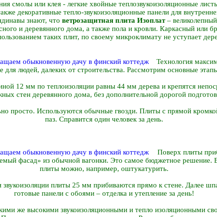
ния смолы или клея - легкие хвойные теплозвукоизоляционные лист
также декоративные тепло-звукоизоляционные панели для внутренне
андинавы знают, что
ветрозащитная плита Изоплат
– великолепный
сного и деревянного дома, а также пола и кровли. Каркасный или 
ользованием таких плит, по своему микроклимату не уступает дер
Технология максим
е для людей, далеких от строительства. Рассмотрим основные этапы
ой 12 мм по теплоизоляции равны 44 мм дерева и крепятся непос
ных стен деревянного дома, без дополнительной дорогой подготов
но просто. Используются обычные гвозди. Плиты с прямой кромкой
паз. Справится один человек за день.
Поверх плиты приб
емый фасад» из обычной вагонки. Это самое бюджетное решение. 
плиты можно, например, оштукатурить.
и звукоизоляции плиты 25 мм прибиваются прямо к стене. Далее шп
готовые панели с обоями – отделка и утепление за день!
акими же высокими звукоизоляционными и тепло изоляционными св