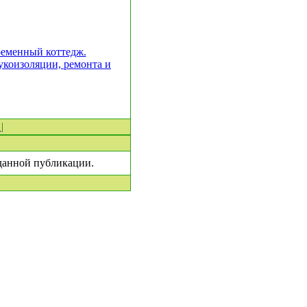
ременный коттедж.
укоизоляции, ремонта и
0
|
 данной публикации.