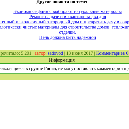
Другие новости по теме:
Экономные финны выбирают натуральные материалы
Ремонт на даче и в квартире за два дня
 теплый и экологичный загородный дом и превратить дачу в сов
логически чистые материалы для строительства домов, тепло-зв
отделки.
Печь должна быть надежной
 прочитало: 5 201 |
автор:
sadovod
| 13 июня 2017 |
Комментариев 
Информация
находящиеся в группе
Гости
, не могут оставлять комментарии к