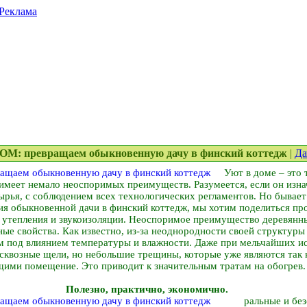
Реклама
М: превращаем обыкновенную дачу в финский коттедж
|
Да
Уют в доме – это 
меет немало неоспоримых преимуществ. Разумеется, если он изнач
ырья, с соблюдением всех технологических регламентов. Но бывает
я обыкновенной дачи в финский коттедж, мы хотим поделиться п
 утепления и звукоизоляции. Неоспоримое преимущество деревянн
ные свойства. Как известно, из-за неоднородности своей структуры
 под влиянием температуры и влажности. Даже при мельчайших и
 сквозные щели, но небольшие трещины, которые уже являются та
ими помещение. Это приводит к значительным тратам на обогрев. 
Полезно, практично, экономично.
ральные и бе