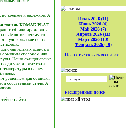
ительным ножом.
 но крепкое и надежное. А
Июль 2026 (11)
Июнь 2026 (4)
ая панель КОМАК PLAT.
Май 2026 (7)
гранитной или мраморной
Апрель 2026 (11)
льно. Многие почему-то
Март 2026 (10)
м – удовольствие не из
астиковых.
Февраль 2026 (10)
 дополнительных планок и
ку обычным способом или
Показать / скрыть весь архив
шурупы. Наши скандинавские
соседи уже многие годы
ы температуры в нашем
йствиям.
ным решением для обшивки
вой собственный стиль. А
ашине.
Расширенный поиск
ей с сайта: