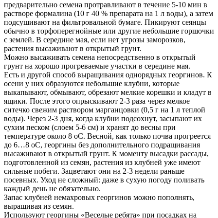
предварительно семена протравливают в течение 5-10 мин в
растворе формалина (10 г 40 % препарата на 1 л воды), а затем
подсушивают на фильтровальной бумаге. Пикируют сеянцы
обычно в торфоперегнойные или другие небольшие горшочки
с землей. В середине мая, если нет угрозы заморозков,
растения высаживают в открытый грунт.
Можно высаживать семена непосредственно в открытый
грунт на хорошо прогреваемые участки в середине мая.
Есть и другой способ выращивания однорядных георгинов. К
осени у них образуются небольшие клубни, которые
выкапывают, обмывают, обрезают мелкие корешки и кладут в
ящики. После этого опрыскивают 2-3 раза через мелкое
ситечко свежим раствором марганцовки (0,5 г на 1 л теплой
воды). Через 2-3 дня, когда клубни подсохнут, засыпают их
сухим песком (слоем 5-6 см) и хранят до весны при
температуре около 8 оС. Весной, как только почва прогреется
до 6…8 оС, георгины без дополнительного подращивания
высаживают в открытый грунт. К моменту высадки рассады,
подготовленной из семян, растения из клубней уже имеют
сильные побеги. Зацветают они на 2-3 недели раньше
посевных. Уход не сложный: даже в сухую погоду поливать
каждый день не обязательно.
Запас клубней немахровых георгинов можно пополнять,
выращивая из семян.
Используют георгины «Веселые ребята» при посадках на