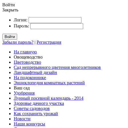
Войти
Закрыть
Логин:
Пароль:
Войти
Забыли пароль?
|
Регистрация
На главную
Овощеводство
Цветоводство
Сад непрерывного цветения многолетников
Ландшафтный дизайн
На подоконнике
Энциклопедия комнатных растений
Ваш сад
Удобрения
Лунный посевной календарь - 2014
Здоровье дачного участка
Советы садоводов
Как сохранить урожай
Новости
Наши конкурсы