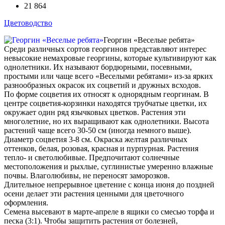
21 864
Цветоводство
Георгин «Веселые ребята»
Среди различных сортов георгинов представляют интерес
невысокие немахровые георгины, которые культивируют как
однолетники. Их называют бордюрными, посевными,
простыми или чаще всего «Веселыми ребятами» из-за ярких
разнообразных окрасок их соцветий и дружных всходов.
По форме соцветия их относят к однорядным георгинам. В
центре соцветия-корзинки находятся трубчатые цветки, их
окружает один ряд язычковых цветков. Растения эти
многолетние, но их выращивают как однолетники. Высота
растений чаще всего 30-50 см (иногда немного выше).
Диаметр соцветия 3-8 см. Окраска желтая различных
оттенков, белая, розовая, красная и пурпурная. Растения
тепло- и светолюбивые. Предпочитают солнечные
местоположения и рыхлые, суглинистые умеренно влажные
почвы. Влаголюбивы, не переносят заморозков.
Длительное непрерывное цветение с конца июня до поздней
осени делает эти растения ценными для цветочного
оформления.
Семена высевают в марте-апреле в ящики со смесью торфа и
песка (3:1). Чтобы защитить растения от болезней,