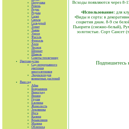
Всходы появляются через 8-15
Петрушка
Ревень
Редис
•Использование:
для клу
Редька
Салат
•Виды и сорта: в декоратив
Свекла
соцветия диам. 8-9 см бело
Сельдерей
Пьюрити (снежно-белый), Рум
Томат
Тыква
золотистые. Сорт Сансет 
Укроп
Фасоль
Фенхель
Хрен
Чеснок
Шпинат
Шавель
Советы тепличнику
Цветоводство
Подпишитесь 
Сад непрерывного
цветения
многолетников
Энциклопедия
комнатных растений
Ваш сад
Айва
Боярышник
Виноград
Вишня
Груша
Ежевика
Жимолость
Земляника
Ирга
Калина
Крыжовник
Малина
Облепиха