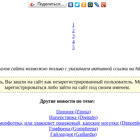
Поделиться…
0
1
2
3
4
5
лов сайта возможно только с указанием активной ссылки на http:
ь, Вы зашли на сайт как незарегистрированный пользователь. 
зарегистрироваться либо зайти на сайт под своим именем.
Другие новости по теме:
Цинния (Zinnia)
Наперстянка (Digitalis)
орфотека, или злакоцвет оранжевый, капские ноготки (Dimorpho
Гомфрена (Gomphrena)
Гайлардия (Gaillardia)