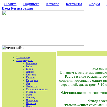
О сайте
Подписка
Каталог
Контакты
Форум
Вход
Регистрация
На главную
Овощеводство
Баклажан
Бобы
Род насч
Горох
Дайкон
В нашем климате выращивают
Кабачок
Растет в виде раскидистог
Капуста
соцветия-корзинки с одним ря
Картофель
Лук
серединой, диаметром 7-10 с
Любисток
Мелисса лимонная
Морковь
•Местоположение:
солнечное
Мята
Огурец
Пастернак
•Уход:
своев
Патисон
•Размножение:
семенами. П
Перец