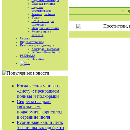
Садовый инвентарь
Садовая техника
Садовое
::. 
строительство
Товары для быта
Услуги
СМИ, сайты для
садоводов
Посетители, 
Интернет магазины
Регистрация в
каталоге
Ссылки
Видеоматериалы
Выставки для садоводов
Календарь выставок
В Санкт-Петербурге
РЕКЛАМА
На сайте
RSS
Когда чесноку пора на
«диету»: прекращаем
поливы и подкормки
Секреты сладкой
свёклы: чем
подкормить корнеплод
в середине июля
Рубиновые капли лета:
5 гениальных идей, что