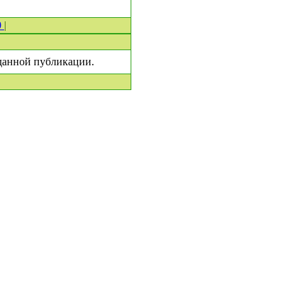
0
|
 данной публикации.