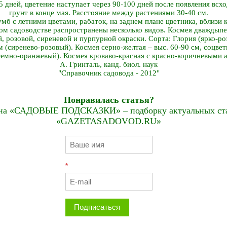
 дней, цветение наступает через 90-100 дней после появления всх
грунт в конце мая. Расстояние между растениями 30-40 см.
мб с летними цветами, рабаток, на заднем плане цветника, вблизи к
ном садоводстве распространены несколько видов. Космея дваждыпе
й, розовой, сиреневой и пурпурной окраски. Сорта: Глория (ярко-ро
 (сиренево-розовый). Космея серно-желтая – выс. 60-90 см, соцвет
(темно-оранжевый). Космея кроваво-красная с красно-коричневыми
А. Гринталь, канд. биол. наук
"Справочник садовода - 2012"
Понравилась статья?
на «САДОВЫЕ ПОДСКАЗКИ» – подборку актуальных стат
«GAZETASADOVOD.RU»
*
Подписаться