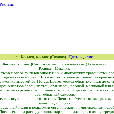
Реклама
::. Космея, космос (Cosmos)
|
Цветоводство
Космея, космос (Cosmos)
– сем. сложноцветные (Asteraceae).
Родина – Мексика.
итывает около 25 видов однолетних и многолетних травянистых рас
 однолетнюю космею. Это – неприхотливое растение с ажурными с
о кустика высотой 50-110 см. Цветет космея обильно с июля до сен
дом лепестков белой, желтой, оранжевой, розовой, малиновой или 
м. Семена крупные, заостренные, хорошо созревают и сохраняют вс
дает обильный самосев.
, теплое, защищенное от ветров. Почва требуется свежая, рыхлая,
очень плодородная.
ременный полив и подкормки органическими и минеральными удо
осев семян на рассаду в конце марта – начале апреля или в середи