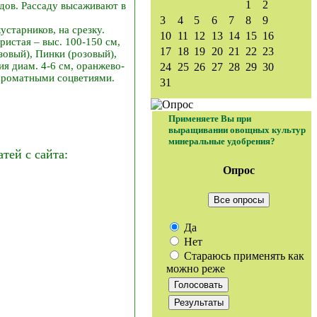
1
2
одов. Рассаду высаживают в
3
4
5
6
7
8
9
устарников, на срезку.
10
11
12
13
14
15
16
ристая – выс. 100-150 см,
17
18
19
20
21
22
23
зовый), Пинки (розовый),
ия диам. 4-6 см, оранжево-
24
25
26
27
28
29
30
 ароматными соцветиями.
31
Применяете Вы при
выращивании овощных культур
минеральные удобрения?
ей с сайта:
Опрос
Все опросы
Да
Нет
Стараюсь применять как
можно реже