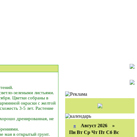
тений.
ветло-зелеными листьями.
тября. Цветки собраны в
карминной окраски с желтой
хожесть 3-5 лет. Растение
 хорошо дренированная, не
«
Август 2026 »
брениями.
Пн
Вт
Ср
Чт
Пт
Сб
Вс
не мая в открытый грунт.