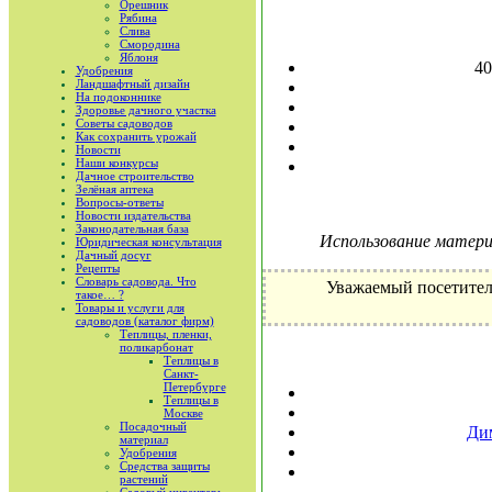
Орешник
Рябина
Слива
Смородина
Яблоня
4
Удобрения
Ландшафтный дизайн
На подоконнике
Здоровье дачного участка
Советы садоводов
Как сохранить урожай
Новости
Наши конкурсы
Дачное строительство
Зелёная аптека
Вопросы-ответы
Новости издательства
Законодательная база
Использование материа
Юридическая консультация
Дачный досуг
Рецепты
Словарь садовода. Что
Уважаемый посетител
такое… ?
Товары и услуги для
садоводов (каталог фирм)
Теплицы, пленки,
поликарбонат
Теплицы в
Санкт-
Петербурге
Теплицы в
Москве
Посадочный
Дим
материал
Удобрения
Средства защиты
растений