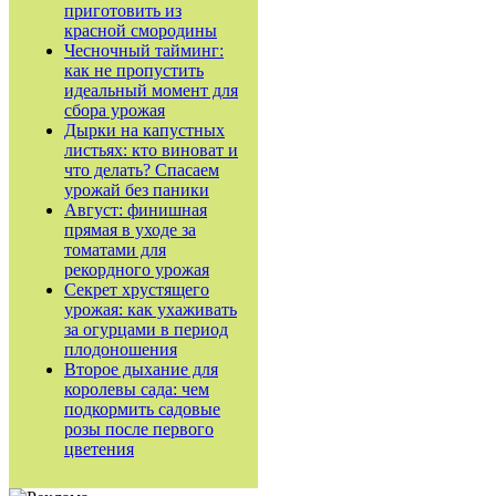
приготовить из
красной смородины
Чесночный тайминг:
как не пропустить
идеальный момент для
сбора урожая
Дырки на капустных
листьях: кто виноват и
что делать? Спасаем
урожай без паники
Август: финишная
прямая в уходе за
томатами для
рекордного урожая
Секрет хрустящего
урожая: как ухаживать
за огурцами в период
плодоношения
Второе дыхание для
королевы сада: чем
подкормить садовые
розы после первого
цветения