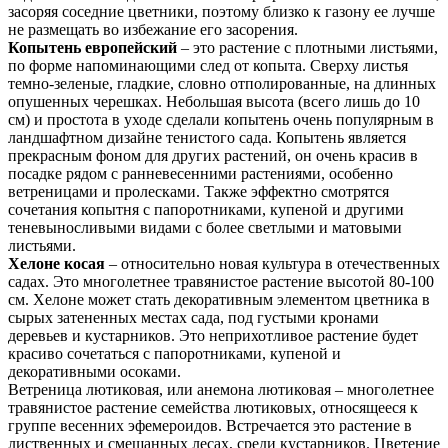
засоряя соседние цветники, поэтому близко к газону ее лучше
не размещать во избежание его засорения.
Копытень европейский
– это растение с плотными листьями,
по форме напоминающими след от копыта. Сверху листья
темно-зеленые, гладкие, словно отполированные, на длинных
опушенных черешках. Небольшая высота (всего лишь до 10
см) и простота в уходе сделали копытень очень популярным в
ландшафтном дизайне тенистого сада. Копытень является
прекрасным фоном для других растений, он очень красив в
посадке рядом с ранневесенними растениями, особенно
ветреницами и пролесками. Также эффектно смотрятся
сочетания копытня с папоротниками, купеной и другими
теневыносливыми видами с более светлыми и матовыми
листьями.
Хелоне косая
– относительно новая культура в отечественных
садах. Это многолетнее травянистое растение высотой 80-100
см. Хелоне может стать декоративным элементом цветника в
сырых затененных местах сада, под густыми кронами
деревьев и кустарников. Это неприхотливое растение будет
красиво сочетаться с папоротниками, купеной и
декоративными осоками.
Ветреница лютиковая, или анемона лютиковая – многолетнее
травянистое растение семейства лютиковых, относящееся к
группе весенних эфемероидов. Встречается это растение в
лиственных и смешанных лесах, среди кустарников. Цветение