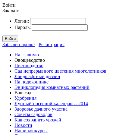
Войти
Закрыть
Логин:
Пароль:
Войти
Забыли пароль?
|
Регистрация
На главную
Овощеводство
Цветоводство
Сад непрерывного цветения многолетников
Ландшафтный дизайн
На подоконнике
Энциклопедия комнатных растений
Ваш сад
Удобрения
Лунный посевной календарь - 2014
Здоровье дачного участка
Советы садоводов
Как сохранить урожай
Новости
Наши конкурсы