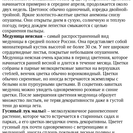
начинается примерно в середине апреля, продолжается около
двух недель. Цветонос обычно одиночный, изредка двойной-
тройной. Яркие золотисто-желтые цветки анемоны снизу
опушены. Они открыты днем в сухую, солнечную и теплую
погоду, перед дождем лепестки смыкаются с целью
сохранения пыльцы.
Медуница неясная
– самый распространенный вид
медуницы в средней полосе России. Она представляет собой
миниатюрный кустик высотой не более 30 см. У нее широкие
сердцевидные листья, покрытые небольшим опушением.
Медуница неясная очень красива в период цветения, которое
начинается ранней весной и длится в течение месяца. Цветки
собраны в парные мелкоцветковые завитки на верхушках
стеблей, венчик цветка обычно воронковидный. Цветки
обычно сиреневые, но иногда встречаются экземпляры с
белыми или пурпурными цветками. В соцветиях-завитках
медуниц можно увидеть одновременно розовые и синие
цветки. После завершения цветения медуница образует
множество листьев, не теряя декоративности даже в густой
тени до конца лета.
Гусиный лук малы
й – мелколуковичное ранневесеннее
растение, которое часто встречается в старинных садах и
парках, а его цветки-звездочки очень декоративны. Цветет
гусиный лук почти одновременно с ветреницами и
медуницей, иногда сплошь покрывая лесные поляны и