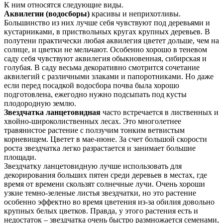
К ним относятся следующие виды.
Аквилегии (водосборы)
красивы и неприхотливы.
Большинство из них лучше себя чувствуют под деревьями и
кустарниками, в приствольных кругах крупных деревьев. В
полутени практически любая аквилегия цветет дольше, чем на
солнце, и цветки не мельчают. Особенно хорошо в теневом
саду себя чувствуют аквилегия обыкновенная, сибирская и
голубая. В саду весьма декоративно смотрится сочетание
аквилегий с различными злаками и папоротниками. Но даже
если перед посадкой водосбора почва была хорошо
подготовлена, ежегодно нужно подсыпать под кусты
плодородную землю.
Звездчатка ланцетовидная
часто встречается в лиственных и
хвойно-широколиственных лесах. Это многолетнее
травянистое растение с ползучим тонким ветвистым
корневищем. Цветет в мае-июне. За счет большой скорости
роста звездчатка легко разрастается и занимает большие
площади.
Звездчатку ланцетовидную лучше использовать для
декорирования больших пятен среди деревьев в местах, где
время от времени скользят солнечные лучи. Очень хороши
узкие темно-зеленые листья звездчатки, но это растение
особенно эффектно во время цветения из-за обилия довольно
крупных белых цветков. Правда, у этого растения есть и
недостаток – звездчатка очень быстро размножается семенами,