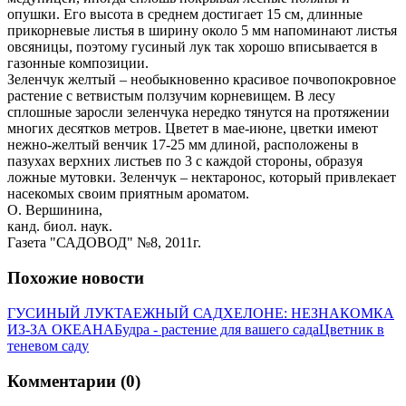
опушки. Его высота в среднем достигает 15 см, длинные
прикорневые листья в ширину около 5 мм напоминают листья
овсяницы, поэтому гусиный лук так хорошо вписывается в
газонные композиции.
Зеленчук желтый – необыкновенно красивое почвопокровное
растение с ветвистым ползучим корневищем. В лесу
сплошные заросли зеленчука нередко тянутся на протяжении
многих десятков метров. Цветет в мае-июне, цветки имеют
нежно-желтый венчик 17-25 мм длиной, расположены в
пазухах верхних листьев по 3 с каждой стороны, образуя
ложные мутовки. Зеленчук – нектаронос, который привлекает
насекомых своим приятным ароматом.
О. Вершинина,
канд. биол. наук.
Газета "САДОВОД" №8, 2011г.
Похожие новости
ГУСИНЫЙ ЛУК
ТАЕЖНЫЙ САД
ХЕЛОНЕ: НЕЗНАКОМКА
ИЗ-ЗА ОКЕАНА
Будра - растение для вашего сада
Цветник в
теневом саду
Комментарии (0)