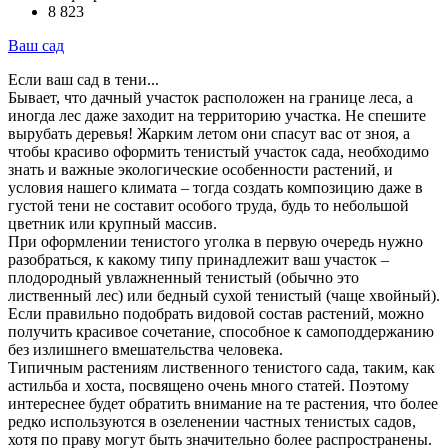
8 823
Ваш сад
Если ваш сад в тени...
Бывает, что дачный участок расположен на границе леса, а
иногда лес даже заходит на территорию участка. Не спешите
вырубать деревья! Жарким летом они спасут вас от зноя, а
чтобы красиво оформить тенистый участок сада, необходимо
знать и важные экологические особенности растений, и
условия нашего климата – тогда создать композицию даже в
густой тени не составит особого труда, будь то небольшой
цветник или крупный массив.
При оформлении тенистого уголка в первую очередь нужно
разобраться, к какому типу принадлежит ваш участок –
плодородный увлажненный тенистый (обычно это
лиственный лес) или бедный сухой тенистый (чаще хвойный).
Если правильно подобрать видовой состав растений, можно
получить красивое сочетание, способное к самоподдержанию
без излишнего вмешательства человека.
Типичным растениям лиственного тенистого сада, таким, как
астильба и хоста, посвящено очень много статей. Поэтому
интереснее будет обратить внимание на те растения, что более
редко используются в озеленении частных тенистых садов,
хотя по праву могут быть значительно более распространены.