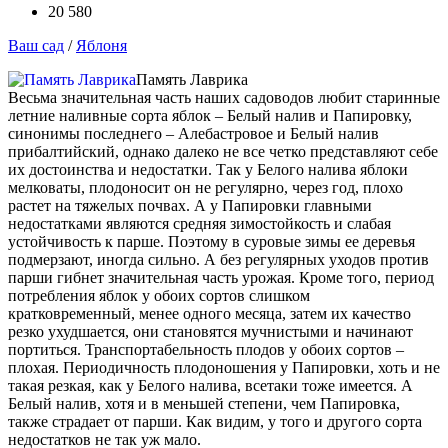
20 580
Ваш сад
/
Яблоня
Память Лаврика
Весьма значительная часть наших садоводов любит старинные
летние наливные сорта яблок – Белый налив и Папировку,
синонимы последнего – Алебастровое и Белый налив
прибалтийский, однако далеко не все четко представляют себе
их достоинства и недостатки. Так у Белого налива яблоки
мелковаты, плодоносит он не регулярно, через год, плохо
растет на тяжелых почвах. А у Папировки главными
недостатками являются средняя зимостойкость и слабая
устойчивость к парше. Поэтому в суровые зимы ее деревья
подмерзают, иногда сильно. А без регулярных уходов против
парши гибнет значительная часть урожая. Кроме того, период
потребления яблок у обоих сортов слишком
кратковременный, менее одного месяца, затем их качество
резко ухудшается, они становятся мучнистыми и начинают
портиться. Транспортабельность плодов у обоих сортов –
плохая. Периодичность плодоношения у Папировки, хоть и не
такая резкая, как у Белого налива, все­таки тоже имеется. А
Белый налив, хотя и в меньшей степени, чем Папировка,
также страдает от парши. Как видим, у того и другого сорта
недостатков не так уж мало.