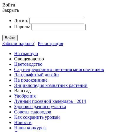
Войти
Закрыть
Логин:
Пароль:
Войти
Забыли пароль?
|
Регистрация
На главную
Овощеводство
Цветоводство
Сад непрерывного цветения многолетников
Ландшафтный дизайн
На подоконнике
Энциклопедия комнатных растений
Ваш сад
Удобрения
Лунный посевной календарь - 2014
Здоровье дачного участка
Советы садоводов
Как сохранить урожай
Новости
Наши конкурсы