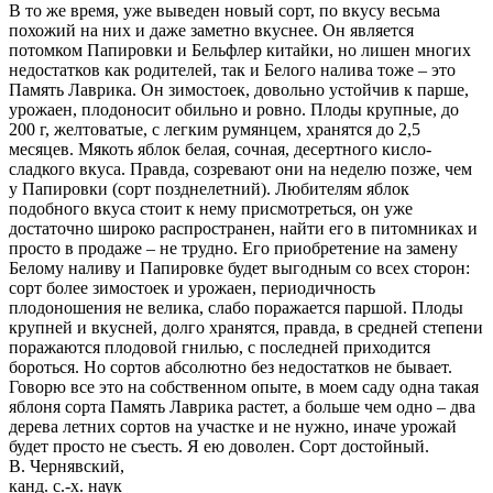
В то же время, уже выведен новый сорт, по вкусу весьма
похожий на них и даже заметно вкуснее. Он является
потомком Папировки и Бельфлер китайки, но лишен многих
недостатков как родителей, так и Белого налива тоже – это
Память Лаврика. Он зимостоек, довольно устойчив к парше,
урожаен, плодоносит обильно и ровно. Плоды крупные, до
200 г, желтоватые, с легким румянцем, хранятся до 2,5
месяцев. Мякоть яблок белая, сочная, десертного кисло­
сладкого вкуса. Правда, созревают они на неделю позже, чем
у Папировки (сорт позднелетний). Любителям яблок
подобного вкуса стоит к нему присмотреться, он уже
достаточно широко распространен, найти его в питомниках и
просто в продаже – не трудно. Его приобретение на замену
Белому наливу и Папировке будет выгодным со всех сторон:
сорт более зимостоек и урожаен, периодичность
плодоношения не велика, слабо поражается паршой. Плоды
крупней и вкусней, долго хранятся, правда, в средней степени
поражаются плодовой гнилью, с последней приходится
бороться. Но сортов абсолютно без недостатков не бывает.
Говорю все это на собственном опыте, в моем саду одна такая
яблоня сорта Память Лаврика растет, а больше чем одно – два
дерева летних сортов на участке и не нужно, иначе урожай
будет просто не съесть. Я ею доволен. Сорт достойный.
В. Чернявский,
канд. с.-х. наук