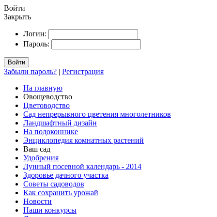
Войти
Закрыть
Логин:
Пароль:
Войти
Забыли пароль?
|
Регистрация
На главную
Овощеводство
Цветоводство
Сад непрерывного цветения многолетников
Ландшафтный дизайн
На подоконнике
Энциклопедия комнатных растений
Ваш сад
Удобрения
Лунный посевной календарь - 2014
Здоровье дачного участка
Советы садоводов
Как сохранить урожай
Новости
Наши конкурсы