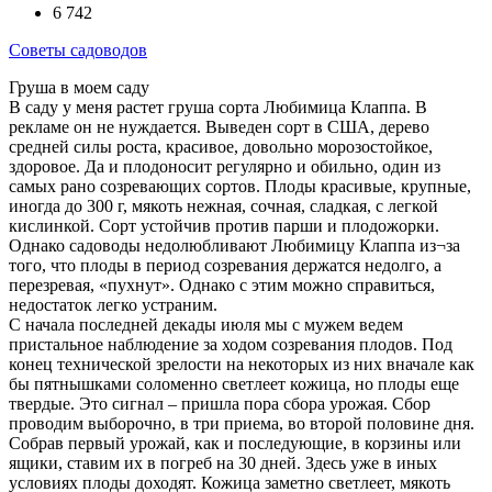
6 742
Советы садоводов
Груша в моем саду
В саду у меня растет груша сорта Любимица Клаппа. В
рекламе он не нуждается. Выведен сорт в США, дерево
средней силы роста, красивое, довольно морозостойкое,
здоровое. Да и плодоносит регулярно и обильно, один из
самых рано созревающих сортов. Плоды красивые, крупные,
иногда до 300 г, мякоть нежная, сочная, сладкая, с легкой
кислинкой. Сорт устойчив против парши и плодожорки.
Однако садоводы недолюбливают Любимицу Клаппа из¬за
того, что плоды в период созревания держатся недолго, а
перезревая, «пухнут». Однако с этим можно справиться,
недостаток легко устраним.
С начала последней декады июля мы с мужем ведем
пристальное наблюдение за ходом созревания плодов. Под
конец технической зрелости на некоторых из них вначале как
бы пятнышками соломенно светлеет кожица, но плоды еще
твердые. Это сигнал – пришла пора сбора урожая. Сбор
проводим выборочно, в три приема, во второй половине дня.
Собрав первый урожай, как и последующие, в корзины или
ящики, ставим их в погреб на 30 дней. Здесь уже в иных
условиях плоды доходят. Кожица заметно светлеет, мякоть