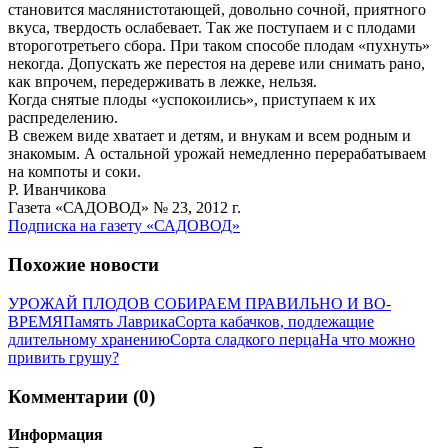
становится маслянисто­тающей, довольно сочной, приятного
вкуса, твердость ослабевает. Так же поступаем и с плодами
второго­третьего сбора. При таком способе плодам «пухнуть»
некогда. Допускать же перестоя на дереве или снимать рано,
как впрочем, передерживать в лежке, нельзя.
Когда снятые плоды «успокоились», приступаем к их
распределению.
В свежем виде хватает и детям, и внукам и всем родным и
знакомым. А остальной урожай немедленно перерабатываем
на компоты и соки.
Р. Иванчикова
Газета «САДОВОД» № 23, 2012 г.
Подписка на газету «САДОВОД»
Похожие новости
УРОЖАЙ ПЛОДОВ СОБИРАЕМ ПРАВИЛЬНО И ВО-
ВРЕМЯ
Память Лаврика
Сорта кабачков, подлежащие
длительному хранению
Сорта сладкого перца
На что можно
привить грушу?
Комментарии (0)
Информация