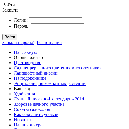
Войти
Закрыть
Логин:
Пароль:
Войти
Забыли пароль?
|
Регистрация
На главную
Овощеводство
Цветоводство
Сад непрерывного цветения многолетников
Ландшафтный дизайн
На подоконнике
Энциклопедия комнатных растений
Ваш сад
Удобрения
Лунный посевной календарь - 2014
Здоровье дачного участка
Советы садоводов
Как сохранить урожай
Новости
Наши конкурсы