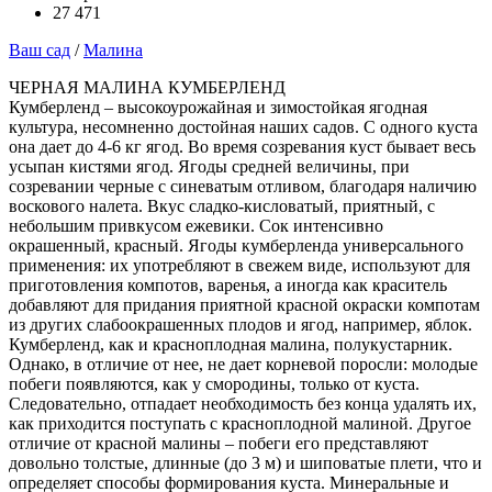
27 471
Ваш сад
/
Малина
ЧЕРНАЯ МАЛИНА КУМБЕРЛЕНД
Кумберленд – высокоурожайная и зимостойкая ягодная
культура, несомненно достойная наших садов. C одного куста
она дает до 4-6 кг ягод. Во время созревания куст бывает весь
усыпан кистями ягод. Ягоды средней величины, при
созревании черные с синеватым отливом, благодаря наличию
воскового налета. Вкус сладко-кисловатый, приятный, с
небольшим привкусом ежевики. Сок интенсивно
окрашенный, красный. Ягоды кумберленда универсального
применения: их употребляют в свежем виде, используют для
приготовления компотов, варенья, а иногда как краситель
добавляют для придания приятной красной окраски компотам
из других слабоокрашенных плодов и ягод, например, яблок.
Кумберленд, как и красноплодная малина, полукустарник.
Однако, в отличие от нее, не дает корневой поросли: молодые
побеги появляются, как у смородины, только от куста.
Следовательно, отпадает необходимость без конца удалять их,
как приходится поступать с красноплодной малиной. Другое
отличие от красной малины – побеги его представляют
довольно толстые, длинные (до 3 м) и шиповатые плети, что и
определяет способы формирования куста. Минеральные и