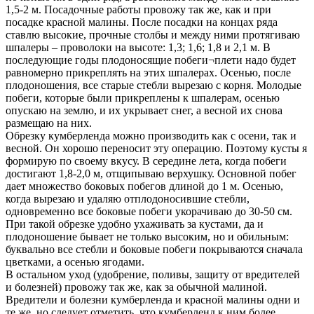
1,5-2 м. Посадочные работы провожу так же, как и при
посадке красной малины. После посадки на концах ряда
ставлю высокие, прочные столбы и между ними протягиваю
шпалеры – проволоки на высоте: 1,3; 1,6; 1,8 и 2,1 м. В
последующие годы плодоносящие побеги¬плети надо будет
равномерно прикреплять на этих шпалерах. Осенью, после
плодоношения, все старые стебли вырезаю с корня. Молодые
побеги, которые были прикреплены к шпалерам, осенью
опускаю на землю, и их укрывает снег, а весной их снова
размещаю на них.
Обрезку кумберленда можно производить как с осени, так и
весной. Он хорошо переносит эту операцию. Поэтому кусты я
формирую по своему вкусу. В середине лета, когда побеги
достигают 1,8-2,0 м, отщипываю верхушку. Основной побег
дает множество боковых побегов длиной до 1 м. Осенью,
когда вырезаю и удаляю отплодоносившие стебли,
одновременно все боковые побеги укорачиваю до 30-50 см.
При такой обрезке удобно ухаживать за кустами, да и
плодоношение бывает не только высоким, но и обильным:
буквально все стебли и боковые побеги покрываются сначала
цветками, а осенью ягодами.
В остальном уход (удобрение, поливы, защиту от вредителей
и болезней) провожу так же, как за обычной малиной.
Вредители и болезни кумберленда и красной малины одни и
те же, но следует отметить, что кумберленд к ним более