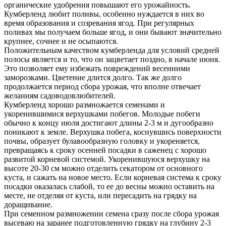
органические удобрения повышают его урожайность.
Кумберленд любит поливы, особенно нуждается в них во
время образования и созревания ягод. При регулярных
поливах мы получаем больше ягод, и они бывают значительно
крупнее, сочнее и не осыпаются.
Положительным качеством кумберленда для условий средней
полосы является и то, что он зацветает поздно, в начале июня.
Это позволяет ему избежать повреждений весенними
заморозками. Цветение длится долго. Так же долго
продолжается период сбора урожая, что вполне отвечает
желаниям садоводов­любителей.
Кумберленд хорошо размножается семенами и
укоренившимися верхушками побегов. Молодые побеги
обычно к концу июля достигают длины 2-3 м и дугообразно
поникают к земле. Верхушка побега, коснувшись поверхности
почвы, образует булавообразную головку и укореняется,
превращаясь к сроку осенней посадки в саженец с хорошо
развитой корневой системой. Укоренившуюся верхушку на
высоте 20-30 см можно отделить секатором от основного
куста, и сажать на новое место. Если корневая система к сроку
посадки оказалась слабой, то ее до весны можно оставить на
месте, не отделяя от куста, или пересадить на грядку на
доращивание.
При семенном размножении семена сразу после сбора урожая
высеваю на заранее подготовленную грядку на глубину 2-3