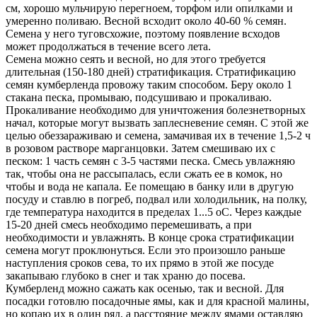
см, хорошо мульчирую перегноем, торфом или опилками и
умеренно поливаю. Весной всходит около 40-60 % семян.
Семена у него туговсхожие, поэтому появление всходов
может продолжаться в течение всего лета.
Семена можно сеять и весной, но для этого требуется
длительная (150-180 дней) стратификация. Стратификацию
семян кумберленда провожу таким способом. Беру около 1
стакана песка, промываю, подсушиваю и прокаливаю.
Прокаливание необходимо для уничтожения болезнетворных
начал, которые могут вызвать заплесневение семян. С этой же
целью обеззараживаю и семена, замачивая их в течение 1,5-2 ч
в розовом растворе марганцовки. Затем смешиваю их с
песком: 1 часть семян с 3-5 частями песка. Смесь увлажняю
так, чтобы она не рассыпалась, если сжать ее в комок, но
чтобы и вода не капала. Ее помещаю в банку или в другую
посуду и ставлю в погреб, подвал или холодильник, на полку,
где температура находится в пределах 1...5 оС. Через каждые
15-20 дней смесь необходимо перемешивать, а при
необходимости и увлажнять. В конце срока стратификации
семена могут проклюнуться. Если это произошло раньше
наступления сроков сева, то их прямо в этой же посуде
закапываю глубоко в снег и так храню до посева.
Кумберленд можно сажать как осенью, так и весной. Для
посадки готовлю посадочные ямы, как и для красной малины,
но копаю их в один ряд, а расстояние между ямами оставляю