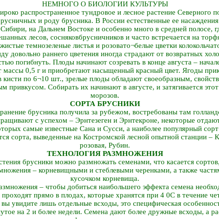
НЕМНОГО О БИОЛОГИИ КУЛЬТУРЫ
ироко распространенное тундровое и лесное растение Северного 
брусничных и роду брусника. В России естественные ее насаждени
 Сибири, на Дальнем Востоке и особенно много в средней полосе, г
шанных лесов, сосняков­брусничников и часто встречается на торф
жистые темно­зеленые листья и розовато¬белые цветки колокольча
виду довольно раннего цветения иногда страдают от возвратных хол
стью погибнуть. Плоды начинают созревать в конце августа – начале
т массы 0,5 г и приобретают насыщенный красный цвет. Ягоды при
 кисти по 6¬10 шт., зрелые плоды обладают своеобразным, свойст
м привкусом. Собирать их начинают в августе, и затягивается это
морозов.
СОРТА БРУСНИКИ
анение брусника получила за рубежом, востребованы там голландс
ыращивают с успехом – Эрнтезеген и Эрнтекроне, некоторые отдаю
оторых самые известные Сана и Сусси, а наиболее популярный сорт
ся сорта, выведенные на Костромской лесной опытной станции – 
розовая, Рубин.
ТЕХНОЛОГИЯ РАЗМНОЖЕНИЯ
стения брусники можно размножать семенами, что касается сортов
множения – корневищными и стеблевыми черенками, а также частям
кусочком корневища.
азмножения – чтобы добиться наибольшего эффекта семена необхо
проходят прямо в плодах, которые хранятся при 4 0С в течение че
й вы увидите лишь отдельные всходы, это специфическая особеннос
утое на 2 и более недели. Семена дают более дружные всходы, а р