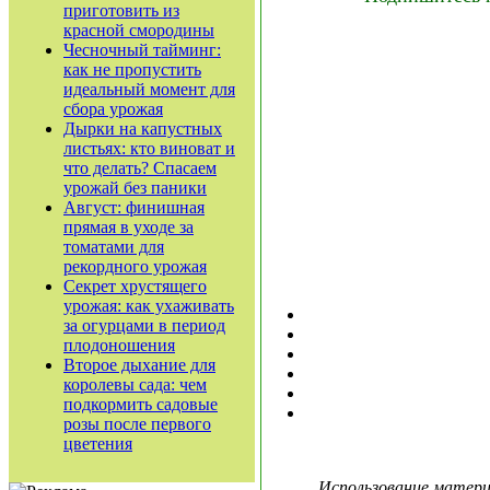
приготовить из
красной смородины
Чесночный тайминг:
как не пропустить
идеальный момент для
сбора урожая
Дырки на капустных
листьях: кто виноват и
что делать? Спасаем
урожай без паники
Август: финишная
прямая в уходе за
томатами для
рекордного урожая
Секрет хрустящего
урожая: как ухаживать
за огурцами в период
плодоношения
Второе дыхание для
королевы сада: чем
подкормить садовые
розы после первого
цветения
Использование материа