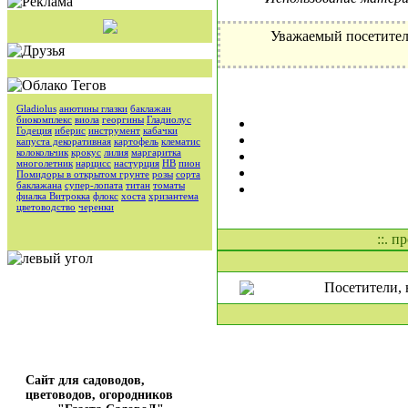
Уважаемый посетител
Gladiolus
анютины глазки
баклажан
биокомплекс
виола
георгины
Гладиолус
Годеция
иберис
инструмент
кабачки
капуста декоративная
картофель
клематис
колокольчик
крокус
лилия
маргаритка
многолетник
нарцисс
настурция
НВ
пион
Помидоры в открытом грунте
розы
сорта
баклажана
супер-лопата
титан
томаты
фиалка Витрокка
флокс
хоста
хризантема
цветоводство
черенки
::. п
Посетители, 
Сайт для садоводов,
цветоводов, огородников