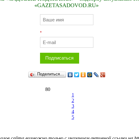
«GAZETASADOVOD.RU»
*
Подписаться
Поделиться…
80
1
2
3
4
5
лов сайта возможно только с указанием активной ссылки на http: