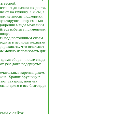
ть весной.
стения до начала их роста,
ивают на глубину 7¬8 см, а
ния не вносят, подкормки
 мульчируют почву смесью
удобрения в виде мочевины
райтесь избегать применения
тающе.
ать под постоянным слоем
оводить в периоды нехватки
рореживать, что осветляет
яры можно использовать для
время сбора – после спада
ают уже даже подернутые
мечательные варенье, джем,
 вина. Хранят бруснику в
пают сахаром, получая
льно долго и все благодаря
ей с сайта: