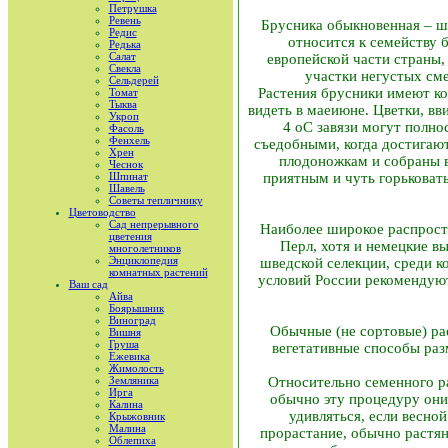
Петрушка
Ревень
Брусника обыкновенная – ш
Редис
относится к семейству 
Редька
Салат
европейской части страны,
Свекла
участки негустых сме
Сельдерей
Растения брусники имеют ко
Томат
Тыква
видеть в мае­июне. Цветки, в
Укроп
4 оС завязи могут полно
Фасоль
Фенхель
съедобными, когда достигаю
Хрен
плодоножкам и собраны в
Чеснок
Шпинат
приятным и чуть горьковаты
Шавель
Советы тепличнику
Цветоводство
Сад непрерывного
Наиболее широкое распростр
цветения
Перл, хотя и немецкие в
многолетников
Энциклопедия
шведской селекции, среди к
комнатных растений
условий России рекомендуют
Ваш сад
Айва
Боярышник
Виноград
Обычные (не сортовые) ра
Вишня
Груша
вегетативные способы раз
Ежевика
Жимолость
Земляника
Относительно семенного р
Ирга
обычно эту процедуру они 
Калина
удивляться, если весно
Крыжовник
Малина
прорастание, обычно растян
Облепиха