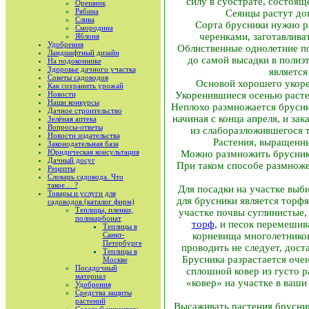
силу в субстрате, состоящ
Орешник
Рябина
Сеянцы растут до
Слива
Сорта брусники нужно р
Смородина
черенками, заготавлива
Яблоня
Удобрения
Облиственные однолетние по
Ландшафтный дизайн
до самой высадки в полиэ
На подоконнике
Здоровье дачного участка
является
Советы садоводов
Основой хорошего укорен
Как сохранить урожай
Новости
Укоренившиеся осенью расте
Наши конкурсы
Неплохо размножается брусни
Дачное строительство
начиная с конца апреля, и за
Зелёная аптека
Вопросы-ответы
из слаборазложившегося 
Новости издательства
Растения, выращенны
Законодательная база
Юридическая консультация
Можно размножить бруснику 
Дачный досуг
При таком способе размноже
Рецепты
Словарь садовода. Что
такое… ?
Для посадки на участке выб
Товары и услуги для
для брусники является торфя
садоводов (каталог фирм)
Теплицы, пленки,
участке почвы суглинистые, 
поликарбонат
торф
, и песок перемешив
Теплицы в
Санкт-
корневища многолетников
Петербурге
проводить не следует, дост
Теплицы в
Брусника разрастается очен
Москве
Посадочный
сплошной ковер из густо 
материал
«ковер» на участке в ваш
Удобрения
Средства защиты
растений
Высаживать растения брусник