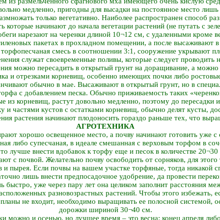
ем из размельченного сфагнового мха имеющего очень кислую среду
вольно медленно, пригодны для высадки на постоянное место лишь 
азмножать только вегетативно. Наиболее распространен способ р
ть которые начинают до начала вегетации растений (не путать с зе
беги нарезают на черенки длиной 10¬12 см, с удаленными кроме в
тиленовых пакетах в прохладном помещении, а после высаживают в 
 торфопесчаная смесь в соотношении 3:1, сооружение укрывают пл
ения служат своевременные поливы, которые следует проводить не
ния можно пересадить в открытый грунт на доращивание, а можно 
ка и отрезками корневищ, особенно имеющих почки либо ростовые 
канчивают обычно в мае. Высаживают в открытый грунт, но в специ
торфа с добавлением песка. Обычно приживаемость таких «черенко
е из корневищ, растут довольно медленно, поэтому до пересадки их
и частями кустов с остатками корневищ, обычно делят кусты, дос
ния растения начинают плодоносить гораздо раньше тех, что выра
АГРОТЕХНИКА
ирают хорошо освещенное место, а почву начинают готовить уже с
ная либо супесчаная, в идеале смешанная с верховым торфом в соч
то лучше внести вдобавок к торфу еще и песок в количестве 20¬30 
ают с почвой. Желательно почву освободить от сорняков, для этого
 и пырея. Если почвы на вашем участке торфяные, тогда никакой с
аточно лишь внести предпосадочное удобрение, да провести переко
ь быстро, уже через пару лет она целиком заполнит расстояния ме
расположенных разновозрастных растений. Чтобы этого избежать, 
и планы не входит, необходимо выращивать ее полосной системой, 
дорожки шириной 30¬40 см.
и можно и осенью, но лучшее время – это весна: конец апреля либ