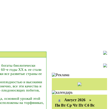
е богаты биологически
60¬е годы ХХ в. ее стали
ки все развитые страны ее
пноплодностью и высокими
ечно, все эти качества и
о плодоносящих побегов,
да, основной урожай этой
«
Август 2026 »
расположены на торфяниках,
Пн
Вт
Ср
Чт
Пт
Сб
Вс