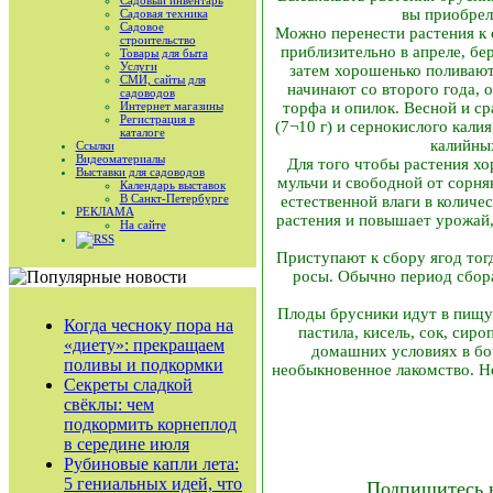
Садовый инвентарь
вы приобрел
Садовая техника
Садовое
Можно перенести растения к с
строительство
приблизительно в апреле, бе
Товары для быта
Услуги
затем хорошенько поливают
СМИ, сайты для
начинают со второго года, 
садоводов
Интернет магазины
торфа и опилок. Весной и ср
Регистрация в
(7¬10 г) и сернокислого калия
каталоге
калийны
Ссылки
Видеоматериалы
Для того чтобы растения хо
Выставки для садоводов
мульчи и свободной от сорня
Календарь выставок
В Санкт-Петербурге
естественной влаги в количе
РЕКЛАМА
растения и повышает урожай,
На сайте
RSS
Приступают к сбору ягод тог
росы. Обычно период сбор
Плоды брусники идут в пищу 
Когда чесноку пора на
пастила, кисель, сок, сир
«диету»: прекращаем
домашних условиях в боч
поливы и подкормки
необыкновенное лакомство. Н
Секреты сладкой
свёклы: чем
подкормить корнеплод
в середине июля
Рубиновые капли лета:
5 гениальных идей, что
Подпишитесь 