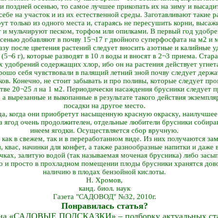
и поздней осенью, то самое лучшее прикопать их на зиму и высади
ебе на участок и из их естественной среды. Заготавливают такие ра
рут только из одного места и, стараясь не пересушить корни, высаж
 и мульчируют песком, торфом или опилками. В первый год удобре
осенью добавляют в почву 15¬17 г двойного суперфосфата на м2 и
азу после цветения растений следует вносить азотные и калийные 
 (5¬6 г), которые разводят в 10 л воды и вносят в 2¬3 приема. Ста
х удобрений содержащих хлор, ибо он на растения действует угне
рошо себя чувствовали в палящий летний зной почву следует держ
ков. Конечно, не стоит забывать и про поливы, которые следует пр
стве 20¬25 л на 1 м2. Периодически насаждения брусники следует п
 а вырезанные и выкопанные в результате такого действия экземпл
посадки на другое место.
да, когда они приобретут насыщенную красную окраску, наилучшее 
а ягод очень продолжителен, отдельные любители брусники собир
инеем ягодки. Осуществляется сбор вручную.
как в свежем, так и в переработанном виде. Из них получаются за
оп, квас, начинки для конфет, а также разнообразные напитки и даже
ках, залитую водой (так называемая моченая брусника) либо засы
о и просто в прохладном помещении плоды брусники хранятся дово
наличию в плодах бензойной кислоты.
Н. Хромов,
канд. биол. наук
Газета "САДОВОД" №32, 2010г.
Понравилась статья?
на «САДОВЫЕ ПОДСКАЗКИ» – подборку актуальных стат