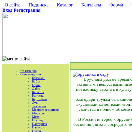
О сайте
Подписка
Каталог
Контакты
Форум
Вход
Регистрация
На главную
Овощеводство
Баклажан
Брусника долгое время с
Бобы
активными веществами, имею
Горох
Дайкон
потихоньку вводить в культу
Кабачок
Капуста
Благодаря трудам селекцион
Картофель
Лук
вкусовыми качествами ягод,
Любисток
свойства в полном объеме
Мелисса лимонная
Морковь
Мята
В России интерес к брусник
Огурец
Пастернак
бесценной ягоды сосредоточен
Патисон
Перец