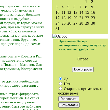
1
2
полушария нашей планеты,
3
4
5
6
7
8
9
я можно обнаружить в
10
11
12
13
14
15
16
де она занимает большие
17
18
19
20
21
22
23
яниках и вырубках.
той формы, которые можно
24
25
26
27
28
29
30
одов, при температуре ниже
31
 сентября, становятся
креплены к очень коротким
венным лишь бруснике,
Применяете Вы при
т процесс порой до самых
выращивании овощных культур
минеральные удобрения?
кие сорта – Коралл и Ред
Опрос
т предпочтение сортам
 в Польше – Мазовия. Для
Костромичка, Костромская
Все опросы
Да
, то для них необходимы
Нет
и взрослого растения с
Стараюсь применять как
можно реже
димо стратифицировать,
тырех месяцев. Не стоит
ть семян – недружное
астения быстрее набирают