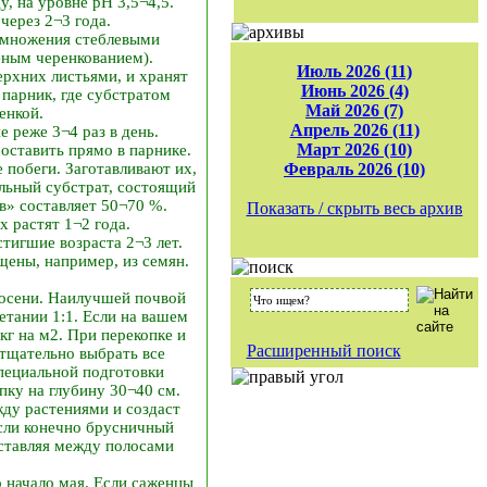
, на уровне pH 3,5¬4,5.
через 2¬3 года.
азмножения стеблевыми
леным черенкованием).
Июль 2026 (11)
ерхних листьями, и хранят
Июнь 2026 (4)
парник, где субстратом
Май 2026 (7)
енкой.
Апрель 2026 (11)
 реже 3¬4 раз в день.
Март 2026 (10)
оставить прямо в парнике.
побеги. Заготавливают их,
Февраль 2026 (10)
альный субстрат, состоящий
в» составляет 50¬70 %.
Показать / скрыть весь архив
 растят 1¬2 года.
тигшие возраста 2¬3 лет.
щены, например, из семян.
 осени. Наилучшей почвой
етании 1:1. Если на вашем
кг на м2. При перекопке и
Расширенный поиск
 тщательно выбрать все
пециальной подготовки
пку на глубину 30¬40 см.
жду растениями и создаст
если конечно брусничный
оставляя между полосами
о начало мая. Если саженцы