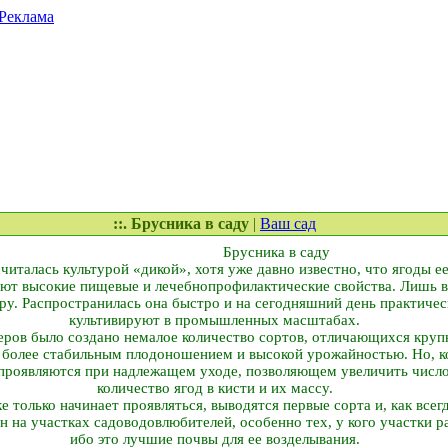
Реклама
::. Брусника в саду
|
Ваш сад
Брусника в саду
читалась культурой «дикой», хотя уже давно известно, что ягоды е
т высокие пищевые и лечебно­профилактические свойства. Лишь в 
ру. Распространилась она быстро и на сегодняшний день практичес
культивируют в промышленных масштабах.
еров было создано немалое количество сортов, отличающихся кру
 более стабильным плодоношением и высокой урожайностью. Но, кон
 проявляются при надлежащем уходе, позволяющем увеличить числ
количество ягод в кисти и их массу.
е только начинает проявляться, выводятся первые сорта и, как всег
 на участках садоводов­любителей, особенно тех, у кого участки 
ибо это лучшие почвы для ее возделывания.