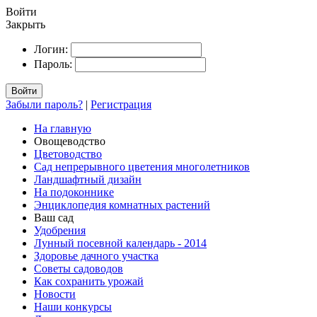
Войти
Закрыть
Логин:
Пароль:
Войти
Забыли пароль?
|
Регистрация
На главную
Овощеводство
Цветоводство
Сад непрерывного цветения многолетников
Ландшафтный дизайн
На подоконнике
Энциклопедия комнатных растений
Ваш сад
Удобрения
Лунный посевной календарь - 2014
Здоровье дачного участка
Советы садоводов
Как сохранить урожай
Новости
Наши конкурсы