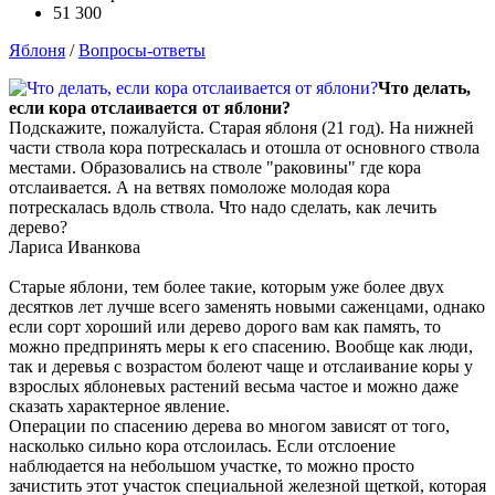
51 300
Яблоня
/
Вопросы-ответы
Что делать,
если кора отслаивается от яблони?
Подскажите, пожалуйста. Старая яблоня (21 год). На нижней
части ствола кора потрескалась и отошла от основного ствола
местами. Образовались на стволе "раковины" где кора
отслаивается. А на ветвях помоложе молодая кора
потрескалась вдоль ствола. Что надо сделать, как лечить
дерево?
Лариса Иванкова
Старые яблони, тем более такие, которым уже более двух
десятков лет лучше всего заменять новыми саженцами, однако
если сорт хороший или дерево дорого вам как память, то
можно предпринять меры к его спасению. Вообще как люди,
так и деревья с возрастом болеют чаще и отслаивание коры у
взрослых яблоневых растений весьма частое и можно даже
сказать характерное явление.
Операции по спасению дерева во многом зависят от того,
насколько сильно кора отслоилась. Если отслоение
наблюдается на небольшом участке, то можно просто
зачистить этот участок специальной железной щеткой, которая