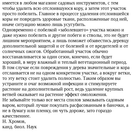
имеется в любом магазине садовых инструментов, с тем
чтобы удалить всю отслоившуюся кору, а затем этот участок
просто побелить. Главное в процессе удаления отслоившейся
коры не повредить здоровые ткани, расположенные под ней,
иначе ситуацию можно лишь усугубить.
Одновременно с побелкой «заболевшего» участка можно и
даже нужно побелить и другие побеги и стволы, это не будет
лишним мероприятием, а лишь поможет обзавестись деревцу
дополнительной защитой и от болезней и от вредителей и от
солнечных ожогов. Обработанный участок обычно
восстанавливается за один сезон, конечно, если будет
хороший, в меру влажный и теплый вегетационный период.
В том случае если повреждения у дерева значительные и кора
отслаивается не на одном конкретном участке, а вокруг ветки,
то эту ветку стоит удалить полностью. Таким образом вы
устраните и очаг возможной инфекции и стимулируете
растение на дополнительный рост, ведь удаление крупных
ветвей оказывает на растение эффект омоложения.
Не забывайте только все места спилов замазывать садовым
варом, который лучше покупать расфасованным в баночки, а
не в бумагу или пленку, он чуть дороже, зато гораздо
качественнее.
Н. Хромов,
канд. биол. Наук