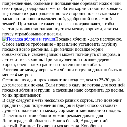
поврежденные, больные и поломанные обрезают ножом или
секатором до здорового места. Затем корни ставят на холмик,
тщательно их расправляют во все стороны по его склонам и
засыпают хорошо измельченной, удобренной и влажной
землей. При засыпке саженец слегка потряхивают, чтобы
частицы почвы заполняли пустоты между корнями, а затем
почву утрамбовывают ногами.
Посадка яблони - дело несложное.
Самое важное требование - правильно установить глубину
посадки всего растения. При мелкой посадке корни
обнажаются, и саженец зимой может погибнуть от мороза, а
летом от высыхания. При заглубленной посадке дерево
хиреет, очень плохо растет и постепенно погибает.
Расстояние между деревьями яблони и груши должно быть не
менее 4 метров.
Осенние посадки прекращают не позднее, чем за 25-30 дней
до замерзания почвы. Если почва в саду не готова для осенней
посадки яблони и груши, а саженцы надо сохранить до весны,
то их прикапывают.
В саду следует иметь несколько разных сортов. Это позволит
продлить срок потребления плодов и будет способствовать
лучшей опыляемости между сортами и завязыванию плодов.
Из летних сортов яблони можно рекомендовать для
Ленинградской области - Налив белый, Аркад летний
желтый, Винное, Грушовка московская, Коробовка,