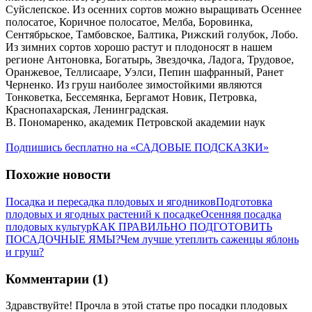
Суйслепское. Из осенних сортов можно выращивать Осеннее
полосатое, Коричное полосатое, Мелба, Боровинка,
Сентябрьское, Тамбовское, Балтика, Рижский голубок, Лобо.
Из зимних сортов хорошо растут и плодоносят в нашем
регионе Антоновка, Богатырь, Звездочка, Ладога, Трудовое,
Оранжевое, Теллисааре, Уэлси, Пепин шафранный, Ранет
Черненко. Из груш наиболее зимостойкими являются
Тонковетка, Бессемянка, Бергамот Новик, Петровка,
Краснопахарская, Ленинградская.
В. Пономаренко, академик Петровской академии наук
Подпишись бесплатно на «САДОВЫЕ ПОДСКАЗКИ»
Похожие новости
Посадка и пересадка плодовых и ягодников
Подготовка
плодовых и ягодных растений к посадке
Осенняя посадка
плодовых культур
КАК ПРАВИЛЬНО ПОДГОТОВИТЬ
ПОСАДОЧНЫЕ ЯМЫ?
Чем лучше утеплить саженцы яблонь
и груш?
Комментарии (1)
Здравствуйте! Прочла в этой статье про посадки плодовых