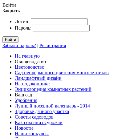
Войти
Закрыть
Логин:
Пароль:
Войти
Забыли пароль?
|
Регистрация
На главную
Овощеводство
Цветоводство
Сад непрерывного цветения многолетников
Ландшафтный дизайн
На подоконнике
Энциклопедия комнатных растений
Ваш сад
Удобрения
Лунный посевной календарь - 2014
Здоровье дачного участка
Советы садоводов
Как сохранить урожай
Новости
Наши конкурсы