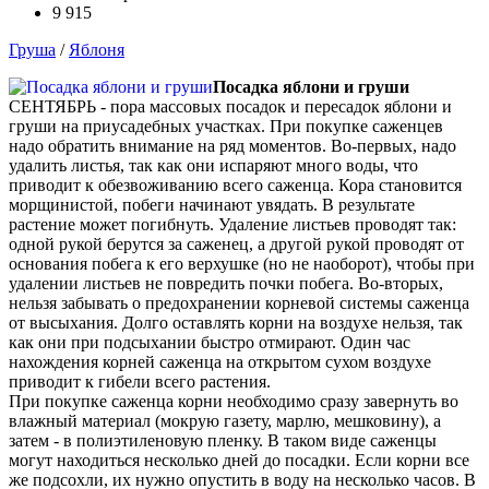
9 915
Груша
/
Яблоня
Посадка яблони и груши
СЕНТЯБРЬ - пора массовых посадок и пересадок яблони и
груши на приусадебных участках. При покупке саженцев
надо обратить внимание на ряд моментов. Во-первых, надо
удалить листья, так как они испаряют много воды, что
приводит к обезвоживанию всего саженца. Кора становится
морщинистой, побеги начинают увядать. В результате
растение может погибнуть. Удаление листьев проводят так:
одной рукой берутся за саженец, а другой рукой проводят от
основания побега к его верхушке (но не наоборот), чтобы при
удалении листьев не повредить почки побега. Во-вторых,
нельзя забывать о предохранении корневой системы саженца
от высыхания. Долго оставлять корни на воздухе нельзя, так
как они при подсыхании быстро отмирают. Один час
нахождения корней саженца на открытом сухом воздухе
приводит к гибели всего растения.
При покупке саженца корни необходимо сразу завернуть во
влажный материал (мокрую газету, марлю, мешковину), а
затем - в полиэтиленовую пленку. В таком виде саженцы
могут находиться несколько дней до посадки. Если корни все
же подсохли, их нужно опустить в воду на несколько часов. В