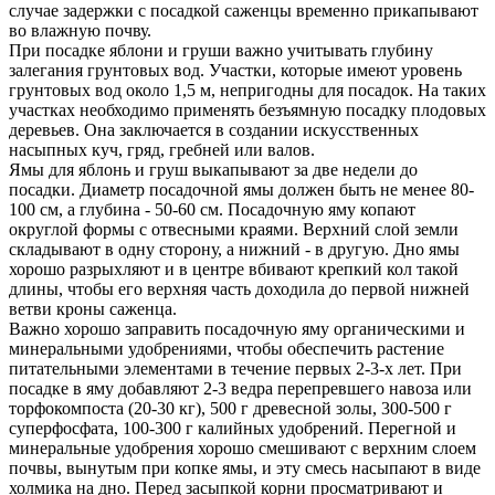
случае задержки с посадкой саженцы временно прикапывают
во влажную почву.
При посадке яблони и груши важно учитывать глубину
залегания грунтовых вод. Участки, которые имеют уровень
грунтовых вод около 1,5 м, непригодны для посадок. На таких
участках необходимо применять безъямную посадку плодовых
деревьев. Она заключается в создании искусственных
насыпных куч, гряд, гребней или валов.
Ямы для яблонь и груш выкапывают за две недели до
посадки. Диаметр посадочной ямы должен быть не менее 80-
100 см, а глубина - 50-60 см. Посадочную яму копают
округлой формы с отвесными краями. Верхний слой земли
складывают в одну сторону, а нижний - в другую. Дно ямы
хорошо разрыхляют и в центре вбивают крепкий кол такой
длины, чтобы его верхняя часть доходила до первой нижней
ветви кроны саженца.
Важно хорошо заправить посадочную яму органическими и
минеральными удобрениями, чтобы обеспечить растение
питательными элементами в течение первых 2-3-х лет. При
посадке в яму добавляют 2-3 ведра перепревшего навоза или
торфокомпоста (20-30 кг), 500 г древесной золы, 300-500 г
суперфосфата, 100-300 г калийных удобрений. Перегной и
минеральные удобрения хорошо смешивают с верхним слоем
почвы, вынутым при копке ямы, и эту смесь насыпают в виде
холмика на дно. Перед засыпкой корни просматривают и