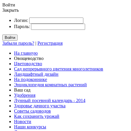
Войти
Закрыть
Логин:
Пароль:
Войти
Забыли пароль?
|
Регистрация
На главную
Овощеводство
Цветоводство
Сад непрерывного цветения многолетников
Ландшафтный дизайн
На подоконнике
Энциклопедия комнатных растений
Ваш сад
Удобрения
Лунный посевной календарь - 2014
Здоровье дачного участка
Советы садоводов
Как сохранить урожай
Новости
Наши конкурсы