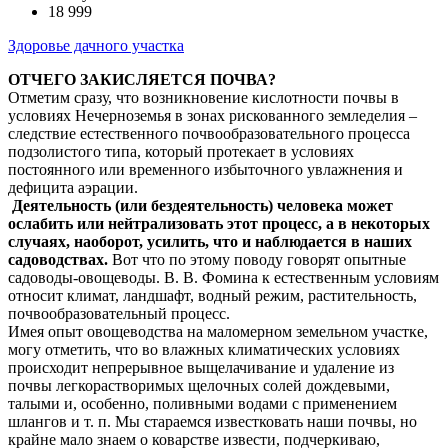
18 999
Здоровье дачного участка
ОТЧЕГО ЗАКИСЛЯЕТСЯ ПОЧВА?
Отметим сразу, что возникновение кислотности почвы в
условиях Нечерноземья в зонах рискованного земледелия –
следствие естественного почвообразовательного процесса
подзолистого типа, который протекает в условиях
постоянного или временного избыточного увлажнения и
дефицита аэрации.
Деятельность (или бездеятельность) человека может
ослабить или нейтрализовать этот процесс, а в некоторых
случаях, наоборот, усилить, что и наблюдается в наших
садоводствах.
Вот что по этому поводу говорят опытные
садоводы-овощеводы. В. В. Фомина к естественным условиям
относит климат, ландшафт, водный режим, растительность,
почвообразовательный процесс.
Имея опыт овощеводства на маломерном земельном участке,
могу отметить, что во влажных климатических условиях
происходит непрерывное выщелачивание и удаление из
почвы легкорастворимых щелочных солей дождевыми,
талыми и, особенно, поливными водами с применением
шлангов и т. п. Мы стараемся известковать наши почвы, но
крайне мало знаем о коварстве извести, подчеркиваю,