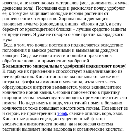
извести, а не известковых материалов (мел, доломитовая мука,
древесная зола). Последняя еще и раскисляет почву, удобряет
ее, к тому же защищает молодые всходы растений от
ранневесенних заморозков. Хороша она и для защиты
плодовых культур (смородина, вишня, яблоня и др.), а репу
бережет от крестоцветной блошки – лучшее средство защиты
от вредителей. Я уже не говорю о золе против колорадского
жука.
Беда в том, что почвы постоянно подкисляются вследствие
поглощения и выноса растениями и вымывания дождями
кальция. Сюда же надо отнести и ошибки практиков в
обработке почвы и применении удобрений.
Большинство минеральных удобрений подкисляют почву!
К тому же их применение способствует выщелачиванию из
нее карбонатов. Кислотность почвы повышают также все
нитраты, фосфаты аммония и мочевина, из-за чего часть
образующихся нитратов вымывается, унося эквивалентное
количество ионов калия. Сегодня повсеместно в практику
огородничества рекомендуется вводить применение птичьего
помета. Но надо иметь в виду, что птичий помет в больших
количествах тоже повышает кислотность почвы. Повышает ее
и сырой, не проветренный
торф
, свежие опилки, кора, хвоя.
Кислотные дожди еще один существенный фактор
увеличения кислотности почвы, да и корневая система
растений выделяет ионы водорода и органические кислоты,