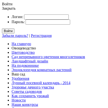
Войти
Закрыть
Логин:
Пароль:
Войти
Забыли пароль?
|
Регистрация
На главную
Овощеводство
Цветоводство
Сад непрерывного цветения многолетников
Ландшафтный дизайн
На подоконнике
Энциклопедия комнатных растений
Ваш сад
Удобрения
Лунный посевной календарь - 2014
Здоровье дачного участка
Советы садоводов
Как сохранить урожай
Новости
Наши конкурсы