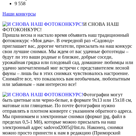
9 558
Наши конкурсы
И СНОВА НАШ
ФОТОКОНКУРС!
Пришла весна и настало время объявить наш традиционный
фотоконкурс «Моя дача». В очередной раз «Садовод»
приглашает вас, дорогие читатели, присылать на наш конкурс
свои лучшие снимки. Мы ждем от вас удачные фотоэтюды –
будут ли это ваши родные и близкие, добрые соседи,
урожайная грядка или плодовый сад, домашние любимцы или
удачно запечатленный миг встречи с представителем лесной
фауны – лишь бы в этих снимках чувствовалось настроение.
Снимайте все, что показалось вам необычным, любопытным
или забавным – нам интересно все!
Фотографии могут
быть цветные или черно-белые, в формате 9х13 или 15х18 см,
матовые или глянцевые. По почте фотографии нужно
отправлять в плотном конверте с указанием обратного адреса.
Мы принимаем и электронные снимки (формат jpg, файл в
пределах 0,5-1 Мб), которые можно присылать на наш
электронный адрес sadovod2005@list.ru. Наконец, снимки
можно просто принести к нам в редакцию (Приморский