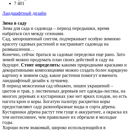
7 401
Ландшафтный дизайн
Зима в саду
Зима для сада и садовода – период передышки, время
набраться сил между сезонами.
Сад, запорошенный снегом, подчеркивает особую зимнюю
красоту садовых растений и настраивает садовода на
размышления…
Конечно, сейчас браться за садовые переделки еще рано. Зато
зимой можно продумать план своих действий в саду на
будущее.
Стоит определить:
какими природными красками и
декоративными композициями можно создать более нарядную
картину в зимнем саду, какие растения помогут изменить
ландшафтный дизайн к лучшему.
В период межсезонья сад обнажен, лишен украшений –
цветов и трав, у лиственных деревьев нет одежды-листвы, на
многих деревьях и кустарниках уже нет ярких плодов, но есть
нагота крон и коры. Богатую палитру расцветки коры
предоставляют саду разнообразные виды и сорта дёрена.
Кустарники дёрена растут тем гуще и аккуратнее, а окраска их
тем интенсивнее, чем правильнее их обрезали в молодые
годы.
Хорошо всем знакомый, широко использующийся в