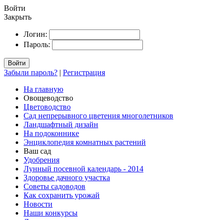
Войти
Закрыть
Логин:
Пароль:
Войти
Забыли пароль?
|
Регистрация
На главную
Овощеводство
Цветоводство
Сад непрерывного цветения многолетников
Ландшафтный дизайн
На подоконнике
Энциклопедия комнатных растений
Ваш сад
Удобрения
Лунный посевной календарь - 2014
Здоровье дачного участка
Советы садоводов
Как сохранить урожай
Новости
Наши конкурсы