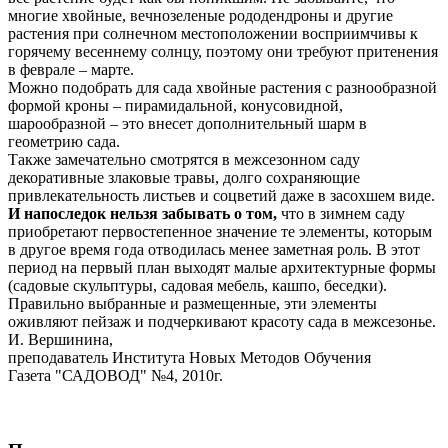
многие хвойные, вечнозеленые рододендроны и другие
растения при солнечном местоположении восприимчивы к
горячему весеннему солнцу, поэтому они требуют притенения
в феврале – марте.
Можно подобрать для сада хвойные растения с разнообразной
формой кроны – пирамидальной, конусовидной,
шарообразной – это внесет дополнительный шарм в
геометрию сада.
Также замечательно смотрятся в межсезонном саду
декоративные злаковые травы, долго сохраняющие
привлекательность листьев и соцветий даже в засохшем виде.
И напоследок нельзя забывать о том,
что в зимнем саду
приобретают первостепенное значение те элементы, которым
в другое время года отводилась менее заметная роль. В этот
период на первый план выходят малые архитектурные формы
(садовые скульптуры, садовая мебель, кашпо, беседки).
Правильно выбранные и размещенные, эти элементы
оживляют пейзаж и подчеркивают красоту сада в межсезонье.
И. Вершинина,
преподаватель Института Новых Методов Обучения
Газета "САДОВОД" №4, 2010г.