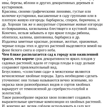
ивы, березы, яблони и других декоративных деревьев и
кустарников.
Красивы, своими графическими линиями, густые или
колючие кустарники, высаженные в саду группами или в
плотную живую изгородь: барбарисы, спиреи, бирючина, и
др. Хороши так же и аккуратные стриженые живые изгороди
из боярышника, кизильника блестящего и кустовой липы.
Конечно, нельзя забывать и про яркие плоды рябины,
облепихи, калины, шиповника, барбариса и др.
Издалека заметные красные, розовые, желтые, оранжевые,
черные плоды этих и других растений выделяются зимой на
фоне белого снега и серого неба.
Чем ближе располагается сад к городу или оживленной
трассе, тем короче
срок декоративности ярких плодов у
садовых растений; вдали от города плоды в саду дольше
сохраняют привлекательный вид.
Безусловно, «солистами сада» в межсезонье являются
вечнозеленые хвойные породы. Здесь необходимо сделать
уточнение: они только называются вечно зелеными, но
окраска хвои разнообразных видов и сортов хвойных
варьирует от темно­зеленой до серебристо-голубой и
золотистой.
Такое разнообразие окраски хвои позволяет создавать
выразительные цветовые композиции из хвойных растений.
И, конечно же, велик соблазн использовать в саду все