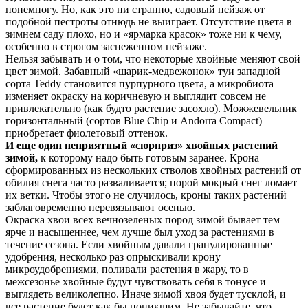
понемногу. Но, как это ни странно, садовый пейзаж от
подобной пестроты отнюдь не выиграет. Отсутствие цвета в
зимнем саду плохо, но и «ярмарка красок» тоже ни к чему,
особенно в строгом заснеженном пейзаже.
Нельзя забывать и о том, что некоторые хвойные меняют свой
цвет зимой. Забавный «шарик-­медвежонок» туи западной
сорта Teddy становится пурпурного цвета, а микробиота
изменяет окраску на коричневую и выглядит совсем не
привлекательно (как будто растение засохло). Можжевельник
горизонтальный (сортов Blue Chip и Andorra Compact)
приобретает фиолетовый оттенок.
И еще один неприятный «сюрприз» хвойных растений
зимой,
к которому надо быть готовым заранее. Крона
сформированных из нескольких стволов хвойных растений от
обилия снега часто разваливается; порой мокрый снег ломает
их ветки. Чтобы этого не случилось, кроны таких растений
заблаговременно перевязывают осенью.
Окраска хвои всех вечнозеленых пород зимой бывает тем
ярче и насыщеннее, чем лучше был уход за растениями в
течение сезона. Если хвойным давали гранулированные
удобрения, несколько раз опрыскивали крону
микроудобрениями, поливали растения в жару, то в
межсезонье хвойные будут чувствовать себя в тонусе и
выглядеть великолепно. Иначе зимой хвоя будет тусклой, и
все растение будет как бы поникшим. Не забывайте, что