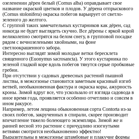
озеленении дёрен белый (Cornus alba) оправдывает свое
название окраской цветков и плодов. У дёрена отпрыскового
(Cornus stolonifera) окраска побегов варьирует от светло-
зеленого до желтого.
С группой таких замечательных кустарников как дёрен, сад
никогда не будет выглядеть скучно. Все дёрены с яркой корой
великолепно смотрятся на белом снегу, в групповой посадке
рядом с вечнозелеными хвойными, на фоне
светлоокрашенного забора.
Интересно выглядят зимой молодые ветки бересклета
священного (Euonymus sacrosancta). У этого кустарника по
зеленой гладкой коре вдоль побегов тянутся серые пробковые
гребни.
При отсутствии у садовых древесных растений пышной
листвы, в межсезонье становится заметным красивый изгиб
ветвей, необыкновенная фактура и окраска коры, ажурность
кроны. Зимой вдруг все, что ускользало от взгляда садовода в
иное время года, проявляется особенно отчетливо и совсем в
ином ракурсе.
Например, летом лещина обыкновенная сорта Contorta из-за
своих побегов, закрученных в спирали, скорее производит
впечатление тяжело болеющего экземпляра. Зимой же и
ранней весной это растение с причудливо изогнутыми
ветвями смотрится необыкновенно эффектно!
Выразительны в межсезонье штамбовые и плакучие формы