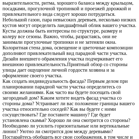
выразительности, ритма, хорошего баланса между крыльцом,
посадками, прогулочной тропинкой и проезжей дорожкой и
привлекательного вида следует хорошо потрудиться.
Небольшой газон, пара невысоких деревьев, несколько низких
кустов могут определить ландшафтный облик вашего участка.
Кусты должны быть интересны по структуре, размеру и
колеру все сезоны. Важно, чтобы, разрастаясь, они не
занимали прогулочные тропинки и не затеняли окна.
Колоритная стена дома, освещение и цветочные композиции
дополняют привлекательный вид парадной части участка.
Дизайн внешнего обрамления участка подчеркивает его
внешнюю привлекательность.Приятный обзор со стороны
улицы дает ощущение личной гордости хозяина и за
оформление своего участка.
Как создать индивидуальность фасада? Первым делом при
планировании парадной части участка определитесь со
своими желаниями. Как часто вы будете посещать свой
загородный дом? Каким хотите видеть фасад участка со
стороны дома? Устраивает ли вас положение границы вашего
участка относительно соседей? Как вы будете с ними
сосуществовать? Где поставите машину? Где будет
установлена скамья? Хорошо ли она смотрится со стороны?
Необходимо ли усилить горизонтальные или вертикальные
линии? Уютно ли смотрится дом между деревьями?
Постарайтесь обобщить все свои соображения, в том числе и