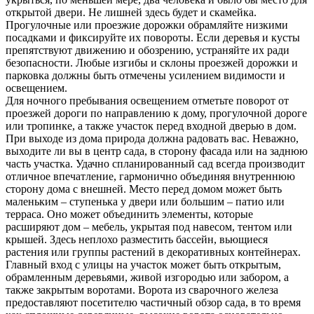
открытой двери. Не лишней здесь будет и скамейка.
Прогулочные или проезжие дорожки обрамляйте низкими
посадками и фиксируйте их повороты. Если деревья и кусты
препятствуют движению и обозрению, устраняйте их ради
безопасности. Любые изгибы и склоны проезжей дорожки и
парковка должны быть отмечены усилением видимости и
освещением.
Для ночного пребывания освещением отметьте поворот от
проезжей дороги по направлению к дому, прогулочной дороге
или тропинке, а также участок перед входной дверью в дом.
При выходе из дома природа должна радовать вас. Неважно,
выходите ли вы в центр сада, в сторону фасада или на заднюю
часть участка. Удачно спланированный сад всегда производит
отличное впечатление, гармонично объединяя внутреннюю
сторону дома с внешней. Место перед домом может быть
маленьким – ступенька у двери или большим – патио или
терраса. Оно может объединить элементы, которые
расширяют дом – мебель, укрытая под навесом, тентом или
крышей. Здесь неплохо разместить бассейн, вьющиеся
растения или группы растений в декоративных контейнерах.
Главный вход с улицы на участок может быть открытым,
обрамленным деревьями, живой изгородью или забором, а
также закрытым воротами. Ворота из сварочного железа
предоставляют посетителю частичный обзор сада, в то время