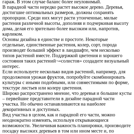
гараж. В этом случае баланс более неуловимый.
В парадной части нередко растет высокое дерево. Деревья,
достигшие оптимальных размеров, должны сохранять
пропорции. Среди них могут расти утонченные, милые
растения различной высоты, дополняя и подчеркивая высоту
дома, делая его зрительно более высоким или, напротив,
карликом.
Основы дизайна в единстве и простоте. Некоторые
отдельные, единственные растения, колер, сорт, порода
производят больший эффект в ландшафте, чем несколько
типов растений вместе. Поддержкой цветения и хорошего
состояния таких растений¬«солистов» создадите визуальный
интерес.
Если используете несколько видов растений, например, для
продолжения урожая фруктов, попробуйте скомбинировать
культуры с иными подобными, или совместимыми по форме,
текстуре листьев или колеру цветения.
Широко распространено мнение, что деревья и большие кусты
– первейшие представители в дизайне парадной части
участка. Но обычно останавливаются на наиболее
декоративных и доступных.
Вид участка в целом, как и парадной его части, можно
неоднократно изменять, используя открывающиеся
возможности. Увеличивая важность планировки, производите
посадку высоких деревьев в том или ином месте и, по