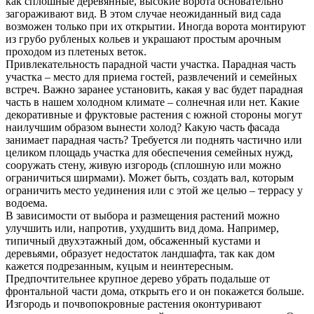
как сплошные деревянные, высокие ворота основательно
загораживают вид. В этом случае неожиданный вид сада
возможен только при их открытии. Иногда ворота монтируют
из грубо рубленых кольев и украшают простым арочным
проходом из плетеных веток.
Привлекательность парадной части участка. Парадная часть
участка – место для приема гостей, развлечений и семейных
встреч. Важно заранее установить, какая у вас будет парадная
часть в нашем холодном климате – солнечная или нет. Какие
декоративные и фруктовые растения с южной стороны могут
наилучшим образом вынести холод? Какую часть фасада
занимает парадная часть? Требуется ли поднять частично или
целиком площадь участка для обеспечения семейных нужд,
сооружать стену, живую изгородь (сплошную или можно
ограничиться ширмами). Может быть, создать вал, которым
ограничить место уединения или с этой же целью – террасу у
водоема.
В зависимости от выбора и размещения растений можно
улучшить или, напротив, ухудшить вид дома. Например,
типичный двухэтажный дом, обсаженный кустами и
деревьями, образует недостаток ландшафта, так как дом
кажется подрезанным, куцым и неинтересным.
Предпочтительнее крупное дерево убрать подальше от
фронтальной части дома, открыть его и он покажется больше.
Изгородь и почвопокровные растения оконтуривают