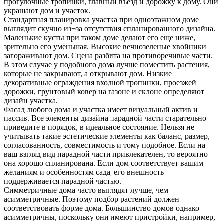
прогулочные тропинки, главный въезд и дорожку к дому. Они
украшают дом и участок.
Стандартная планировка участка при одноэтажном доме
выглядит скучно из¬за отсутствия спланированного дизайна.
Маленькие кусты при таком доме делают его еще ниже,
зрительно его уменьшая. Высокие вечнозеленые хвойники
загораживают дом. Сцена разбита на противоречивые части.
В этом случае у подобного дома лучше поместить растения,
которые не закрывают, а открывают дом. Низкие
декоративные ограждения входной тропинки, проезжей
дорожки, грунтовый ковер на газоне и склоне определяют
дизайн участка.
Фасад любого дома и участка имеет визуальный актив и
пассив. Все элементы дизайна парадной части старательно
приведите в порядок, в идеальное состояние. Нельзя не
учитывать такие эстетические элементы как баланс, размер,
согласованность, совместимость и тому подобное. Если на
ваш взгляд вид парадной части привлекателен, то вероятно
она хорошо спланирована. Если дом соответствует вашим
желаниям и особенностям сада, его внешность
поддерживается парадной частью.
Симметричные дома часто выглядят лучше, чем
асимметричные. Поэтому подбор растений должен
соответствовать форме дома. Большинство домов однако
асимметричны, поскольку они имеют пристройки, например,