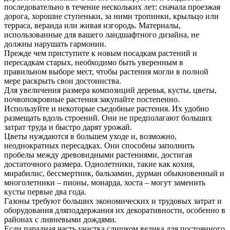
последовательно в течение нескольких лет: сначала проезжая
дорога, хорошие ступеньки, за ними тропинки, крыльцо или
терраса, веранда или живая изгородь. Материалы,
использованные для вашего ландшафтного дизайна, не
должны нарушать гармонии.
Прежде чем приступите к новым посадкам растений и
пересадкам старых, необходимо быть уверенным в
правильном выборе мест, чтобы растения могли в полной
мере раскрыть свои достоинства.
Для увеличения размера композиций деревья, кусты, цветы,
почвопокровные растения закупайте постепенно.
Используйте и некоторые съедобные растения. Их удобно
размещать вдоль строений. Они не предполагают больших
затрат труда и быстро дарят урожай.
Цветы нуждаются в большем уходе и, возможно,
неоднократных пересадках. Они способны заполнить
пробелы между древовидными растениями, достигая
достаточного размера. Однолетники, такие как кохия,
мирабилис, бессмертник, бальзамин, дурман обыкновенный и
многолетники – пионы, монарда, хоста – могут заменить
кусты первые два года.
Газоны требуют больших экономических и трудовых затрат и
оборудования дляподдержания их декоративности, особенно в
районах с ливневыми дождями.
Если парадная часть участка слишком велика для постоянного