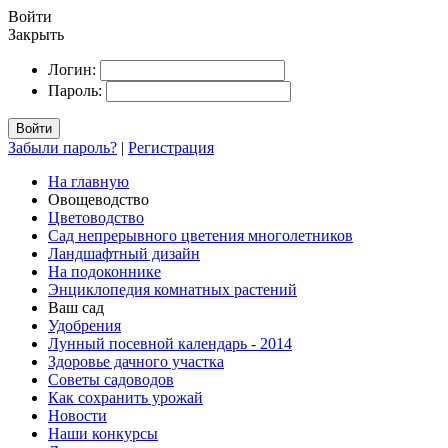
Войти
Закрыть
Логин:
Пароль:
Войти
Забыли пароль?
|
Регистрация
На главную
Овощеводство
Цветоводство
Сад непрерывного цветения многолетников
Ландшафтный дизайн
На подоконнике
Энциклопедия комнатных растений
Ваш сад
Удобрения
Лунный посевной календарь - 2014
Здоровье дачного участка
Советы садоводов
Как сохранить урожай
Новости
Наши конкурсы