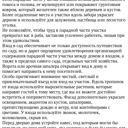
покоса и полива, ее мульчируют или покрывают грунтовым
ковром, который желателен также вблизи деревьев и кустов.
Более отдаленные места и участки вдоль забора украсьте
дерном и используйте для залужения, пастбища или лесистого
уголка.
Не позволяйте, чтобы труд в парадной части участка
превратил вас в раба, заставляя усиленно работать, лишая при
этом удовольствия.
Вход в сад обеспечивает не только доступность путешествия
по саду, но и дарит ощущение удовлетворения организацией
содержания парадной части участка между домом и входом, а
также в пределах самого сада, отдельных частей хозяйства.
Ворота или арочная шпалера открывает вид к дому и
помогает направить к нему посетителей.
Особо притягивает внимание чистый, светлый и
привлекательный въезд или вход на участок. Вдоль тропинок
от входа используйте выразительные растения, которые
направят гостей к тому месту, где вы их можете достойно
встретить и поприветствовать. Фасад дополнительно украсьте
освещением, акцентом из кустов, шпалерами,
препятствующими дождю и ветру, или контейнерами с
цветами. У входа используйте звонок, молоточек,
колокольчик, скрыв их.
Перед дверью дома устройте навес, под которым могли бы
укрыться, по меньшей мере, два человека и было бы место для