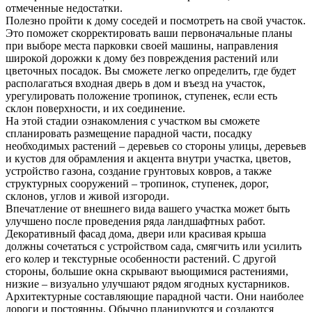
отмеченные недостатки.
Полезно пройти к дому соседей и посмотреть на свой участок.
Это поможет скорректировать ваши первоначальные планы
при выборе места парковки своей машины, направления
широкой дорожки к дому без повреждения растений или
цветочных посадок. Вы сможете легко определить, где будет
располагаться входная дверь в дом и въезд на участок,
урегулировать положение тропинок, ступенек, если есть
склон поверхности, и их соединение.
На этой стадии ознакомления с участком вы сможете
спланировать размещение парадной части, посадку
необходимых растений – деревьев со стороны улицы, деревьев
и кустов для обрамления и акцента внутри участка, цветов,
устройство газона, создание грунтовых ковров, а также
структурных сооружений – тропинок, ступенек, дорог,
склонов, углов и живой изгороди.
Впечатление от внешнего вида вашего участка может быть
улучшено после проведения ряда ландшафтных работ.
Декоративный фасад дома, двери или красивая крыша
должны сочетаться с устройством сада, смягчить или усилить
его колер и текстурные особенности растений. С другой
стороны, большие окна скрывают вьющимися растениями,
низкие – визуально улучшают рядом ягодных кустарников.
Архитектурные составляющие парадной части. Они наиболее
дороги и постоянны. Обычно планируются и создаются