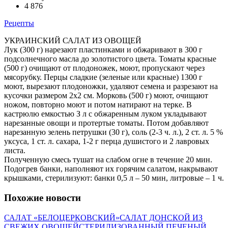
4 876
Рецепты
УКРАИНСКИЙ САЛАТ ИЗ ОВОЩЕЙ
Лук (300 г) нарезают пластинками и обжаривают в 300 г
подсолнечного масла до золотистого цвета. Томаты красные
(500 г) очищают от плодоножек, моют, пропускают через
мясорубку. Перцы сладкие (зеленые или красные) 1300 г
моют, вырезают плодоножки, удаляют семена и разрезают на
кусочки размером 2x2 см. Морковь (500 г) моют, очищают
ножом, повторно моют и потом натирают на терке. В
кастрюлю емкостью З л с обжаренным луком укладывают
нарезанные овощи и протертые томаты. Потом добавляют
нарезанную зелень петрушки (30 г), соль (2-3 ч. л.), 2 ст. л. 5 %
уксуса, 1 ст. л. сахара, 1-2 г перца душистого и 2 лавровых
листа.
Полученную смесь тушат на слабом огне в течение 20 мин.
Подогрев банки, наполняют их горячим салатом, накрывают
крышками, стерилизуют: банки 0,5 л – 50 мин, литровые – 1 ч.
Похожие новости
САЛАТ «БЕЛОЦЕРКОВСКИЙ»
САЛАТ ДОНСКОЙ ИЗ
СВЕЖИХ ОВОЩЕЙ
СТЕРИЛИЗОВАННЫЙ ПЕЧЕНЫЙ