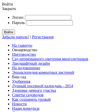
Войти
Закрыть
Логин:
Пароль:
Войти
Забыли пароль?
|
Регистрация
На главную
Овощеводство
Цветоводство
Сад непрерывного цветения многолетников
Ландшафтный дизайн
На подоконнике
Энциклопедия комнатных растений
Ваш сад
Удобрения
Лунный посевной календарь - 2014
Здоровье дачного участка
Советы садоводов
Как сохранить урожай
Новости
Наши конкурсы