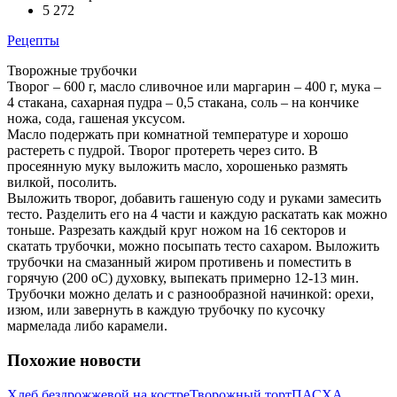
5 272
Рецепты
Творожные трубочки
Творог – 600 г, масло сливочное или маргарин – 400 г, мука –
4 стакана, сахарная пудра – 0,5 стакана, соль – на кончике
ножа, сода, гашеная уксусом.
Масло подержать при комнатной температуре и хорошо
растереть с пудрой. Творог протереть через сито. В
просеянную муку выложить масло, хорошенько размять
вилкой, посолить.
Выложить творог, добавить гашеную соду и руками замесить
тесто. Разделить его на 4 части и каждую раскатать как можно
тоньше. Разрезать каждый круг ножом на 16 секторов и
скатать трубочки, можно посыпать тесто сахаром. Выложить
трубочки на смазанный жиром противень и поместить в
горячую (200 оС) духовку, выпекать примерно 12-13 мин.
Трубочки можно делать и с разнообразной начинкой: орехи,
изюм, или завернуть в каждую трубочку по кусочку
мармелада либо карамели.
Похожие новости
Хлеб бездрожжевой на костре
Творожный торт
ПАСХА