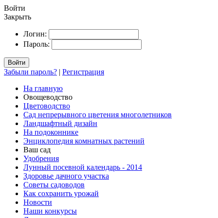
Войти
Закрыть
Логин:
Пароль:
Войти
Забыли пароль?
|
Регистрация
На главную
Овощеводство
Цветоводство
Сад непрерывного цветения многолетников
Ландшафтный дизайн
На подоконнике
Энциклопедия комнатных растений
Ваш сад
Удобрения
Лунный посевной календарь - 2014
Здоровье дачного участка
Советы садоводов
Как сохранить урожай
Новости
Наши конкурсы