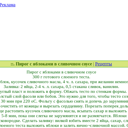
Реклама
::. Пирог с яблоками в сливочном соусе
|
Рецепты
Пирог с яблоками в сливочном соусе
300 г готового слоеного теста.
блок, кусочек сливочного масла, 4 ч. л. сахара, при желании немно
Заливка: 2 яйца, 2-4 ч. л. сахара, 0,5 стакана сливок, ванилин.
руглый пласт и положить в форму. Обжать тесто по стенкам формы.
олстый слой фасоли или бобов. Это нужно для того, чтобы тесто с
 30 мин при 220 оС. Фольгу с фасолью снять и допечь до зарумяни
, очистить от кожицы и вырезать сердцевину. Порезать поперек дол
де растопить кусочек сливочного масла, всыпать сахар и выложить 
5-8 мин, пока они слегка не зарумянятся и не размягчатся. Яблоки
ковородке. Сделать заливку: вилкой взбить вместе 2 яйца, сахар, сл
оеного теста выложить яблоки и залить яично¬сливочной массой.