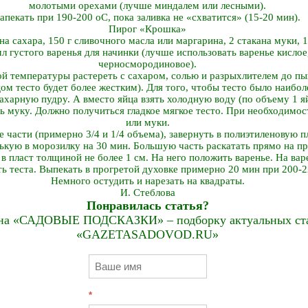
молотыми орехами (лучше миндалем или лесными).
апекать при 190-200 оС, пока заливка не «схватится» (15-20 мин).
Пирог «Крошка»
ана сахара, 150 г сливочного масла или маргарина, 2 стакана муки, 1
л густого варенья для начинки (лучше использовать варенье кислое
черносмородиновое).
й температуры растереть с сахаром, солью и разрыхлителем до п
йцом тесто будет более жестким). Для того, чтобы тесто было наиб
 сахарную пудру. А вместо яйца взять холодную воду (по объему 1 
вить муку. Должно получиться гладкое мягкое тесто. При необходимо
или муки.
е части (примерно 3/4 и 1/4 объема), завернуть в полиэтиленовую
нькую в морозилку на 30 мин. Большую часть раскатать прямо на пр
 в пласт толщиной не более 1 см. На него положить варенье. На ва
ь теста. Выпекать в прогретой духовке примерно 20 мин при 200-2
Немного остудить и нарезать на квадраты.
И. Стеблова
Понравилась статья?
на «САДОВЫЕ ПОДСКАЗКИ» – подборку актуальных стат
«GAZETASADOVOD.RU»
*