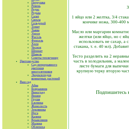
Петрушка
Ревень
З
Редис
Редька
Салат
1 яйцо или 2 желтка, 3/4 стак
Свекла
кончике ножа, 300-400 м
Сельдерей
Томат
Тыква
Масло или маргарин комнатно
Укроп
желтки (или яйцо, но с я
Фасоль
Фенхель
использовать не сахар, а
Хрен
стакана, т. е. 40 мл). Доба
Чеснок
Шпинат
Шавель
Тесто разделить на 2 неравны
Советы тепличнику
часть в холодильник, а мале
Цветоводство
Сад непрерывного
листе бумаги для выпечки
цветения
крупную терку вторую част
многолетников
Энциклопедия
комнатных растений
Ваш сад
Айва
Боярышник
Подпишитесь 
Виноград
Вишня
Груша
Ежевика
Жимолость
Земляника
Ирга
Калина
Крыжовник
Малина
Облепиха