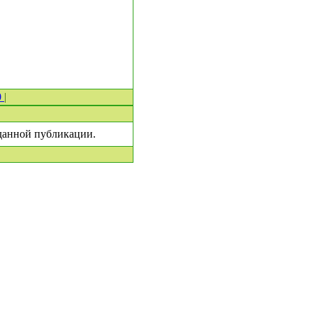
0
|
 данной публикации.