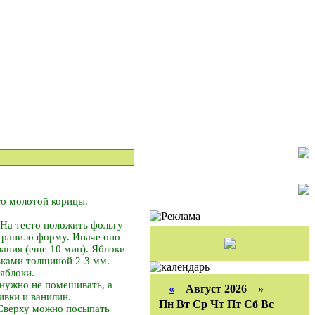
го молотой корицы.
 На тесто положить фольгу
охранило форму. Иначе оно
вания (еще 10 мин). Яблоки
ьками толщиной 2-3 мм.
яблоки.
 нужно не помешивать, а
«
Август 2026 »
ивки и ванилин.
Пн
Вт
Ср
Чт
Пт
Сб
Вс
 Сверху можно посыпать