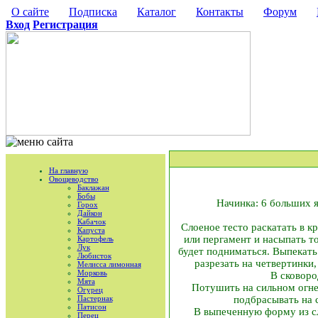
О сайте
Подписка
Каталог
Контакты
Форум
Вход
Регистрация
На главную
Овощеводство
Баклажан
Бобы
Начинка: 6 больших я
Горох
Дайкон
Кабачок
Слоеное тесто раскатать в к
Капуста
или пергамент и насыпать т
Картофель
Лук
будет подниматься. Выпекать
Любисток
разрезать на четвертинки
Мелисса лимонная
Морковь
В сковоро
Мята
Потушить на сильном огне 
Огурец
Пастернак
подбрасывать на с
Патисон
В выпеченную форму из сл
Перец