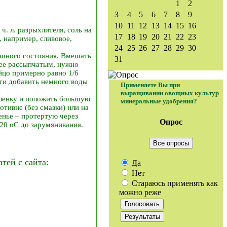
1
2
3
4
5
6
7
8
9
10
11
12
13
14
15
16
 ч. л. разрыхлителя, соль на
17
18
19
20
21
22
23
, например, сливовое,
24
25
26
27
28
29
30
ышного состояния. Вмешать
31
олее рассыпчатым, нужно
яйцо примерно равно 1/6
сти добавить немного воды
Применяете Вы при
выращивании овощных культур
 пленку и положить большую
минеральные удобрения?
отивне (без смазки) или на
ренье – протертую через
Опрос
20 оC до зарумянивания.
Все опросы
ей с сайта:
Да
Нет
Стараюсь применять как
можно реже