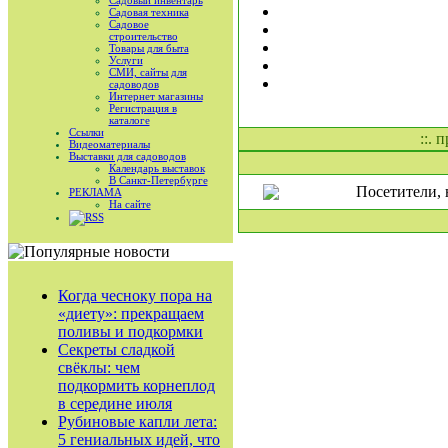
Садовый инвентарь
Садовая техника
Садовое
строительство
Товары для быта
Услуги
СМИ, сайты для
садоводов
Интернет магазины
Регистрация в
каталоге
Ссылки
::. 
Видеоматериалы
Выставки для садоводов
Календарь выставок
В Санкт-Петербурге
Посетители, 
РЕКЛАМА
На сайте
RSS
Когда чесноку пора на
«диету»: прекращаем
поливы и подкормки
Секреты сладкой
свёклы: чем
подкормить корнеплод
в середине июля
Рубиновые капли лета:
5 гениальных идей, что