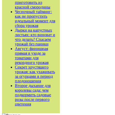
приготовить из
красной смородины
Чесночный тайминг:
как не пропустить
идеальный момент для
сбора урожая
Дырки на капустных
листьях: кто виноват и
что делать? Спасаем
урожай без паники
Август: финишная
прямая в уходе за
томатами для
рекордного урожая
Секрет хрустящего
урожая: как ухаживать
за огурцами в период
плодоношения
Второе дыхание для
королевы сада: чем
подкормить садовые
розы после первого
цветения