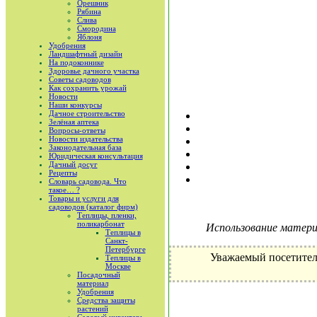
Орешник
Рябина
Слива
Смородина
Яблоня
Удобрения
Ландшафтный дизайн
На подоконнике
Здоровье дачного участка
Советы садоводов
Как сохранить урожай
Новости
Наши конкурсы
Дачное строительство
Зелёная аптека
Вопросы-ответы
Новости издательства
Законодательная база
Юридическая консультация
Дачный досуг
Рецепты
Словарь садовода. Что
такое… ?
Товары и услуги для
садоводов (каталог фирм)
Теплицы, пленки,
поликарбонат
Использование материа
Теплицы в
Санкт-
Петербурге
Уважаемый посетител
Теплицы в
Москве
Посадочный
материал
Удобрения
Средства защиты
растений