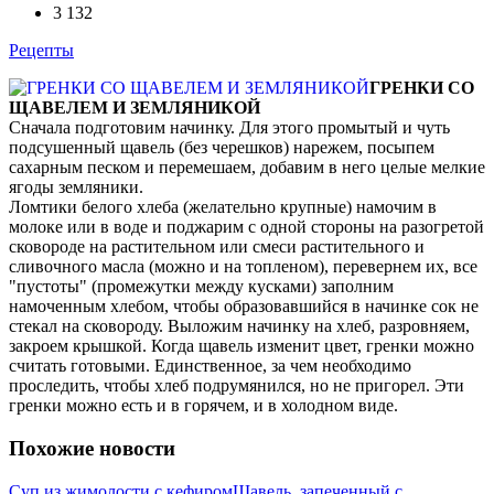
3 132
Рецепты
ГРЕНКИ СО
ЩАВЕЛЕМ И ЗЕМЛЯНИКОЙ
Сначала подготовим начинку. Для этого промытый и чуть
подсушенный щавель (без черешков) нарежем, посыпем
сахарным песком и перемешаем, добавим в него целые мелкие
ягоды земляники.
Ломтики белого хлеба (желательно крупные) намочим в
молоке или в воде и поджарим с одной стороны на разогретой
сковороде на растительном или смеси растительного и
сливочного масла (можно и на топленом), перевернем их, все
"пустоты" (промежутки между кусками) заполним
намоченным хлебом, чтобы образовавшийся в начинке сок не
стекал на сковороду. Выложим начинку на хлеб, разровняем,
закроем крышкой. Когда щавель изменит цвет, гренки можно
считать готовыми. Единственное, за чем необходимо
проследить, чтобы хлеб подрумянился, но не пригорел. Эти
гренки можно есть и в горячем, и в холодном виде.
Похожие новости
Суп из жимолости с кефиром
Щавель, запеченный с