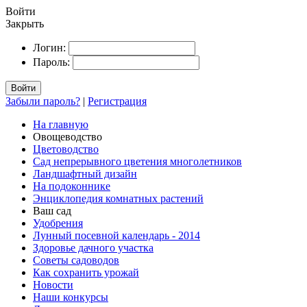
Войти
Закрыть
Логин:
Пароль:
Войти
Забыли пароль?
|
Регистрация
На главную
Овощеводство
Цветоводство
Сад непрерывного цветения многолетников
Ландшафтный дизайн
На подоконнике
Энциклопедия комнатных растений
Ваш сад
Удобрения
Лунный посевной календарь - 2014
Здоровье дачного участка
Советы садоводов
Как сохранить урожай
Новости
Наши конкурсы