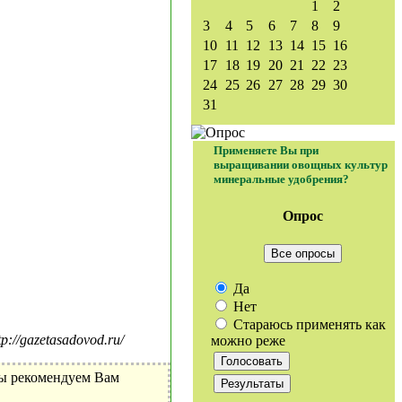
1
2
3
4
5
6
7
8
9
10
11
12
13
14
15
16
17
18
19
20
21
22
23
24
25
26
27
28
29
30
31
Применяете Вы при
выращивании овощных культур
минеральные удобрения?
Опрос
Все опросы
Да
Нет
Стараюсь применять как
//gazetasadovod.ru/
можно реже
Мы рекомендуем Вам