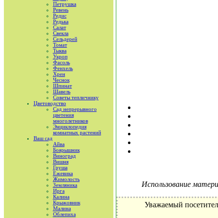
Петрушка
Ревень
Редис
Редька
Салат
Свекла
Сельдерей
Томат
Тыква
Укроп
Фасоль
Фенхель
Хрен
Чеснок
Шпинат
Шавель
Советы тепличнику
Цветоводство
Сад непрерывного
цветения
многолетников
Энциклопедия
комнатных растений
Ваш сад
Айва
Боярышник
Виноград
Вишня
Груша
Ежевика
Жимолость
Использование материа
Земляника
Ирга
Калина
Крыжовник
Уважаемый посетител
Малина
Облепиха