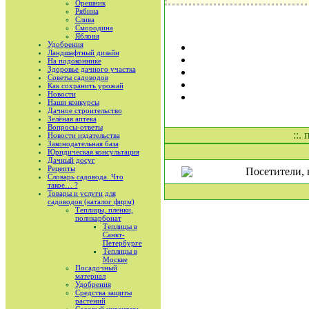
Орешник
Рябина
Слива
Смородина
Яблоня
Удобрения
Ландшафтный дизайн
На подоконнике
Здоровье дачного участка
Советы садоводов
Как сохранить урожай
Новости
Наши конкурсы
Дачное строительство
Зелёная аптека
Вопросы-ответы
::.
Новости издательства
Законодательная база
Юридическая консультация
Дачный досуг
Рецепты
Посетители, 
Словарь садовода. Что
такое… ?
Товары и услуги для
садоводов (каталог фирм)
Теплицы, пленки,
поликарбонат
Теплицы в
Санкт-
Петербурге
Теплицы в
Москве
Посадочный
материал
Удобрения
Средства защиты
растений