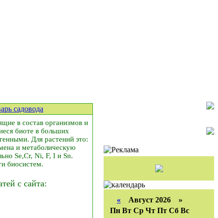
арь садовода
ящие в состав организмов и
иеся биоте в больших
огенными. Для растений это:
бмена и метаболическую
 Se,Cr, Ni, F, I и Sn.
ти биосистем.
ей с сайта:
«
Август 2026 »
Пн
Вт
Ср
Чт
Пт
Сб
Вс