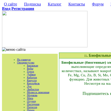
О сайте
Подписка
Каталог
Контакты
Форум
Вход
Регистрация
::. Биофильны
На главную
Биофильные (биогенные) э
Овощеводство
Баклажан
выполняющие определен
Бобы
количествах, называют макроб
Горох
Дайкон
Fe, Mg, Cu, Zn, B, Si, Mo
Кабачок
функцию. Для животных тр
Капуста
Несмотря на мал
Картофель
Лук
Любисток
Мелисса лимонная
Подпишитесь 
Морковь
Мята
Огурец
Пастернак
Патисон
Перец