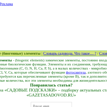
Реклама
е (биогенные) элементы
|
Словарь садовода. Что такое… ?
/
Слов
лементы
- (biogenic elements) химические элементы, постоянно вход
ные биологические функции. Элементы и их соединения, требующ
иогенными (С, О, N, H, Ca, P, S), а в малых количествах - микроби
, Cl, V, Ca, которые обеспечивают функции
фотосинтеза
, азотного о
ебуются как перечисленные элементы (кроме B), так и дополнительно
ые количества, все эти элементы необходимы для жизнедеятельнос
Понравилась статья?
на «САДОВЫЕ ПОДСКАЗКИ» – подборку актуальных стат
«GAZETASADOVOD.RU»