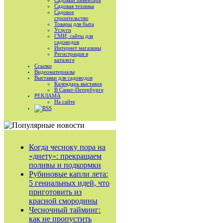
Садовый инвентарь
Садовая техника
Садовое
строительство
Товары для быта
Услуги
СМИ, сайты для
садоводов
Интернет магазины
Регистрация в
каталоге
Ссылки
Видеоматериалы
Выставки для садоводов
Календарь выставок
В Санкт-Петербурге
РЕКЛАМА
На сайте
RSS
Когда чесноку пора на
«диету»: прекращаем
поливы и подкормки
Рубиновые капли лета:
5 гениальных идей, что
приготовить из
красной смородины
Чесночный тайминг:
как не пропустить