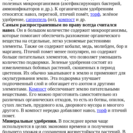
полезных микроорганизмов (азотфиксирующих бактерий,
аммонификаторов и др.). К органическим удобрениям
относятся: навоз, перегной, птичий помёт,
торф
, зелёное
удобрение,
сапропель
(ил),
компост
и др.
Самым распространенным по праву всегда считался
навоз
. Он в большом количестве содержит микроорганизмы,
которые помогают обеспечить разложение органического
вещества на отдельные, легко усвояемые растениями
элементы. Также он содержит кобальт, медь, молибден, бор и
марганец. Птичий помет менее популярен, но содержит
больше питательных элементов, что позволяет уменьшить
количество подкормки. Зеленые удобрения состоят из
измельченных бобовых растений, скошенных в период
цветения. Их обычно закапывают в землю и применяют для
окультуривания земли. Эта подкормка улучшает
подпочвенный слой и обогащает его азотом и другими
элементами.
Компост
обеспечивает землю питательными
веществами. Его можно приготовить самостоятельно из
различных органических отходов, то есть из ботвы, опилок,
сухих листьев, прудового ила, дворового мусора и многого
другого. В компост нередко добавляют навоз,
торф
и птичий
помет.
Минеральные удобрения.
В последнее время чаще
используются в целях экономии времени и получения
большего урожая и сохранения жизнестойкости растений. В