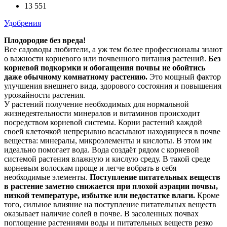
13 551
Удобрения
Плодородие без вреда!
Все садоводы любители, а уж тем более профессионалы знают
о важности корневого или почвенного питания растений.
Без
корневой подкормки и обогащения почвы не обойтись
даже обычному комнатному растению.
Это мощный фактор
улучшения внешнего вида, здорового состояния и повышения
урожайности растения.
У растений получение необходимых для нормальной
жизнедеятельности минералов и витаминов происходит
посредством корневой системы. Корни растений каждой
своей клеточкой непрерывно всасывают находящиеся в почве
вещества: минералы, микроэлементы и кислоты. В этом им
идеально помогает вода. Вода создаёт рядом с корневой
системой растения влажную и кислую среду. В такой среде
корневым волоскам проще и легче вобрать в себя
необходимые элементы.
Поступление питательных веществ
в растение заметно снижается при плохой аэрации почвы,
низкой температуре, избытке или недостатке влаги.
Кроме
того, сильное влияние на поступление питательных веществ
оказывает наличие солей в почве. В засоленных почвах
поглощение растениями воды и питательных веществ резко