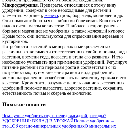
Микроудобрения.
Препараты, относящиеся к этому виду
удобрений, содержат в себе необходимые для растений
элементы: марганец,
железо
, цинк, бор, медь, молибден и др.
Они помогают бороться с грибными болезнями. Вносить их
надо в очень малом количестве. Наиболее распространены
борные и марганцевые удобрения, а также железный купорос.
Кроме того, они используются для опрыскивания деревьев и
кустарников.
Потребности растений в минералах и микроэлементах
различны в зависимости от естественных свойств почвы, вида
растения, времени года, возраста и этапа его развития. И это
необходимо учитывать при применении удобрений. Регулируя
питание растений по периодам роста в соответствии с их
потребностью, путем внесения разного вида удобрений,
можно направленно воздействовать на величину урожая и его
качество. Кроме того , разумное использование качественных
удобрений поможет вырастить здоровое растение, сохранить
естественность почвы и сберечь её экологию.
Похожие новости
Чем лучше удобрить грунт перед высадкой рассады?
УДОБРЕНИЯ: ВКЛАД В УРОЖАЙ
Полное удобрение –
это...
Об органо-минеральных удобрениях
О минеральных