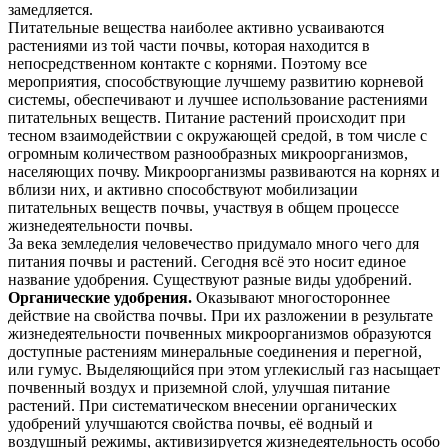
замедляется.
Питательные вещества наиболее активно усваиваются
растениями из той части почвы, которая находится в
непосредственном контакте с корнями. Поэтому все
мероприятия, способствующие лучшему развитию корневой
системы, обеспечивают и лучшее использование растениями
питательных веществ. Питание растений происходит при
тесном взаимодействии с окружающей средой, в том числе с
огромным количеством разнообразных микроорганизмов,
населяющих почву. Микроорганизмы развиваются на корнях и
вблизи них, и активно способствуют мобилизации
питательных веществ почвы, участвуя в общем процессе
жизнедеятельности почвы.
За века земледелия человечество придумало много чего для
питания почвы и растений. Сегодня всё это носит единое
название удобрения. Существуют разные виды удобрений.
Органические удобрения.
Оказывают многостороннее
действие на свойства почвы. При их разложении в результате
жизнедеятельности почвенных микроорганизмов образуются
доступные растениям минеральные соединения и перегной,
или гумус. Выделяющийся при этом углекислый газ насыщает
почвенный воздух и приземной слой, улучшая питание
растений. При систематическом внесении органических
удобрений улучшаются свойства почвы, её водный и
воздушный режимы, активизируется жизнедеятельность особо