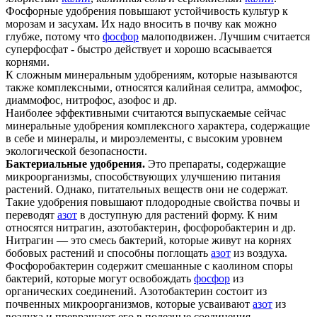
Фосфорные удобрения повышают устойчивость культур к
морозам и засухам. Их надо вносить в почву как можно
глубже, потому что
фосфор
малоподвижен. Лучшим считается
суперфосфат - быстро действует и хорошо всасывается
корнями.
К сложным минеральным удобрениям, которые называются
также комплексными, относятся калийная селитра, аммофос,
диаммофос, нитрофос, азофос и др.
Наиболее эффективными считаются выпускаемые сейчас
минеральные удобрения комплексного характера, содержащие
в себе и минералы, и мироэлементы, с высоким уровнем
экологической безопасности.
Бактериальные удобрения.
Это препараты, содержащие
микроорганизмы, способствующих улучшению питания
растений. Однако, питательных веществ они не содержат.
Такие удобрения повышают плодородные свойства почвы и
переводят
азот
в доступную для растений форму. К ним
относятся нитрагин, азотобактерин, фосфоробактерин и др.
Нитрагин — это смесь бактерий, которые живут на корнях
бобовых растений и способны поглощать
азот
из воздуха.
Фосфоробактерин содержит смешанные с каолином споры
бактерий, которые могут освобождать
фосфор
из
органических соединений. Азотобактерин состоит из
почвенных микроорганизмов, которые усваивают
азот
из
воздуха и превращают его в полезные соединения.