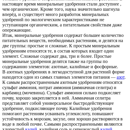
настоящее время минеральные удобрения стали доступнее ,
чем органические. Кроме того, наука значительно шагнула
вперёд, и существует много разработок минеральных
удобрений по экологическим характеристиками не
уступающим органическим, а питательным свойствам даже
опережающие.
Итак, минеральные удобрения содержат большее количество
питательных веществ, необходимых растениям, и делятся на
две группы: простые и сложные. К простым минеральным
удобрениям относятся те, в состав которых входит один
элемент. Сложные содержат два, три и более. Простые
минеральные удобрения делятся также на группы по
содержанию элементов: азотные, калийные и фосфорные.
В азотных удобрениях в легкодоступной для растений форме
находится один из самых главных элементов питания —
азот
.
К самым распространенным азотным удобрениям относятся
сульфат аммония, нитрат аммония (аммиачная селитра) и
карбамид (мочевина). Сульфат аммония сильно подкисляет
почву, хорошо закрепляется в ней. Аммиачная селитра
представляет собой универсальное быстродействующее
удобрение, подкисляющее почву. Калийные удобрения
помогают растениям усваивать углекислоту, повышают
устойчивость к морозам, засухе, они хорошо растворяются в
воде в любой почве. Самыми распространенными являются
хлористый
калий
, калийная соль и сернокислый
калий
.