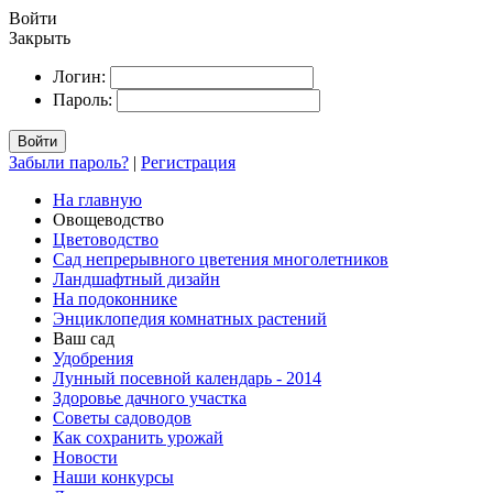
Войти
Закрыть
Логин:
Пароль:
Войти
Забыли пароль?
|
Регистрация
На главную
Овощеводство
Цветоводство
Сад непрерывного цветения многолетников
Ландшафтный дизайн
На подоконнике
Энциклопедия комнатных растений
Ваш сад
Удобрения
Лунный посевной календарь - 2014
Здоровье дачного участка
Советы садоводов
Как сохранить урожай
Новости
Наши конкурсы