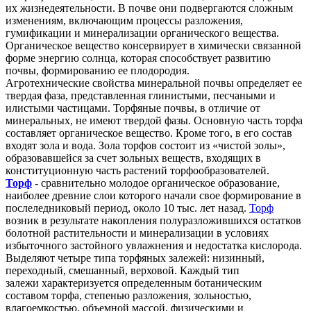
их жизнедеятельности. В почве они подвергаются сложным
изменениям, включающим процессы разложения,
гумификации и минерализации органического вещества.
Органическое вещество консервирует в химически связанной
форме энергию солнца, которая способствует развитию
почвы, формированию ее плодородия.
Агротехнические свойства минеральной почвы определяет ее
твердая фаза, представленная глинистыми, песчаными и
илистыми частицами. Торфяные почвы, в отличие от
минеральных, не имеют твердой фазы. Основную часть торфа
составляет органическое вещество. Кроме того, в его состав
входят зола и вода. Зола торфов состоит из «чистой золы»,
образовавшейся за счет зольных веществ, входящих в
конституционную часть растений торфообразователей.
Торф
- сравнительно молодое органическое образование,
наиболее древние слои которого начали свое формирование в
послеледниковый период, около 10 тыс. лет назад.
Торф
возник в результате накопления полуразложившихся остатков
болотной растительности и минерализации в условиях
избыточного застойного увлажнения и недостатка кислорода.
Выделяют четыре типа торфяных залежей: низинный,
переходный, смешанный, верховой. Каждый тип
залежи характеризуется определенным ботаническим
составом торфа, степенью разложения, зольностью,
влагоемкостью, объемной массой, физическими и