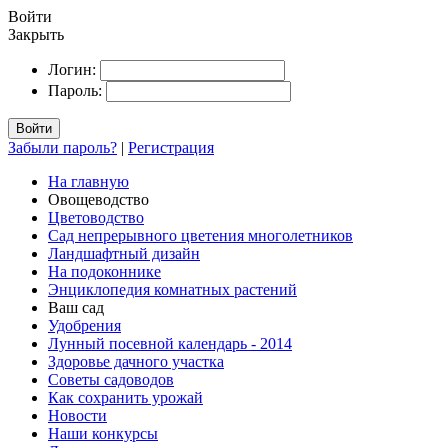
Войти
Закрыть
Логин:
Пароль:
Войти
Забыли пароль?
|
Регистрация
На главную
Овощеводство
Цветоводство
Сад непрерывного цветения многолетников
Ландшафтный дизайн
На подоконнике
Энциклопедия комнатных растений
Ваш сад
Удобрения
Лунный посевной календарь - 2014
Здоровье дачного участка
Советы садоводов
Как сохранить урожай
Новости
Наши конкурсы