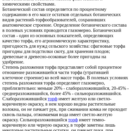
химическими свойствами.
Ботанический состав определяется по процентному
содержанию в его массе остатков отдельных ботанических
видов растений-торфообразователей, сохранивших
анатомическое строение. Определение ботанического состава
в полевых условиях проводится глазомерно. Ботанический
состав - один из основных показателей, определяющих
качество торфа, его агрономическую характеристику,
пригодность для нужд сельского хозяйства: сфагновые торфа
пригодны для подстилки скоту, для хранения плодов;
древесные и древесно-осоковые более пригодны на
удобрение.
Степень разложения торфа представляет собой процентное
отношение разложившейся части торфа (утратившей
клеточное строение) ко всей массе торфа. В полевых условиях
степень разложения торфа определяют глазомерно,
приблизительно: меньше 20% - слаборазложившийся, 20-45% -
среднеразложившийся, более 45% - сильноразложившийся.
Слаборазложившийся
торф
имеет желтую или светло-
коричневую окраску, в нем хорошо видны растительные
волокна, он не пачкает рук, при сжимании комка не проходит
сквозь пальцы, отжимаемая вода имеет светло-желтую
окраску. Сильноразложившийся
торф
имеет темно-
коричневую или черную окраску, в торфе заметны лишь
некоторые растительные остатки, он пачкает руки, при