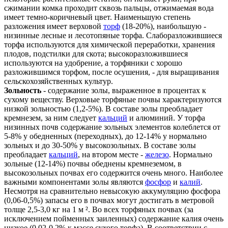
сжимании комка проходит сквозь пальцы, отжимаемая вода
имеет темно-коричневый цвет. Наименьшую степень
разложения имеет верховой
торф
(18-20%), наибольшую -
низинные лесные и лесотопяные торфа. Слаборазложившиеся
торфа используются для химической переработки, хранения
плодов, подстилки для скота; высокоразложившиеся
используются на удобрение, а торфяники с хорошо
разложившимся торфом, после осушения, - для выращивания
сельскохозяйственных культур.
Зольность
- содержание золы, выраженное в процентах к
сухому веществу. Верховые торфяные почвы характеризуются
низкой зольностью (1,2-5%). В составе золы преобладает
кремнезем, за ним следует
кальций
и алюминий. У торфа
низинных почв содержание зольных элементов колеблется от
5-8% у обедненных (переходных), до 12-14% у нормально
зольных и до 30-50% у высокозольных. В составе золы
преобладает
кальций
, на втором месте -
железо
. Нормально
зольные (12-14%) почвы обеднены кремнеземом, в
высокозольных почвах его содержится очень много. Наиболее
важными компонентами золы являются
фосфор
и
калий
.
Несмотря на сравнительно невысокую аккумуляцию фосфора
(0,06-0,5%) запасы его в почвах могут достигать в метровой
толще 2,5-3,0 кг на 1 м ². Во всех торфяных почвах (за
исключением пойменных заиленных) содержание калия очень
низкое (0,02-0,2% к массе сухого торфа). В соответствии с