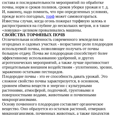
состава и последовательности мероприятий по обработке
почвы, норм и сроков поливов, сроков уборки урожая и т. д.
И, наконец, надо помнить, что при определенных условиях,
прежде всего погодных,
торф
может самовозгораться.
Известны случаи, когда огонь пожирал торфяную залежь и
распространялся на глубине до нескольких метров, и в такие
«ловушки» целиком проваливались машины.
СВОЙСТВА ТОРФЯНЫХ ПОЧВ
Отличительная особенность современного земледелия на
огородных и садовых участках - возрастание роли плодородия
используемой почвы, позволяющее получать от почвы
большую отдачу. Почва же плодородная способствует более
эффективному использованию удобрений, и других
агротехнических мероприятий, а также лучше противостоит
отрицательным внешним воздействиям - уплотнению, эрозии,
заражению остатками пестицидов.
Плодородие почвы - это ее способность давать урожай. Это
сложное свойство почвы характеризуется, в основном,
уровнем обмена веществ и энергии с культурными
растениями, атмосферой, подпочвой, грунтовыми и
поверхностными водами, животными и почвенными
микроорганизмами.
Основу почвенного плодородия составляет органическое
вещество. Оно образуется из остатков растений, отмерших
микроорганизмов, почвенных животных, а также продуктов