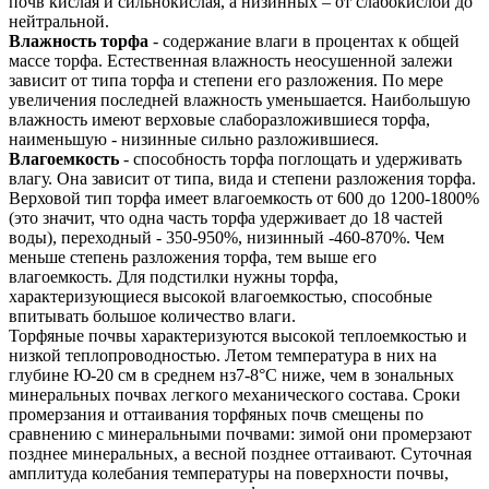
почв кислая и сильнокислая, а низинных – от слабокислой до
нейтральной.
Влажность торфа
- содержание влаги в процентах к общей
массе торфа. Естественная влажность неосушенной залежи
зависит от типа торфа и степени его разложения. По мере
увеличения последней влажность уменьшается. Наибольшую
влажность имеют верховые слаборазложившиеся торфа,
наименьшую - низинные сильно разложившиеся.
Влагоемкость
- способность торфа поглощать и удерживать
влагу. Она зависит от типа, вида и степени разложения торфа.
Верховой тип торфа имеет влагоемкость от 600 до 1200-1800%
(это значит, что одна часть торфа удерживает до 18 частей
воды), переходный - 350-950%, низинный -460-870%. Чем
меньше степень разложения торфа, тем выше его
влагоемкость. Для подстилки нужны торфа,
характеризующиеся высокой влагоемкостью, способные
впитывать большое количество влаги.
Торфяные почвы характеризуются высокой теплоемкостью и
низкой теплопроводностью. Летом температура в них на
глубине Ю-20 см в среднем нз7-8°С ниже, чем в зональных
минеральных почвах легкого механического состава. Сроки
промерзания и оттаивания торфяных почв смещены по
сравнению с минеральными почвами: зимой они промерзают
позднее минеральных, а весной позднее оттаивают. Суточная
амплитуда колебания температуры на поверхности почвы,