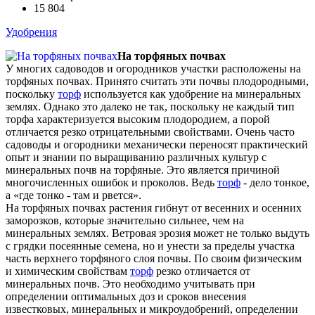
15 804
Удобрения
На торфяных почвах
У многих садоводов и огородников участки расположены на
торфяных почвах. Принято считать эти почвы плодородными,
поскольку
торф
используется как удобрение на минеральных
землях. Однако это далеко не так, поскольку не каждый тип
торфа характеризуется высоким плодородием, а порой
отличается резко отрицательными свойствами. Очень часто
садоводы и огородники механически переносят практический
опыт и знании по выращиванию различных культур с
минеральных почв на торфяные. Это является причиной
многочисленных ошибок и проколов. Ведь
торф
- дело тонкое,
а «где тонко - там и рвется».
На торфяных почвах растения гибнут от весенних и осенних
заморозков, которые значительно сильнее, чем на
минеральных землях. Ветровая эрозия может не только выдуть
с грядки посеянные семена, но и унести за пределы участка
часть верхнего торфяного слоя почвы. По своим физическим
и химическим свойствам
торф
резко отличается от
минеральных почв. Это необходимо учитывать при
определении оптимальных доз и сроков внесения
известковых, минеральных и микроудобрений, определении