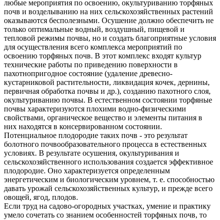
любые мероприятия по освоению, окультуриванию торфяных
почв и возделыванию на них сельскохозяйственных растений
оказываются бесполезными. Осушение должно обеспечить не
только оптимальные водный, воздушный, пищевой и
тепловой режимы почвы, но и создать благоприятные условия
для осуществления всего комплекса мероприятий по
освоению торфяных почв. В этот комплекс входят культур
технические работы по приведению поверхности в
пахотнопригодное состояние (удаление древесно-
кустарниковой растительности, ликвидация кочек, дернины,
первичная обработка почвы и др.), созданию пахотного слоя,
окультуриванию почвы. В естественном состоянии торфяные
почвы характеризуются плохими водно-физическими
свойствами, органическое вещество и элементы питания в
них находятся в консервированном состоянии.
Потенциальное плодородие таких почв - это результат
болотного почвообразовательного процесса в естественных
условиях. В результате осушения, окультуривания и
сельскохозяйственного использования создается эффективное
плодородие. Оно характеризуется определенным
энергетическим и биологическим уровнем, т. е. способностью
давать урожай сельскохозяйственных культур, и прежде всего
овощей, ягод, плодов.
Если труд на садово-огородных участках, умение и практику
умело сочетать со знанием особенностей торфяных почв, то