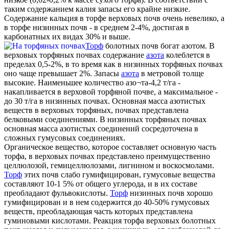
таким содержанием калия запасы его крайне низкие.
Содержание кальция в торфе верховых почв очень невелико, а
в торфе низинных почв - в среднем 2-4%, достигая в
карбонатных их видах 30% и выше.
Торф
болотных почв богат азотом. В
верховых торфяных почвах содержание
азота
колеблется в
пределах 0,5-2%, в то время как в низинных торфяных почвах
оно чаще превышает 2%. Запасы
азота
в метровой толще
высокие. Наименьшее количество азо¬та-4,2 т/га -
накапливается в верховой торфяной почве, а максимальное -
до 30 т/га в низинных почвах. Основная масса азотистых
веществ в верховых торфяных, почвах представлена
белковыми соединениями. В низинных торфяных почвах
основная масса азотистых соединений сосредоточена в
сложных гумусовых соединениях.
Органическое вещество, которое составляет основную часть
торфа, в верховых почвах представлено преимущественно
целлюлозой, гемицеллюлозами, лигнином и воскосмолами.
Торф
этих почв слабо гумифицирован, гумусовые вещества
составляют 10-1 5% от общего углерода, и в их составе
преобладают фульвокислоты.
Торф
низинных почв хорошо
гумифицирован и в нем содержится до 40-50% гумусовых
веществ, преобладающая часть которых представлена
гуминовыми кислотами. Реакция торфа верховых болотных