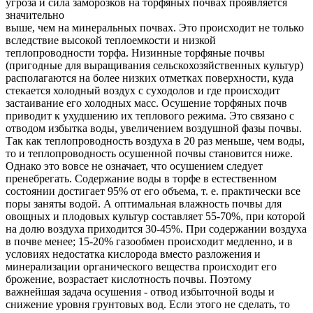
угроза и сила заморозков на торфяных почвах проявляется
значительно
выше, чем на минеральных почвах. Это происходит не только
вследствие высокой теплоемкости и низкой
теплопроводности торфа. Низинные торфяные почвы
(пригодные для выращивания сельскохозяйственных культур)
располагаются на более низких отметках поверхности, куда
стекается холодный воздух с суходолов и где происходит
застаивание его холодных масс. Осушение торфяных почв
приводит к ухудшению их теплового режима. Это связано с
отводом избытка воды, увеличением воздушной фазы почвы.
Так как теплопроводность воздуха в 20 раз меньше, чем воды,
то и теплопроводность осушенной почвы становится ниже.
Однако это вовсе не означает, что осушением следует
пренебрегать. Содержание воды в торфе в естественном
состоянии достигает 95% от его объема, т. е. практически все
поры заняты водой. А оптимальная влажность почвы для
овощных и плодовых культур составляет 55-70%, при которой
на долю воздуха приходится 30-45%. При содержании воздуха
в почве менее; 15-20% газообмен происходит медленно, и в
условиях недостатка кислорода вместо разложения и
минерализации органического вещества происходит его
брожение, возрастает кислотность почвы. Поэтому
важнейшая задача осушения - отвод избыточной воды и
снижение уровня грунтовых вод. Если этого не сделать, то