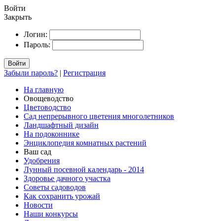
Войти
Закрыть
Логин:
Пароль:
Войти
Забыли пароль?
|
Регистрация
На главную
Овощеводство
Цветоводство
Сад непрерывного цветения многолетников
Ландшафтный дизайн
На подоконнике
Энциклопедия комнатных растений
Ваш сад
Удобрения
Лунный посевной календарь - 2014
Здоровье дачного участка
Советы садоводов
Как сохранить урожай
Новости
Наши конкурсы