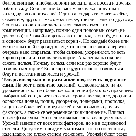
благоприятные и неблагоприятные даты для посева и других
работ в саду. Совпадений бывает мало: каждый лунный
календарь «говорит» своё. Один календарь говорит: «сейте,
сажайте!», другой – «воздержитесь», третий – ещё по-другому.
Советы авторов тоже заставляют сомневаться в их
компетенции. Например, помню один подобный совет (не
дословно): «В такой-то день сажать нельзя, расти будут плохо,
в основном будут развиваться корни». Но каждый более или
менее опытный садовод знает, что после посадки в первую
очередь надо стараться, чтобы саженец укоренился, то есть
хорошо росли и развивались корни. А календарь говорит
сажать нельзя. Почему нельзя, если как раз хорошо будут
развиваться корни? Если корни будут хорошо развиваться –
будут и вегетативная масса и урожай.
Теперь информация к размышлению, то есть подумайте
сами.
На рост и развитие растений, следовательно, на их
урожайность влияет большое количество факторов: правильно
выбранный сорт, качество семян, сроки посева, плодородие и
обработка почвы, полив, удобрение, подкормки, прополка,
защита от болезней и вредителей и много-много других
факторов, а также своевременное их выполнение. Влияют
также фазы луны. Это непреложные составляющие урожая.
Урожай зависит от всех этих факторов, но не в одинаковой
степени. Допустим, посадим мы томаты точно по лунному
календарю, но плохо станем ухаживать. Урожай будет резко