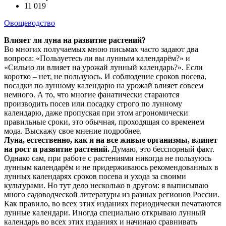
11 019
Овощеводство
Влияет ли луна на развитие растений?
Во многих получаемых мною письмах часто задают два
вопроса: «Пользуетесь ли вы лунным календарём?» и
«Сильно ли влияет на урожай лунный календарь?». Если
коротко – нет, не пользуюсь. И соблюдение сроков посева,
посадки по лунному календарю на урожай влияет совсем
немного. А то, что многие фанатически стараются
производить посев или посадку строго по лунному
календарю, даже пропуская при этом агрономически
правильные сроки, это обычная, проходящая со временем
мода. Выскажу свое мнение подробнее.
Луна, естественно, как и на все живые организмы, влияет
на рост и развитие растений.
Думаю, это бесспорный факт.
Однако сам, при работе с растениями никогда не пользуюсь
лунным календарём и не придерживаюсь рекомендованных в
лунных календарях сроков посева и ухода за своими
культурами. Но тут дело несколько в другом: я выписываю
много садоводческой литературы из разных регионов России.
Как правило, во всех этих изданиях периодически печатаются
лунные календари. Иногда специально открываю лунный
календарь во всех этих изданиях и начинаю сравнивать