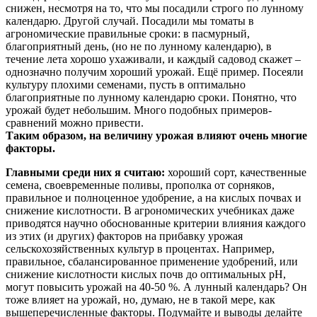
снижен, несмотря на то, что мы посадили строго по лунному
календарю. Другой случай. Посадили мы томаты в
агрономические правильные сроки: в пасмурный,
благоприятный день, (но не по лунному календарю), в
течение лета хорошо ухаживали, и каждый садовод скажет –
однозначно получим хороший урожай. Ещё пример. Посеяли
культуру плохими семенами, пусть в оптимально
благоприятные по лунному календарю сроки. Понятно, что
урожай будет небольшим. Много подобных примеров-
сравнений можно привести.
Таким образом, на величину урожая влияют очень многие
факторы.
Главными среди них я считаю:
хороший сорт, качественные
семена, своевременные поливы, прополка от сорняков,
правильное и полноценное удобрение, а на кислых почвах и
снижение кислотности. В агрономических учебниках даже
приводятся научно обоснованные критерии влияния каждого
из этих (и других) факторов на прибавку урожая
сельскохозяйственных культур в процентах. Например,
правильное, сбалансированное применение удобрений, или
снижение кислотности кислых почв до оптимальных рН,
могут повысить урожай на 40-50 %. А лунный календарь? Он
тоже влияет на урожай, но, думаю, не в такой мере, как
вышеперечисленные факторы. Подумайте и выводы делайте