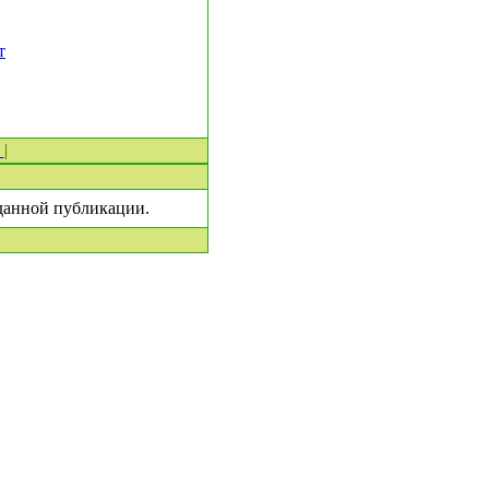
т
0
|
 данной публикации.