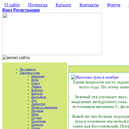
О сайте
Подписка
Каталог
Контакты
Форум
Вход
Регистрация
На главную
Овощеводство
Баклажан
Бобы
Таким вопросом часто задаю
Горох
Дайкон
всего года. По этому пов
Кабачок
Капуста
Зеленый лук улучшает вкус,
Картофель
Лук
выделение желудочного сока,
Любисток
источником витамина С, фоли
Мелисса лимонная
Морковь
Мята
Какой же лук больше подходит
Огурец
лука в основном мы исполь
Пастернак
Патисон
таких как Бессоновский, Пог
Перец