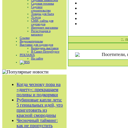
Садовый инвентарь
Садовая техника
Садовое
строительство
Товары для быта
Услуги
СМИ, сайты для
садоводов
Интернет магазины
Регистрация в
каталоге
Ссылки
::.
Видеоматериалы
Выставки для садоводов
Календарь выставок
В Санкт-Петербурге
Посетители, 
РЕКЛАМА
На сайте
RSS
Когда чесноку пора на
«диету»: прекращаем
поливы и подкормки
Рубиновые капли лета:
5 гениальных идей, что
приготовить из
красной смородины
Чесночный тайминг:
как не пропустить