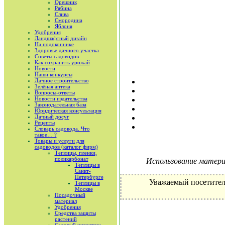
Орешник
Рябина
Слива
Смородина
Яблоня
Удобрения
Ландшафтный дизайн
На подоконнике
Здоровье дачного участка
Советы садоводов
Как сохранить урожай
Новости
Наши конкурсы
Дачное строительство
Зелёная аптека
Вопросы-ответы
Новости издательства
Законодательная база
Юридическая консультация
Дачный досуг
Рецепты
Словарь садовода. Что
такое… ?
Товары и услуги для
садоводов (каталог фирм)
Теплицы, пленки,
поликарбонат
Использование материа
Теплицы в
Санкт-
Петербурге
Уважаемый посетител
Теплицы в
Москве
Посадочный
материал
Удобрения
Средства защиты
растений