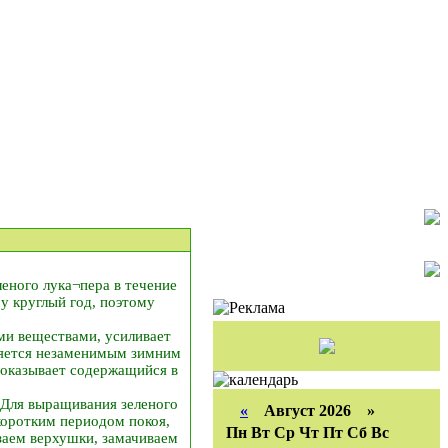
еного лука¬пера в течение
у круглый год, поэтому
ми веществами, усиливает
вляется незаменимым зимним
 оказывает содержащийся в
? Для выращивания зеленого
«
Август 2026 »
коротким периодом покоя,
Пн
Вт
Ср
Чт
Пт
Сб
Вс
езаем верхушки, замачиваем