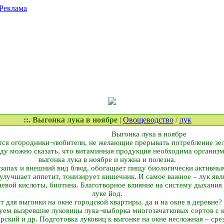
Реклама
::. Выгонка лука в ноябре
|
Овощеводство
/
лук
Выгонка лука в ноябре
тся огородники¬любители, не желающие прерывать потребление зел
оду можно сказать, что витаминная продукция необходима организм
выгонка лука в ноябре и нужна и полезна.
 запах и внешний вид блюд, обогащает пищу биологически активны
 улучшает аппетит, тонизирует кишечник. И самое важное – лук я
евой кислоты, биотина. Благотворное влияние на систему дыхания
луке йод.
 для выгонки на окне городской квартиры, да и на окне в деревне
зуем вызревшие луковицы лука¬выборка многозачатковых сортов с 
арский и др. Подготовка луковиц к выгонке на окне несложная – ср