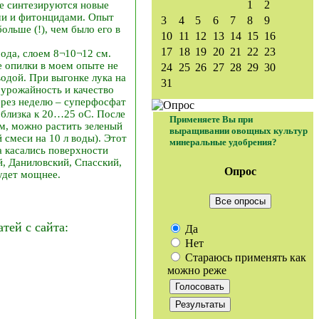
1
2
ке синтезируются новые
ми и фитонцидами. Опыт
3
4
5
6
7
8
9
ольше (!), чем было его в
10
11
12
13
14
15
16
17
18
19
20
21
22
23
ода, слоем 8¬10¬12 см.
е опилки в моем опыте не
24
25
26
27
28
29
30
водой. При выгонке лука на
31
урожайность и качество
через неделю – суперфосфат
а близка к 20…25 оС. После
Применяете Вы при
м, можно растить зеленый
выращивании овощных культур
 смеси на 10 л воды). Этот
минеральные удобрения?
а касались поверхности
, Даниловский, Спасский,
Опрос
удет мощнее.
Все опросы
ей с сайта:
Да
Нет
Стараюсь применять как
можно реже