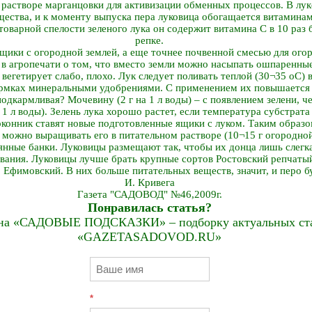
м растворе марганцовки для активизации обменных процессов. В лу
щества, и к моменту выпуска пера луковица обогащается витамина
товарной спелости зеленого лука он содержит витамина С в 10 раз б
репке.
щики с огородной землей, а еще точнее почвенной смесью для огор
 в агропечати о том, что вместо земли можно насыпать ошпаренны
 вегетирует слабо, плохо. Лук следует поливать теплой (30¬35 оС) 
ормках минеральными удобрениями. С применением их повышается 
подкармливая? Мочевину (2 г на 1 л воды) – с появлением зелени, 
а 1 л воды). Зелень лука хорошо растет, если температура субстрат
оконник ставят новые подготовленные ящики с луком. Таким образо
о можно выращивать его в питательном растворе (10¬15 г огородной
лянные банки. Луковицы размещают так, чтобы их донца лишь слегк
ивания. Луковицы лучше брать крупные сортов Ростовский репчатый
 Ефимовский. В них больше питательных веществ, значит, и перо б
И. Кривега
Газета "САДОВОД" №46,2009г.
Понравилась статья?
на «САДОВЫЕ ПОДСКАЗКИ» – подборку актуальных стат
«GAZETASADOVOD.RU»
*