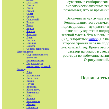
луковицы в слабо­розово
Петрушка
Ревень
биологически активные ве
Редис
показывает, что ко времени 
Редька
Салат
Свекла
Высаживать лук лучше в я
Сельдерей
Рекомендация, встречаемая
Томат
Тыква
подтвердилась – лук растет и
Укроп
окне он нуждается в подк
Фасоль
Фенхель
зеленой массы. Что вносим, 
Хрен
(3 г), хлористый
калий
(1 г н
Чеснок
второго урожая пера на под
Шпинат
Шавель
лук круглый год. Кроме этог
Советы тепличнику
раствор наливают в стек
Цветоводство
Сад непрерывного
раствора во избежание загн
цветения
Стригуновский,
многолетников
Энциклопедия
комнатных растений
Ваш сад
Айва
Боярышник
Подпишитесь 
Виноград
Вишня
Груша
Ежевика
Жимолость
Земляника
Ирга
Калина
Крыжовник
Малина
Облепиха