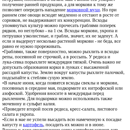
получение ранней продукции, а для моркови к тому же
позволяет опередить нападение
морковной мухи
. Но при
раннем севе овощи всходят медленно и отстают в росте от
сорняков, не выдерживают их конкуренции. Всходы
упомянутых культур можно прочесать граблями поперек
рядков, но неглубоко - на 1 см. Всходы моркови, укропа и
петрушки узколистные, и грабли, значит, их не заденут. А
если и выдернут несколько растений моркови - не беда, все
равно ее нужно прореживать.
•Граблями, также поверхностно, можно рыхлить и всходы
репы, посеянной не строчкой, а в россыпь. У редиса и
лука-севка порыхлите междурядия тяпкой. Очень важно не
допускать образования корки в лунках с высаженной
рассадой капусты. Землю вокруг капусты рыхлите палочкой,
подсыпайте к стеблям сухую землю.
•В начале июня, когда появятся всходы свеклы и моркови,
посеянных в середине мая, подкормите их нитрофоской или
азофоской. Удобрения вносите в междурядья перед
рыхлением. Для подкормки можно использовать также
мочевину и сульфат калия.
•Проведите второй посев редиса, кресс-салата, листового
салата и укропа.
•Если в мае не успели высадить всю намеченную к посадке
капусту и
картофель
, посадить их можно и в июне.
Ранние и даже среднеранние сорта картофеля успеют дать