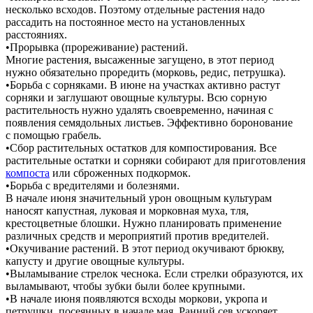
несколько всходов. Поэтому отдельные растения надо
рассадить на постоянное место на установленных
расстояниях.
•Прорывка (прореживание) растений.
Многие растения, высаженные загущено, в этот период
нужно обязательно проредить (морковь, редис, петрушка).
•Борьба с сорняками. В июне на участках активно растут
сорняки и заглушают овощные культуры. Всю сорную
растительность нужно удалять своевременно, начиная с
появления семядольных листьев. Эффективно боронование
с помощью грабель.
•Сбор растительных остатков для компостирования. Все
растительные остатки и сорняки собирают для приготовления
компоста
или сброженных подкормок.
•Борьба с вредителями и болезнями.
В начале июня значительный урон овощным культурам
наносят капустная, луковая и морковная муха, тля,
крестоцветные блошки. Нужно планировать применение
различных средств и мероприятий против вредителей.
•Окучивание растений. В этот период окучивают брюкву,
капусту и другие овощные культуры.
•Выламывание стрелок чеснока. Если стрелки образуются, их
выламывают, чтобы зубки были более крупными.
•В начале июня появляются всходы моркови, укропа и
петрушки, посеянных в начале мая. Ранний сев ускоряет