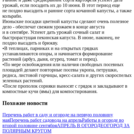
урожай, если посадить их до 10 июня. В этот период еще
не поздно высадить и ранние сорта кочанной капусты, а также
кольраби.
Июньские посадки цветной капусты сделают очень полезное
дело - обеспечат свежим урожаем в конце августа
и в сентябре. Успеют дать урожай сочный салат и
быстрорастущая пекинская капуста. В июне, наконец, не
поздно высадить и брюкву.
•В теплицах, парниках и на открытых грядках
устанавливаются опоры, и начинается формирование
растений (арбуз, дыня, огурец, томат и перец).
•По мере освобождения или наличия свободных посевных
площадей делают повторные посевы укропа, петрушки,
редиса, листовой горчицы, кресс-салата и других скороспелых
зеленных растений.
•После прополок сорняки выносят с грядок и закладывают в
компостные кучи (ямы) для компостирования.
Похожие новости
Перечень работ в саду и огороде на первую половину
мая
Перечень работ садовода на апрель
Работы в огороде во
второй половине сентября
АПРЕЛЬ В ОГОРОДЕ
ОГОРОД ЗА
ПОЛЯРНЫМ КРУГОМ