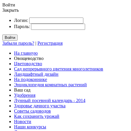
Войти
Закрыть
Логин:
Пароль:
Войти
Забыли пароль?
|
Регистрация
На главную
Овощеводство
Цветоводство
Сад непрерывного цветения многолетников
Ландшафтный дизайн
На подоконнике
Энциклопедия комнатных растений
Ваш сад
Удобрения
Лунный посевной календарь - 2014
Здоровье дачного участка
Советы садоводов
Как сохранить урожай
Новости
Наши конкурсы