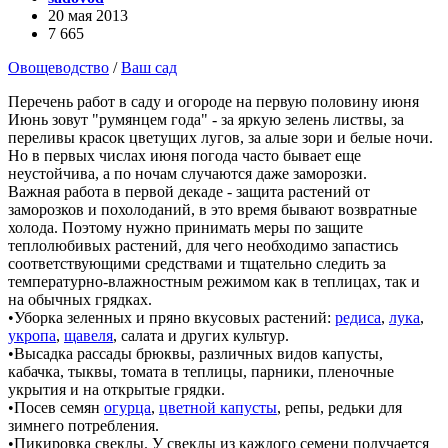
20 мая 2013
7 665
Овощеводство
/
Ваш сад
Перечень работ в саду и огороде на первую половину июня
Июнь зовут "румянцем года" - за яркую зелень листвы, за
переливы красок цветущих лугов, за алые зори и белые ночи.
Но в первых числах июня погода часто бывает еще
неустойчива, а по ночам случаются даже заморозки.
Важная работа в первой декаде - защита растений от
заморозков и похолоданий, в это время бывают возвратные
холода. Поэтому нужно принимать меры по защите
теплолюбивых растений, для чего необходимо запастись
соответствующими средствами и тщательно следить за
температурно-влажностным режимом как в теплицах, так и
на обычных грядках.
•Уборка зеленных и пряно вкусовых растений:
редиса
,
лука
,
укропа
,
щавеля
, салата и других культур.
•Высадка рассады брюквы, различных видов капусты,
кабачка, тыквы, томата в теплицы, парники, пленочные
укрытия и на открытые грядки.
•Посев семян
огурца
,
цветной капусты
, репы, редьки для
зимнего потребления.
•Пикировка свеклы. У свеклы из каждого семени получается