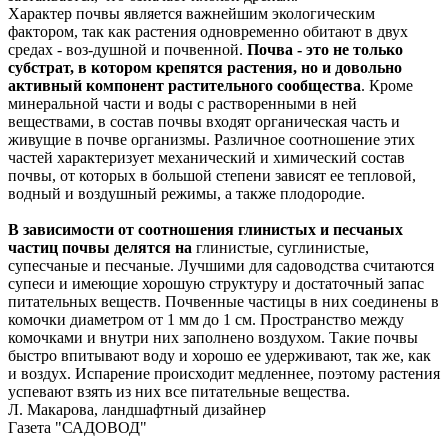
Характер почвы является важнейшим экологическим
фактором, так как растения одновременно обитают в двух
средах - воз-душной и почвенной.
Почва - это не только
субстрат, в котором крепятся растения, но и довольно
активный компонент растительного сообщества
. Кроме
минеральной части и воды с растворенными в ней
веществами, в состав почвы входят органическая часть и
живущие в почве организмы. Различное соотношение этих
частей характеризует механический и химический состав
почвы, от которых в большой степени зависят ее тепловой,
водный и воздушный режимы, а также плодородие.
В зависимости от соотношения глинистых и песчаных
частиц почвы делятся на
глинистые, суглинистые,
супесчаные и песчаные. Лучшими для садоводства считаются
супеси и имеющие хорошую структуру и достаточный запас
питательных веществ. Почвенные частицы в них соединены в
комочки диаметром от 1 мм до 1 см. Пространство между
комочками и внутри них заполнено воздухом. Такие почвы
быстро впитывают воду и хорошо ее удерживают, так же, как
и воздух. Испарение происходит медленнее, поэтому растения
успевают взять из них все питательные вещества.
Л. Макарова, ландшафтный дизайнер
Газета "САДОВОД"