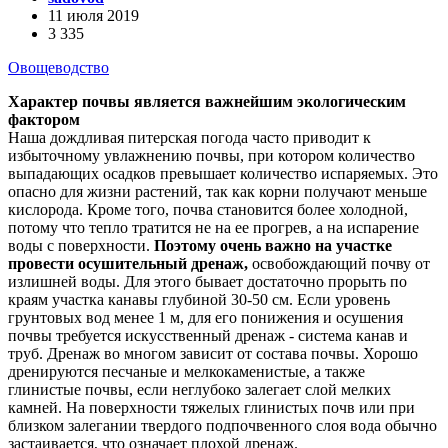
11 июля 2019
3 335
Овощеводство
Характер почвы является важнейшим экологическим
фактором
Наша дождливая питерская погода часто приводит к
избыточному увлажнению почвы, при котором количество
выпадающих осадков превышает количество испаряемых. Это
опасно для жизни растений, так как корни получают меньше
кислорода. Кроме того, почва становится более холодной,
потому что тепло тратится не на ее прогрев, а на испарение
воды с поверхности.
Поэтому очень важно на участке
провести осушительный дренаж,
освобождающий почву от
излишней воды. Для этого бывает достаточно прорыть по
краям участка канавы глубиной 30-50 см. Если уровень
грунтовых вод менее 1 м, для его понижения и осушения
почвы требуется искусственный дренаж - система канав и
труб. Дренаж во многом зависит от состава почвы. Хорошо
дренируются песчаные и мелкокаменистые, а также
глинистые почвы, если неглубоко залегает слой мелких
камней. На поверхности тяжелых глинистых почв или при
близком залегании твердого подпочвенного слоя вода обычно
застаивается, что означает плохой дренаж.