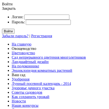
Войти
Закрыть
Логин:
Пароль:
Войти
Забыли пароль?
|
Регистрация
На главную
Овощеводство
Цветоводство
Сад непрерывного цветения многолетников
Ландшафтный дизайн
На подоконнике
Энциклопедия комнатных растений
Ваш сад
Удобрения
Лунный посевной календарь - 2014
Здоровье дачного участка
Советы садоводов
Как сохранить урожай
Новости
Наши конкурсы