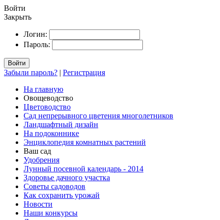
Войти
Закрыть
Логин:
Пароль:
Войти
Забыли пароль?
|
Регистрация
На главную
Овощеводство
Цветоводство
Сад непрерывного цветения многолетников
Ландшафтный дизайн
На подоконнике
Энциклопедия комнатных растений
Ваш сад
Удобрения
Лунный посевной календарь - 2014
Здоровье дачного участка
Советы садоводов
Как сохранить урожай
Новости
Наши конкурсы