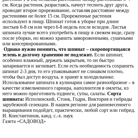
см. Когда растения, разрастаясь, начнут теснить друг друга,
проводят второе прореживание, оставляя расстояние между
растениями не более 15 см. Прореженные растения
используют в пищу. Шпинат готов к уборке при длине
листьев 6-8 см или через 6-8 недель после всходов. Листья
шпината лучше всего употребить в пищу в свежем виде, сразу
после уборки, но можно хранить замороженными, сушеными
или консервированными.
Однако нужно помнить, что шпинат – скоропортящаяся
зелень и долгому хранению не подлежит.
Если шпинат,
особенно влажный, держать закрытым, то он быстро
запаривается и загнивает. Если есть необходимость сохранить
шпинат 2-3 дня, то его упаковывают не слишком плотно,
чтобы был доступ воздуха, и хранят в холодильнике.
Использование шпината в кулинарии самое разнообразное – в
качестве измельченного гарнира, наполнителя в омлеты, из
него можно приготовить пудинги, супы, салаты.
Сорта
шпината:
Исполинский, Стоик, Годри, Виктория и гибриды
зарубежной селекции. В нашем регионе для ранневесеннего
выращивания подойдет, практически, любой сорт или гибрид.
И. Константинов, канд. с.-х. наук
Газета «САДОВОД»