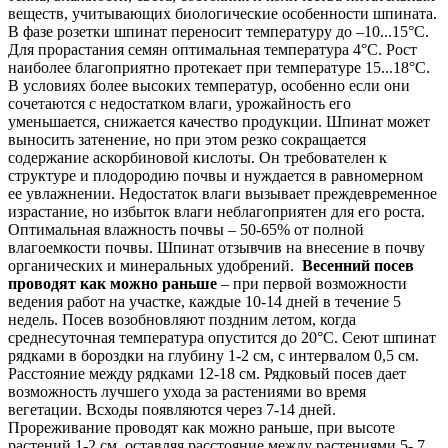
веществ, учитывающих биологические особенности шпината.
В фазе розетки шпинат переносит температуру до –10...15°C.
Для прорастания семян оптимальная температура 4°C. Рост
наиболее благоприятно протекает при температуре 15...18°C.
В условиях более высоких температур, особенно если они
сочетаются с недостатком влаги, урожайность его
уменьшается, снижается качество продукции. Шпинат может
выносить затенение, но при этом резко сокращается
содержание аскорбиновой кислоты. Он требователен к
структуре и плодородию почвы и нуждается в равномерном
ее увлажнении. Недостаток влаги вызывает преждевременное
израстание, но избыток влаги неблагоприятен для его роста.
Оптимальная влажность почвы – 50-65% от полной
влагоемкости почвы. Шпинат отзывчив на внесение в почву
органических и минеральных удобрений.
Весенний посев
проводят как можно раньше
– при первой возможности
ведения работ на участке, каждые 10-14 дней в течение 5
недель. Посев возобновляют поздним летом, когда
среднесуточная температура опустится до 20°C. Сеют шпинат
рядками в бороздки на глубину 1-2 см, с интервалом 0,5 см.
Расстояние между рядками 12-18 см. Рядковый посев дает
возможность лучшего ухода за растениями во время
вегетации. Всходы появляются через 7-14 дней.
Прореживание проводят как можно раньше, при высоте
растений 1-2 см, оставляя расстояние между растениями 5- 7