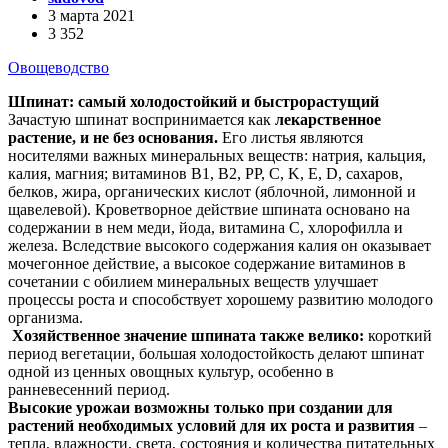
3 марта 2021
3 352
Овощеводство
Шпинат: самый холодостойкий и быстрорастущий
Зачастую шпинат воспринимается как
лекарственное
растение, и не без основания.
Его листья являются
носителями важных минеральных веществ: натрия, кальция,
калия, магния; витаминов B1, B2, PP, C, K, E, D, сахаров,
белков, жира, органических кислот (яблочной, лимонной и
щавелевой). Кроветворное действие шпината основано на
содержании в нем меди, йода, витамина C, хлорофилла и
железа. Вследствие высокого содержания калия он оказывает
мочегонное действие, а высокое содержание витаминов в
сочетании с обилием минеральных веществ улучшает
процессы роста и способствует хорошему развитию молодого
организма.
Хозяйственное значение шпината также велико:
короткий
период вегетации, большая холодостойкость делают шпинат
одной из ценных овощных культур, особенно в
ранневесенний период.
Высокие урожаи возможны только при создании для
растений необходимых условий для их роста и развития
–
тепла, влажности, света, состояния и количества питательных