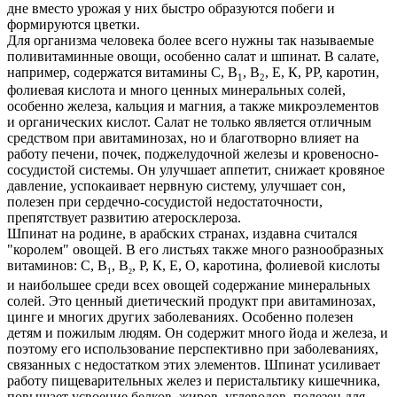
дне вместо урожая у них быстро образуются побеги и
формируются цветки.
Для организма человека более всего нужны так называемые
поливитаминные овощи, особенно салат и шпинат. В салате,
например, содержатся витамины С, В
, В
, Е, К, РР, каротин,
1
2
фолиевая кислота и много ценных минеральных солей,
особенно железа, кальция и магния, а также микроэлементов
и органических кислот. Салат не только является отличным
средством при авитаминозах, но и благотворно влияет на
работу печени, почек, поджелудочной железы и кровеносно-
сосудистой системы. Он улучшает аппетит, снижает кровяное
давление, успокаивает нервную систему, улучшает сон,
полезен при сердечно-сосудистой недостаточности,
препятствует развитию атеросклероза.
Шпинат на родине, в арабских странах, издавна считался
"королем" овощей. В его листьях также много разнообразных
витаминов: С, В
, В
, Р, К, Е, О, каротина, фолиевой кислоты
1
2
и наибольшее среди всех овощей содержание минеральных
солей. Это ценный диетический продукт при авитаминозах,
цинге и многих других заболеваниях. Особенно полезен
детям и пожилым людям. Он содержит много йода и железа, и
поэтому его использование перспективно при заболеваниях,
связанных с недостатком этих элементов. Шпинат усиливает
работу пищеварительных желез и перистальтику кишечника,
повышает усвоение белков, жиров, углеводов, полезен для