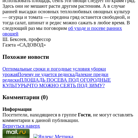
использовать площадь, сеять эти овощи следует по краям гряд.
Здесь они не мешают расти другим растениям. А в случае
ранней высадки основных теплолюбивых овощных культур
— огурца и томата — середина гряд останется свободной, и
тогда салат, шпинат и редис можно сажать в любое время. В
следующий раз мы поговорим
об уходе и посеве ранних
овощей
Ш. Бексеев, профессор
Газета «САДОВОД»
Похожие новости
Оптимальные сроки и погодные условия уборки
урожая
Почему не удается редиска
Далекие предки
редиски
ПЛОЩАДЬ ПОСЕВА ПОД ОГОРОДНЫЕ
КУЛЬТУРЫ
ЧТО МОЖНО СЕЯТЬ ПОД ЗИМУ?
Комментарии (0)
Информация
Посетители, находящиеся в группе
Гости
, не могут оставлять
комментарии к данной публикации.
Вернуться наверх