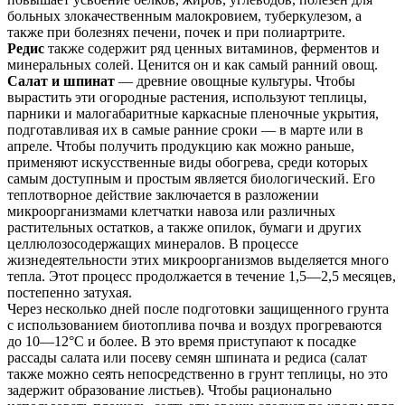
больных злокачественным малокровием, туберкулезом, а
также при болезнях печени, почек и при полиартрите.
Редис
также содержит ряд ценных витаминов, ферментов и
минеральных солей. Ценится он и как самый ранний овощ.
Салат и шпинат
— древние овощные культуры. Чтобы
вырастить эти огородные растения, используют теплицы,
парники и малогабаритные каркасные пленочные укрытия,
подготавливая их в самые ранние сроки — в марте или в
апреле. Чтобы получить продукцию как можно раньше,
применяют искусственные виды обогрева, среди которых
самым доступным и простым является биологический. Его
теплотворное действие заключается в разложении
микроорганизмами клетчатки навоза или различных
растительных остатков, а также опилок, бумаги и других
целлюлозосодержащих минералов. В процессе
жизнедеятельности этих микроорганизмов выделяется много
тепла. Этот процесс продолжается в течение 1,5—2,5 месяцев,
постепенно затухая.
Через несколько дней после подготовки защищенного грунта
с использованием биотоплива почва и воздух прогреваются
до 10—12°С и более. В это время приступают к посадке
рассады салата или посеву семян шпината и редиса (салат
также можно сеять непосредственно в грунт теплицы, но это
задержит образование листьев). Чтобы рационально