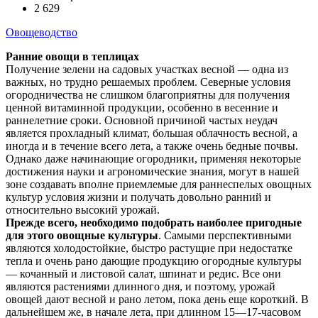
2 629
Овощеводство
Ранние овощи в теплицах
Получение зелени на садовых участках весной — одна из
важных, но трудно решаемых проблем. Северные условия
огородничества не слишком благоприятны для получения
ценной витаминной продукции, особенно в весенние и
раннелетние сроки. Основной причиной частых неудач
является прохладный климат, большая облачность весной, а
иногда и в течение всего лета, а также очень бедные почвы.
Однако даже начинающие огородники, применяя некоторые
достижения науки и агрономические знания, могут в нашей
зоне создавать вполне приемлемые для раннеспелых овощных
культур условия жизни и получать довольно ранний и
относительно высокий урожай.
Прежде всего, необходимо подобрать наиболее пригодные
для этого овощные культуры
. Самыми перспективными
являются холодостойкие, быстро растущие при недостатке
тепла и очень рано дающие продукцию огородные культуры
— кочанный и листовой салат, шпинат и редис. Все они
являются растениями длинного дня, и поэтому, урожай
овощей дают весной и рано летом, пока день еще короткий. В
дальнейшем же, в начале лета, при длинном 15—17-часовом