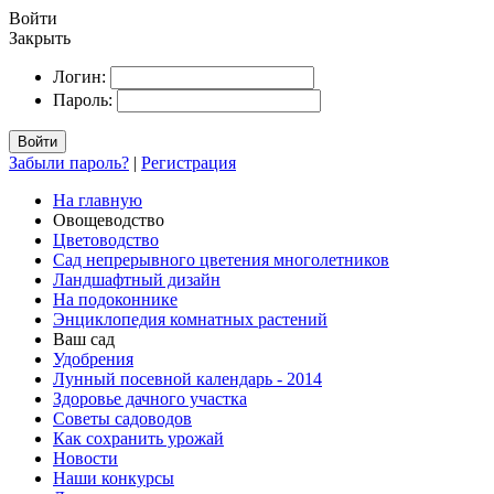
Войти
Закрыть
Логин:
Пароль:
Войти
Забыли пароль?
|
Регистрация
На главную
Овощеводство
Цветоводство
Сад непрерывного цветения многолетников
Ландшафтный дизайн
На подоконнике
Энциклопедия комнатных растений
Ваш сад
Удобрения
Лунный посевной календарь - 2014
Здоровье дачного участка
Советы садоводов
Как сохранить урожай
Новости
Наши конкурсы