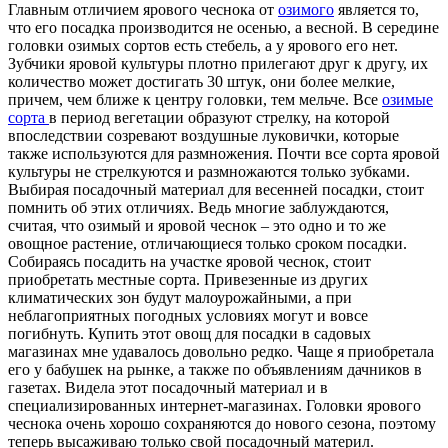
Главным отличием ярового чеснока от
озимого
является то,
что его посадка производится не осенью, а весной. В середине
головки озимых сортов есть стебель, а у ярового его нет.
Зубчики яровой культуры плотно прилегают друг к другу, их
количество может достигать 30 штук, они более мелкие,
причем, чем ближе к центру головки, тем мельче. Все
озимые
сорта
в период вегетации образуют стрелку, на которой
впоследствии созревают воздушные луковички, которые
также используются для размножения. Почти все сорта яровой
культуры не стрелкуются и размножаются только зубками.
Выбирая посадочный материал для весенней посадки, стоит
помнить об этих отличиях. Ведь многие заблуждаются,
считая, что озимый и яровой чеснок – это одно и то же
овощное растение, отличающиеся только сроком посадки.
Собираясь посадить на участке яровой чеснок, стоит
приобретать местные сорта. Привезенные из других
климатических зон будут малоурожайными, а при
неблагоприятных погодных условиях могут и вовсе
погибнуть. Купить этот овощ для посадки в садовых
магазинах мне удавалось довольно редко. Чаще я приобретала
его у бабушек на рынке, а также по объявлениям дачников в
газетах. Видела этот посадочный материал и в
специализированных интернет-магазинах. Головки ярового
чеснока очень хорошо сохраняются до нового сезона, поэтому
теперь высаживаю только свой посадочный материл.