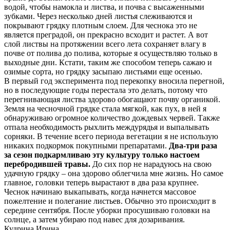
водой, чтобы намокла и листва, и почва с высаженными
зубками. Через несколько дней листья слеживаются и
покрывают грядку плотным слоем. Для чеснока это не
является преградой, он прекрасно всходит и растет. А вот
слой листвы на протяжении всего лета сохраняет влагу в
почве от полива до полива, которые я осуществляю только в
выходные дни. Кстати, таким же способом теперь сажаю и
озимые сорта, но грядку засыпаю листьями еще осенью.
В первый год эксперимента под перекопку вносила перегной,
но в последующие годы перестала это делать, потому что
перегнивающая листва здорово обогащают почву органикой.
Земля на чесночной грядке стала мягкой, как пух, в ней я
обнаруживаю огромное количество дождевых червей. Также
отпала необходимость рыхлить междурядья и выпалывать
сорняки. В течение всего периода вегетации я не использую
никаких подкормок покупными препаратами.
Два-три раза
за сезон подкармливаю эту культуру только настоем
перебродившей травы.
До сих пор не нарадуюсь на свою
удачную грядку – она здорово облегчила мне жизнь. Но самое
главное, головки теперь вырастают в два раза крупнее.
Чеснок начинаю выкапывать, когда начнется массовое
пожелтение и полегание листьев. Обычно это происходит в
середине сентября. После уборки просушиваю головки на
солнце, а затем убираю под навес для дозаривания.
Кудрина Ирина