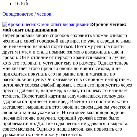
16 676
Овощеводство
/
чеснок
Яровой чеснок:
мой опыт выращивания
Перепробовала много способов сохранить урожай озимого
чеснока в своей городской квартире, но уже к середине зимы
он неизменно начинал портиться. Поэтому решила пойти
другим путем и стала помимо озимого высаживать еще и
яровой. Он в отличие от первого хранится намного лучше,
хотя его головки и уступают ему по размеру. Однако теперь
мне хватает этого пряного овоща до нового сезона, и не
приходится покупать его на рынке или в магазине по
баснословной цене. Он оказывается в основном импортным,
истончает совсем слабый аромат, а если его пропустить через
пресс и добавить, например, в салат, то почему-то начинает
темнеть. После такой картины задумываешься, пользу для
здоровья он принесет или вред. Именно это обстоятельство
заставляет выращивать этот овощ на своем дачном участке и
любовно за ним ухаживать. Но на моей малоплодородной
песчаной почве получить хороший урожай всегда было
проблематично. Долгие годы чеснок не удавался и вырастал
совсем мелким. Однако я нашла метод, как повысить его
урожайность, о чем и хочу рассказать.