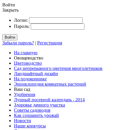
Войти
Закрыть
Логин:
Пароль:
Войти
Забыли пароль?
|
Регистрация
На главную
Овощеводство
Цветоводство
Сад непрерывного цветения многолетников
Ландшафтный дизайн
На подоконнике
Энциклопедия комнатных растений
Ваш сад
Удобрения
Лунный посевной календарь - 2014
Здоровье дачного участка
Советы садоводов
Как сохранить урожай
Новости
Наши конкурсы