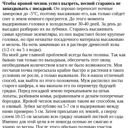
Чтобы яровой чеснок успел вызреть, весной стараюсь не
запаздывать с посадкой.
Он хорошо переносит ночные
заморозки до -5°С, поэтому высаживаю его, как только сойдет
снег и земля немного прогреется. До этого момента
выдерживаю головки в холодильнике 30-40 дней. За день до
высадки разбираю их на зубчики. Стараюсь высаживать
самые крупные экземпляры, из них вырастают более крупные
головки, но при нехватке посадочного материала высаживаю
и мелочь. На ночь замачиваю их в растворе древесной золы
(1/2 ст. на 5 л воды).
На моей даче главной проблемой всегда были поливы. Так как
бываю там только по выходным, обеспечить этот овощ
необходимым количеством влаги не было возможности. Моя
песчаная почва пересыхала крайне быстро и растения в таких
условиях не росли, а только выживали. Но я нашла отличный
способ, как выйти из этого положения. Муж распилил листы
старого шифера, и мы вкопали его по периметру будущей
грядки. Перед посадкой землю перекапываем на штык
лопаты, разбиваем комья, разравниваем и делаем поперечные
бороздки. Яровой чеснок высаживаю таким же способом, как
и озимый. Зубки заглубляю на 5-7 см и выдерживаю между
ними примерно 5 см. Затем присыпаю их землей, а сверху
слоем 10-15 см засыпаю всю грядку опавшей листвой из сада.
Именно для этой цели я ее никогда осенью не сжигаю и
храню до весны. После этого обильно поливаю участок