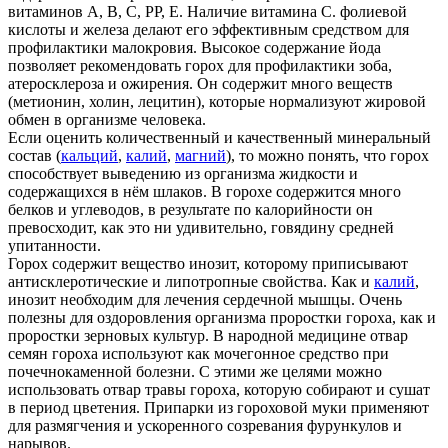
витаминов А, В, С, РР, Е. Наличие витамина С. фолиевой
кислоты и железа делают его эффективным средством для
профилактики малокровия. Высокое содержание йода
позволяет рекомендовать горох для профилактики зоба,
атеросклероза и ожирения. Он содержит много веществ
(метионин, холин, лецитин), которые нормализуют жировой
обмен в организме человека.
Если оценить количественный и качественный минеральный
состав (
кальций
,
калий
,
магний
), то можно понять, что горох
способствует выведению из организма жидкости и
содержащихся в нём шлаков. В горохе содержится много
белков и углеводов, в результате по калорийности он
превосходит, как это ни удивительно, говядину средней
упитанности.
Горох содержит вещество инозит, которому приписывают
антисклеротические и липотропные свойства. Как и
калий
,
инозит необходим для лечения сердечной мышцы. Очень
полезны для оздоровления организма проростки гороха, как и
проростки зерновых культур. В народной медицине отвар
семян гороха используют как мочегонное средство при
почечнокаменной болезни. С этими же целями можно
использовать отвар травы гороха, которую собирают и сушат
в период цветения. Припарки из гороховой муки применяют
для размягчения и ускоренного созревания фурункулов и
нарывов.