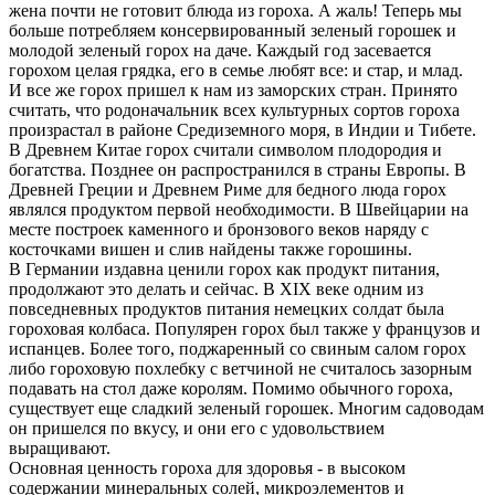
жена почти не готовит блюда из гороха. А жаль! Теперь мы
больше потребляем консервированный зеленый горошек и
молодой зеленый горох на даче. Каждый год засевается
горохом целая грядка, его в семье любят все: и стар, и млад.
И все же горох пришел к нам из заморских стран. Принято
считать, что родоначальник всех культурных сортов гороха
произрастал в районе Средиземного моря, в Индии и Тибете.
В Древнем Китае горох считали символом плодородия и
богатства. Позднее он распространился в страны Европы. В
Древней Греции и Древнем Риме для бедного люда горох
являлся продуктом первой необходимости. В Швейцарии на
месте построек каменного и бронзового веков наряду с
косточками вишен и слив найдены также горошины.
В Германии издавна ценили горох как продукт питания,
продолжают это делать и сейчас. В XIX веке одним из
повседневных продуктов питания немецких солдат была
гороховая колбаса. Популярен горох был также у французов и
испанцев. Более того, поджаренный со свиным салом горох
либо гороховую похлебку с ветчиной не считалось зазорным
подавать на стол даже королям. Помимо обычного гороха,
существует еще сладкий зеленый горошек. Многим садоводам
он пришелся по вкусу, и они его с удовольствием
выращивают.
Основная ценность гороха для здоровья - в высоком
содержании минеральных солей, микроэлементов и