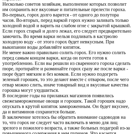
Несколько советов хозяйкам, выполнение которых позволит
им сохранить все вкусовые и питательные прелести гороха.
Во-первых, горох долго варится - от одного до полутора
часов. Во-вторых, перед варкой горох нужно заливать только
холодной водой и варить на слабом огне с закрытой крышкой.
Если горох старый и долго лежал, его следует предварительно
замочить. Во время варки нельзя подливать в кастрюлю
холодную воду - от этого горох будет невкусным. При
выкипании воды добавляйте кипяток.
Не менее важно правильно солить горох. Его нужно солить
перед самым концом варки, когда он почти готов к
употреблению. Если вы решили из сваренного гороха сделать
пюре, протирайте и разминайте горох сразу же после варки -
пюре будет мягким и без комков. Если нужно подогреть
зеленый горошек, то это делают вместе с отваром, после чего
отвар можно слить, иначе товарный вид и вкусовые качества
горошка могут ухудшиться.
В последние годы на прилавках магазинов появились
свежезамороженные овощи и горошек. Такой горошек надо
опускать в крутой кипяток замороженным. Он будет вкуснее,
да и витаминов сохранится больше.
В заключение хотелось бы обратить внимание садоводов на
то, что горох не следует часто включать в меню для лиц
зрелого и пожилого возраста, а также больных подагрой из-за
повышенного содержания в нем пуринов. Что касается