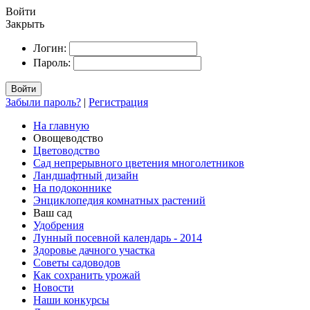
Войти
Закрыть
Логин:
Пароль:
Войти
Забыли пароль?
|
Регистрация
На главную
Овощеводство
Цветоводство
Сад непрерывного цветения многолетников
Ландшафтный дизайн
На подоконнике
Энциклопедия комнатных растений
Ваш сад
Удобрения
Лунный посевной календарь - 2014
Здоровье дачного участка
Советы садоводов
Как сохранить урожай
Новости
Наши конкурсы