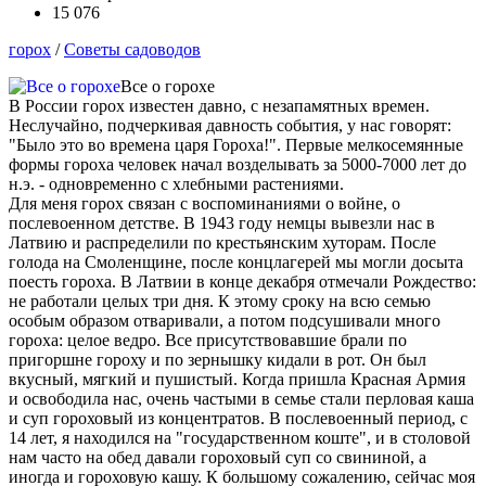
15 076
горох
/
Советы садоводов
Все о горохе
В России горох известен давно, с незапамятных времен.
Неслучайно, подчеркивая давность события, у нас говорят:
"Было это во времена царя Гороха!". Первые мелкосемянные
формы гороха человек начал возделывать за 5000-7000 лет до
н.э. - одновременно с хлебными растениями.
Для меня горох связан с воспоминаниями о войне, о
послевоенном детстве. В 1943 году немцы вывезли нас в
Латвию и распределили по крестьянским хуторам. После
голода на Смоленщине, после концлагерей мы могли досыта
поесть гороха. В Латвии в конце декабря отмечали Рождество:
не работали целых три дня. К этому сроку на всю семью
особым образом отваривали, а потом подсушивали много
гороха: целое ведро. Все присутствовавшие брали по
пригоршне гороху и по зернышку кидали в рот. Он был
вкусный, мягкий и пушистый. Когда пришла Красная Армия
и освободила нас, очень частыми в семье стали перловая каша
и суп гороховый из концентратов. В послевоенный период, с
14 лет, я находился на "государственном коште", и в столовой
нам часто на обед давали гороховый суп со свининой, а
иногда и гороховую кашу. К большому сожалению, сейчас моя