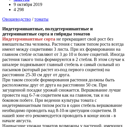
9 октября 2019
4 298
Овощеводство
/
томаты
Индетерминантные, полудетерминантные и
детерминантные сорта и гибриды томатов
Индетерминантные сорта
не прекращают свой рост без
вмешательства человека. Растения с таким типом роста всегда
имеют между соцветиями 3 листа. При их формировании на
главном стебле оставляют от 3 до 10 и более соцветий. Иногда
растения такого типа формируются в 2 стебля. В этом случае к
шпалере подвязывают главный стебель и самый сильный из
пасынков (который растет из-под первого соцветия) на
расстоянии 25-30 см друг от друга.
При таком способе формирования растения должны быть
расположены друг от друга на расстоянии 50 см. При
загущенной посадке урожай снижается. Вершкование лучше
провести над 6-7-м соцветием как на главном, так и на
боковом побеге. При ведении культуры томата с
индетерминантным типом роста в один стебель вершкование
необходимо проводить над 8-10-м цветущим соцветием. В
нашей зоне его рекомендуется проводить в конце июля - в
начале августа.
Наивысшие урожаи томатов возможны у растений, имеющих