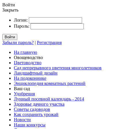
Войти
Закрыть
Логин:
Пароль:
Войти
Забыли пароль?
|
Регистрация
На главную
Овощеводство
Цветоводство
Сад непрерывного цветения многолетников
Ландшафтный дизайн
На подоконнике
Энциклопедия комнатных растений
Ваш сад
Удобрения
Лунный посевной календарь - 2014
Здоровье дачного участка
Советы садоводов
Как сохранить урожай
Новости
Наши конкурсы