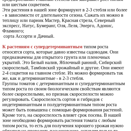
или шестым соцветием.
Эти растения в нашей зоне формируют в 2-3 стебля или более
- в зависимости от длительности сезона. Сажать их можно в
теплицу или парник Мастер, Красная стрела, Северный
экспресс, Натус, Бумеранг, Оля, Леля, Энерго, Адонис,
Фламинго;
сорта Ассорти и Дачный.
К растениям с супердетерминантным
типом роста
относятся сорта, которые давно известны садоводам. Они
предназначены для открытого грунта или пленочных
укрытий. Это Белый налив, Яблочный ранний, Сибирский
скороспелый, Тамбовский урожайный и другие. Они имеют
2-4 соцветия на главном стебле. Их можно формировать так
же, как и детерминантные - в 2-3 стебля.
Группы томатов с детерминантным и супердетерминантным
типом роста по своим биологическим свойствам являются
более скороспелыми, но признак скороспелости можно
регулировать. Скороспелость сортов и гибридов с
индетерминантным и полудетерминантным типом роста
может быть повышена с помощью формирования растений.
Кроме того, на скороспелость влияет срок посева. В нашей
зоне необходимо формировать растения томата с любым
типом роста, то есть для получения хорошего урожая нужно
обязательно проводить пасынкование, оставляя только те