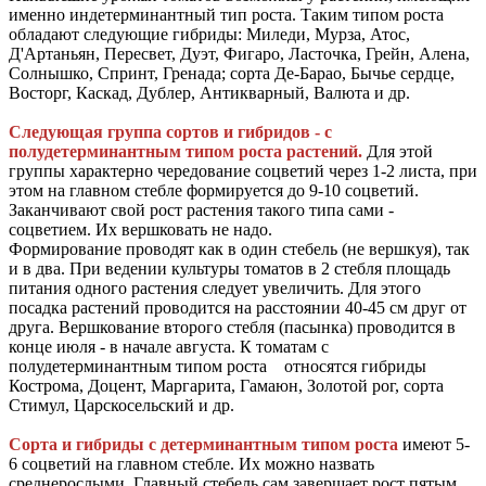
именно индетерминантный тип роста. Таким типом роста
обладают следующие гибриды: Миледи, Мурза, Атос,
Д'Артаньян, Пересвет, Дуэт, Фигаро, Ласточка, Грейн, Алена,
Солнышко, Спринт, Гренада; сорта Де-Барао, Бычье сердце,
Восторг, Каскад, Дублер, Антикварный, Валюта и др.
Следующая группа сортов и гибридов - с
полудетерминантным типом роста растений.
Для этой
группы характерно чередование соцветий через 1-2 листа, при
этом на главном стебле формируется до 9-10 соцветий.
Заканчивают свой рост растения такого типа сами -
соцветием. Их вершковать не надо.
Формирование проводят как в один стебель (не вершкуя), так
и в два. При ведении культуры томатов в 2 стебля площадь
питания одного растения следует увеличить. Для этого
посадка растений проводится на расстоянии 40-45 см друг от
друга. Вершкование второго стебля (пасынка) проводится в
конце июля - в начале августа. К томатам с
полудетерминантным типом роста относятся гибриды
Кострома, Доцент, Маргарита, Гамаюн, Золотой рог, сорта
Стимул, Царскосельский и др.
Сорта и гибриды с детерминантным типом роста
имеют 5-
6 соцветий на главном стебле. Их можно назвать
среднерослыми. Главный стебель сам завершает рост пятым