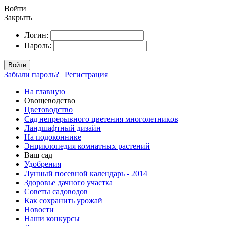
Войти
Закрыть
Логин:
Пароль:
Войти
Забыли пароль?
|
Регистрация
На главную
Овощеводство
Цветоводство
Сад непрерывного цветения многолетников
Ландшафтный дизайн
На подоконнике
Энциклопедия комнатных растений
Ваш сад
Удобрения
Лунный посевной календарь - 2014
Здоровье дачного участка
Советы садоводов
Как сохранить урожай
Новости
Наши конкурсы