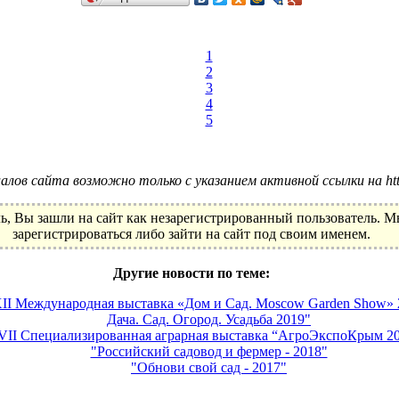
1
2
3
4
5
лов сайта возможно только с указанием активной ссылки на http:
ь, Вы зашли на сайт как незарегистрированный пользователь. 
зарегистрироваться либо зайти на сайт под своим именем.
Другие новости по теме:
II Международная выставка «Дом и Сад. Moscow Garden Show» 
Дача. Сад. Огород. Усадьба 2019"
VII Специализированная аграрная выставка “АгроЭкспоКрым 2
"Российский садовод и фермер - 2018"
"Обнови свой сад - 2017"