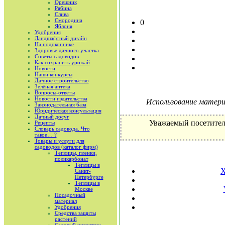
Орешник
Рябина
Слива
Смородина
0
Яблоня
Удобрения
Ландшафтный дизайн
На подоконнике
Здоровье дачного участка
Советы садоводов
Как сохранить урожай
Новости
Наши конкурсы
Дачное строительство
Зелёная аптека
Вопросы-ответы
Новости издательства
Использование материа
Законодательная база
Юридическая консультация
Дачный досуг
Уважаемый посетител
Рецепты
Словарь садовода. Что
такое… ?
Товары и услуги для
садоводов (каталог фирм)
Теплицы, пленки,
поликарбонат
Теплицы в
X
Санкт-
Петербурге
Теплицы в
Москве
Посадочный
материал
Удобрения
Средства защиты
растений