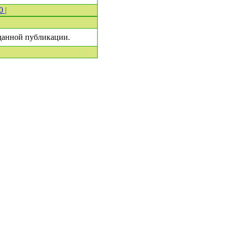
 0
|
 данной публикации.