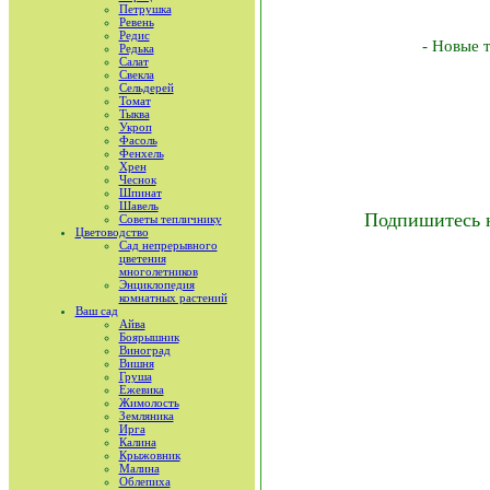
Петрушка
Ревень
Редис
- Новые 
Редька
Салат
Свекла
Сельдерей
Томат
Тыква
Укроп
Фасоль
Фенхель
Хрен
Чеснок
Шпинат
Шавель
Подпишитесь 
Советы тепличнику
Цветоводство
Сад непрерывного
цветения
многолетников
Энциклопедия
комнатных растений
Ваш сад
Айва
Боярышник
Виноград
Вишня
Груша
Ежевика
Жимолость
Земляника
Ирга
Калина
Крыжовник
Малина
Облепиха