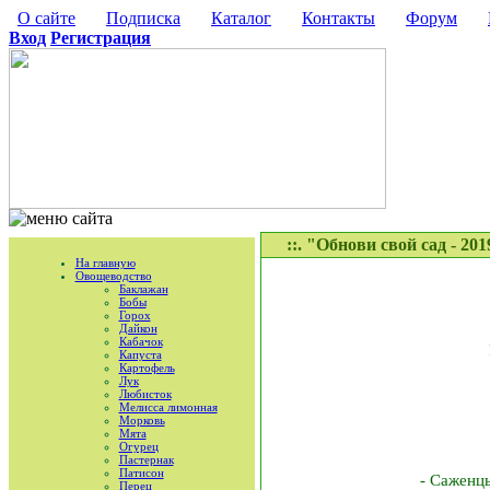
О сайте
Подписка
Каталог
Контакты
Форум
Вход
Регистрация
::. "Обнови свой сад - 2
На главную
Овощеводство
Баклажан
Бобы
Горох
Дайкон
Кабачок
Капуста
Картофель
Лук
Любисток
Мелисса лимонная
Морковь
Мята
Огурец
Пастернак
Патисон
- Саженц
Перец