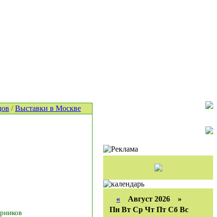
дов
/
Выставки в Москве
«
Август 2026 »
Пн
Вт
Ср
Чт
Пт
Сб
Вс
арников