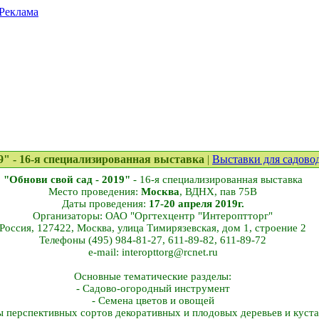
Реклама
019" - 16-я cпециализированная выставка
|
Выставки для садово
"Обнови свой сад - 2019"
- 16-я cпециализированная выставка
Место проведения:
Москва
, ВДНХ, пав 75В
Даты проведения:
17-20 апреля 2019г.
Организаторы: ОАО "Оргтехцентр "Интероптторг"
Россия, 127422, Москва, улица Тимирязевская, дом 1, строение 2
Телефоны (495) 984-81-27, 611-89-82, 611-89-72
e-mail: interopttorg@rcnet.ru
Основные тематические разделы:
- Садово-огородный инструмент
- Семена цветов и овощей
ы перспективных сортов декоративных и плодовых деревьев и куст