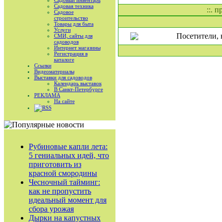
Садовый инвентарь
Садовая техника
::. 
Садовое
строительство
Товары для быта
Услуги
Посетители, 
СМИ, сайты для
садоводов
Интернет магазины
Регистрация в
каталоге
Ссылки
Видеоматериалы
Выставки для садоводов
Календарь выставок
В Санкт-Петербурге
РЕКЛАМА
На сайте
RSS
Рубиновые капли лета:
5 гениальных идей, что
приготовить из
красной смородины
Чесночный тайминг:
как не пропустить
идеальный момент для
сбора урожая
Дырки на капустных