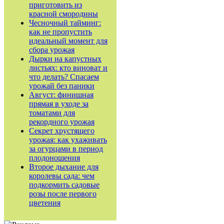
приготовить из
красной смородины
Чесночный тайминг:
как не пропустить
идеальный момент для
сбора урожая
Дырки на капустных
листьях: кто виноват и
что делать? Спасаем
урожай без паники
Август: финишная
прямая в уходе за
томатами для
рекордного урожая
Секрет хрустящего
урожая: как ухаживать
за огурцами в период
плодоношения
Второе дыхание для
королевы сада: чем
подкормить садовые
розы после первого
цветения