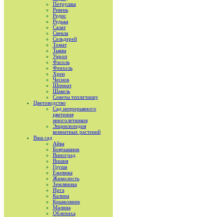
Петрушка
Ревень
Редис
Редька
Салат
Свекла
Сельдерей
Томат
Тыква
Укроп
Фасоль
Фенхель
Хрен
Чеснок
Шпинат
Шавель
Советы тепличнику
Цветоводство
Сад непрерывного
цветения
многолетников
Энциклопедия
комнатных растений
Ваш сад
Айва
Боярышник
Виноград
Вишня
Груша
Ежевика
Жимолость
Земляника
Ирга
Калина
Крыжовник
Малина
Облепиха