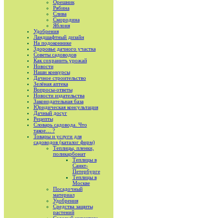
Орешник
Рябина
Слива
Смородина
Яблоня
Удобрения
Ландшафтный дизайн
На подоконнике
Здоровье дачного участка
Советы садоводов
Как сохранить урожай
Новости
Наши конкурсы
Дачное строительство
Зелёная аптека
Вопросы-ответы
Новости издательства
Законодательная база
Юридическая консультация
Дачный досуг
Рецепты
Словарь садовода. Что
такое… ?
Товары и услуги для
садоводов (каталог фирм)
Теплицы, пленки,
поликарбонат
Теплицы в
Санкт-
Петербурге
Теплицы в
Москве
Посадочный
материал
Удобрения
Средства защиты
растений