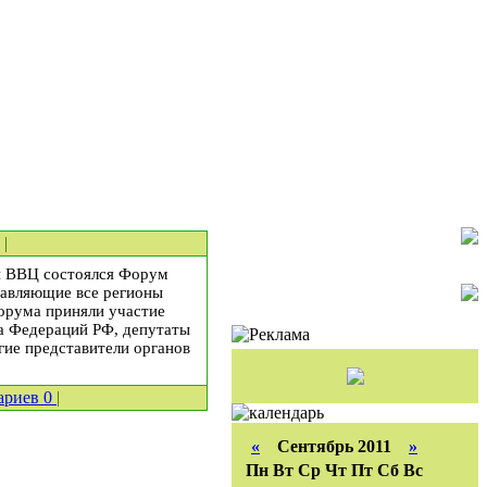
|
и ВВЦ состоялся Форум
тавляющие все регионы
орума приняли участие
та Федераций РФ, депутаты
ие представители органов
ариев
0
|
«
Сентябрь 2011
»
Пн
Вт
Ср
Чт
Пт
Сб
Вс