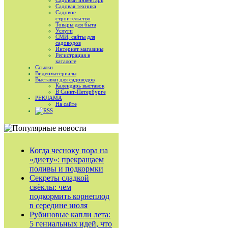
Садовый инвентарь
Садовая техника
Садовое
строительство
Товары для быта
Услуги
СМИ, сайты для
садоводов
Интернет магазины
Регистрация в
каталоге
Ссылки
Видеоматериалы
Выставки для садоводов
Календарь выставок
В Санкт-Петербурге
РЕКЛАМА
На сайте
RSS
Когда чесноку пора на
«диету»: прекращаем
поливы и подкормки
Секреты сладкой
свёклы: чем
подкормить корнеплод
в середине июля
Рубиновые капли лета:
5 гениальных идей, что