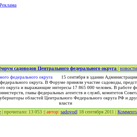
Реклама
Форум садоводов Центрального федерального округа
|
новости
15 сентября в здании Администраци
федерального округа. В Форуме приняли участие садоводы, предс
го округа и выражающие интересы 17 865 000 человек. В работе ф
инистерств, главы федеральных агентств и служб, комитетов Сове
убернаторы областей Центрального Федерального округа РФ и друг
власти
е
| прочитало: 13 053 :|
автор:
sadovod
| 18 сентября 2011 |
Коммент