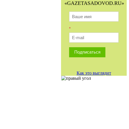
«GAZETASADOVOD.RU»
*
Подписаться
Как это выглядит