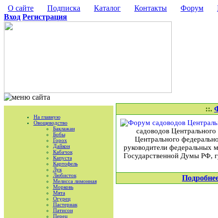
О сайте
Подписка
Каталог
Контакты
Форум
Вход
Регистрация
::.
На главную
Овощеводство
Баклажан
садоводов Центрального 
Бобы
Центрального федерально
Горох
Дайкон
руководители федеральных м
Кабачок
Государственной Думы РФ, г
Капуста
Картофель
Лук
Любисток
Подробне
Мелисса лимонная
Морковь
Мята
Огурец
Пастернак
Патисон
Перец