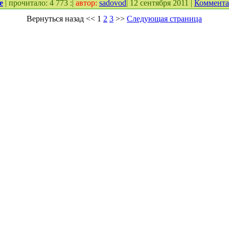
е
| прочитало: 4 773 :|
автор:
sadovod
| 12 сентября 2011 |
Коммент
Вернуться назад
<<
1
2
3
>>
Следующая страница