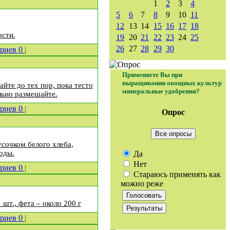
1
2
3
4
5
6
7
8
9
10
11
12
13
14
15
16
17
18
ости.
19
20
21
22
23
24
25
26
27
28
29
30
ариев
0
|
Применяете Вы при
выращивании овощных культур
айте до тех пор, пока тесто
минеральные удобрения?
ельно размешайте.
ариев
0
|
Опрос
Все опросы
сочком белого хлеба,
оды.
Да
Нет
ариев
0
|
Стараюсь применять как
можно реже
 шт., фета – около 200 г
ариев
0
|