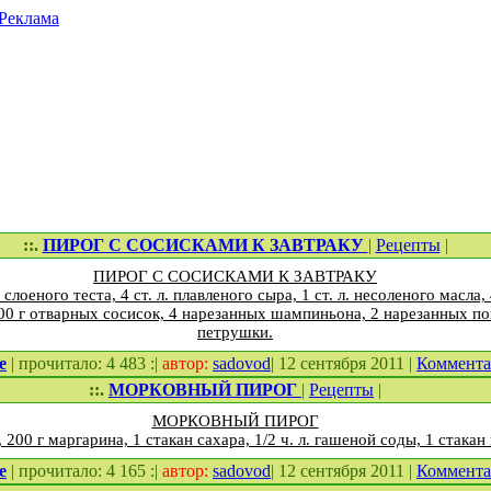
Реклама
::.
ПИРОГ С СОСИСКАМИ К ЗАВТРАКУ
|
Рецепты
|
ПИРОГ С СОСИСКАМИ К ЗАВТРАКУ
слоеного теста, 4 ст. л. плавленого сыра, 1 ст. л. несоленого масла, 4
0 г отварных сосисок, 4 нарезанных шампиньона, 2 нарезанных пом
петрушки.
е
| прочитало: 4 483 :|
автор:
sadovod
| 12 сентября 2011 |
Коммент
::.
МОРКОВНЫЙ ПИРОГ
|
Рецепты
|
МОРКОВНЫЙ ПИРОГ
, 200 г маргарина, 1 стакан сахара, 1/2 ч. л. гашеной соды, 1 стака
е
| прочитало: 4 165 :|
автор:
sadovod
| 12 сентября 2011 |
Коммент