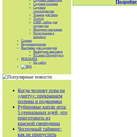
Садовый инвентарь
Подробне
Садовая техника
Садовое
строительство
Товары для быта
Услуги
СМИ, сайты для
садоводов
Интернет магазины
Регистрация в
каталоге
Ссылки
Видеоматериалы
Выставки для садоводов
Календарь выставок
В Санкт-Петербурге
РЕКЛАМА
На сайте
RSS
Когда чесноку пора на
«диету»: прекращаем
поливы и подкормки
Рубиновые капли лета:
5 гениальных идей, что
приготовить из
красной смородины
Чесночный тайминг:
как не пропустить