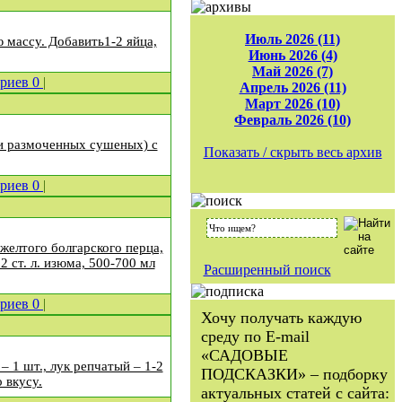
Июль 2026 (11)
ю массу. Добавить1-2 яйца,
Июнь 2026 (4)
Май 2026 (7)
ариев
0
|
Апрель 2026 (11)
Март 2026 (10)
Февраль 2026 (10)
ли размоченных сушеных) с
Показать / скрыть весь архив
ариев
0
|
 желтого болгарского перца,
 ст. л. изюма, 500-700 мл
Расширенный поиск
ариев
0
|
Хочу получать каждую
среду по E-mail
«САДОВЫЕ
– 1 шт., лук репчатый – 1-2
ПОДСКАЗКИ» – подборку
о вкусу.
актуальных статей с сайта: