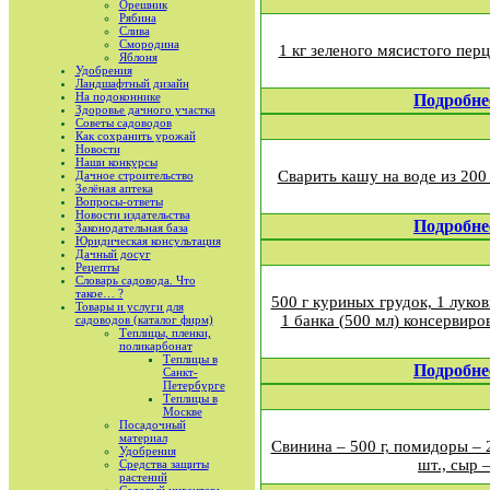
Орешник
Рябина
Слива
Смородина
1 кг зеленого мясистого пер
Яблоня
Удобрения
Ландшафтный дизайн
На подоконнике
Подробне
Здоровье дачного участка
Советы садоводов
Как сохранить урожай
Новости
Наши конкурсы
Сварить кашу на воде из 200
Дачное строительство
Зелёная аптека
Вопросы-ответы
Новости издательства
Подробне
Законодательная база
Юридическая консультация
Дачный досуг
Рецепты
Словарь садовода. Что
такое… ?
500 г куриных грудок, 1 луков
Товары и услуги для
1 банка (500 мл) консервиро
садоводов (каталог фирм)
Теплицы, пленки,
поликарбонат
Теплицы в
Подробне
Санкт-
Петербурге
Теплицы в
Москве
Посадочный
материал
Свинина – 500 г, помидоры – 2
Удобрения
шт., сыр –
Средства защиты
растений