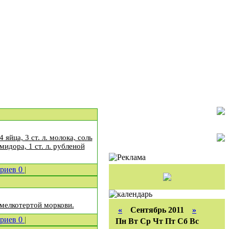
 яйца, 3 ст. л. молока, соль
идора, 1 ст. л. рубленой
ариев
0
|
н мелкотертой моркови.
«
Сентябрь 2011
»
ариев
0
|
Пн
Вт
Ср
Чт
Пт
Сб
Вс