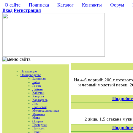
О сайте
Подписка
Каталог
Контакты
Форум
Вход
Регистрация
На главную
Овощеводство
Баклажан
На 4-6 порций: 200 г готового 
Бобы
и черный молотый перец, 20
Горох
Дайкон
Кабачок
Капуста
Подробне
Картофель
Лук
Любисток
Мелисса лимонная
Морковь
Мята
2 яйца, 1,5 стакана муки
Огурец
Пастернак
Подробне
Патисон
Перец