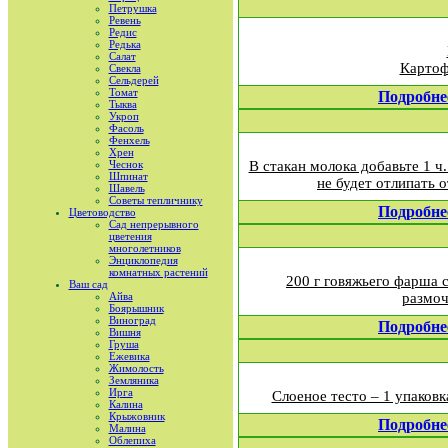
Петрушка
Ревень
Редис
Редька
Салат
Картофе
Свекла
Сельдерей
Томат
Подробне
Тыква
Укроп
Фасоль
Фенхель
Хрен
Чеснок
В стакан молока добавьте 1 ч.
Шпинат
не будет отлипать 
Шавель
Советы тепличнику
Подробне
Цветоводство
Сад непрерывного
цветения
многолетников
Энциклопедия
комнатных растений
200 г говяжьего фарша 
Ваш сад
Айва
размоч
Боярышник
Виноград
Подробне
Вишня
Груша
Ежевика
Жимолость
Земляника
Ирга
Слоеное тесто – 1 упаковка
Калина
Крыжовник
Подробне
Малина
Облепиха