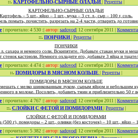
::.
КАРТОФЕЛЬНО-СЫРНЫЕ ОЛАДЬИ
|
Рецепты
|
КАРТОФЕЛЬНО-СЫРНЫЕ ОЛАДЬИ
Картофель – 5 шт., яйцо – 1 шт., мука – 3 ст. л., сыр – 100 г, соль.
ль помыть, почистить, разрезать на 2-4 части, отварить до готовн
е
| прочитало: 4 530 :|
автор:
sadovod
| 12 сентября 2011 |
Коммент
::.
ПОНЧИКИ
|
Рецепты
|
ПОНЧИКИ
 л. сахара и немного соли. Вскипятите. Добавьте стакан муки и меш
от стенок кастрюли. Немного охладите его, добавьте 3 яйца и тщат
е
| прочитало: 4 474 :|
автор:
sadovod
| 12 сентября 2011 |
Коммент
::.
ПОМИДОРЫ В МЯСНОМ КОЛЬЦЕ
|
Рецепты
|
ПОМИДОРЫ В МЯСНОМ КОЛЬЦЕ
смешать с мелко шинкованным луком, сырым яйцом и небольшим ку
енного в молоке. Посолить, добавить тмин и приблизительно 50 г в
е
| прочитало: 4 767 :|
автор:
sadovod
| 12 сентября 2011 |
Коммент
::.
СЛОЙКИ С ФЕТОЙ И ПОМИДОРАМИ
|
Рецепты
|
СЛОЙКИ С ФЕТОЙ И ПОМИДОРАМИ
 (500 г), помидоры – 2 шт., оливки (без косточек) – 10 шт., яйцо – 1
е
| прочитало: 5 382 :|
автор:
sadovod
| 12 сентября 2011 |
Коммент