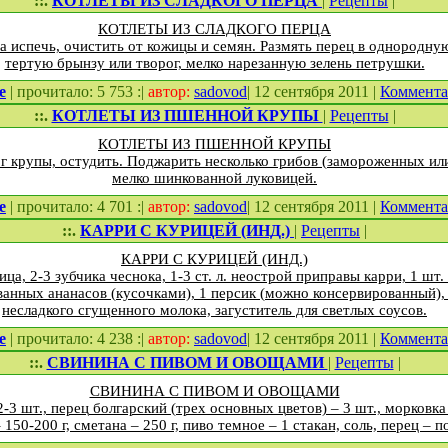
::.
КОТЛЕТЫ ИЗ СЛАДКОГО ПЕРЦА
|
Рецепты
|
КОТЛЕТЫ ИЗ СЛАДКОГО ПЕРЦА
ца испечь, очистить от кожицы и семян. Размять перец в однородну
тертую брынзу или творог, мелко нарезанную зелень петрушки.
е
| прочитало: 5 753 :|
автор:
sadovod
| 12 сентября 2011 |
Коммент
::.
КОТЛЕТЫ ИЗ ПШЕННОЙ КРУПЫ
|
Рецепты
|
КОТЛЕТЫ ИЗ ПШЕННОЙ КРУПЫ
 г крупы, остудить. Поджарить несколько грибов (замороженных и
мелко шинкованной луковицей.
е
| прочитало: 4 701 :|
автор:
sadovod
| 12 сентября 2011 |
Коммент
::.
КАРРИ С КУРИЦЕЙ (ИНД.)
|
Рецепты
|
КАРРИ С КУРИЦЕЙ (ИНД.)
ица, 2-3 зубчика чеснока, 1-3 ст. л. неострой приправы карри, 1 шт.
ванных ананасов (кусочками), 1 персик (можно консервированный), 2
несладкого сгущенного молока, загуститель для светлых соусов.
е
| прочитало: 4 238 :|
автор:
sadovod
| 12 сентября 2011 |
Коммент
::.
СВИНИНА С ПИВОМ И ОВОЩАМИ
|
Рецепты
|
СВИНИНА С ПИВОМ И ОВОЩАМИ
-3 шт., перец болгарский (трех основных цветов) – 3 шт., морковка 
 150-200 г, сметана – 250 г, пиво темное – 1 стакан, соль, перец – п