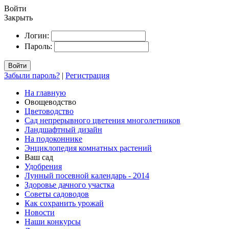
Войти
Закрыть
Логин:
Пароль:
Войти
Забыли пароль?
|
Регистрация
На главную
Овощеводство
Цветоводство
Сад непрерывного цветения многолетников
Ландшафтный дизайн
На подоконнике
Энциклопедия комнатных растений
Ваш сад
Удобрения
Лунный посевной календарь - 2014
Здоровье дачного участка
Советы садоводов
Как сохранить урожай
Новости
Наши конкурсы