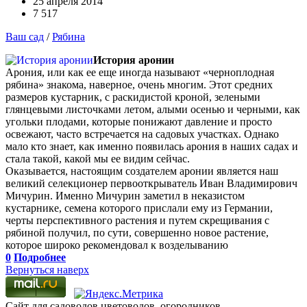
25 апреля 2014
7 517
Ваш сад
/
Рябина
История аронии
Арония, или как ее еще иногда называют «черноплодная
рябина» знакома, наверное, очень многим. Этот средних
размеров кустарник, с раскидистой кроной, зелеными
глянцевыми листочками летом, алыми осенью и черными, как
угольки плодами, которые понижают давление и просто
освежают, часто встречается на садовых участках. Однако
мало кто знает, как именно появилась арония в наших садах и
стала такой, какой мы ее видим сейчас.
Оказывается, настоящим создателем аронии является наш
великий селекционер первооткрыватель Иван Владимирович
Мичурин. Именно Мичурин заметил в неказистом
кустарнике, семена которого прислали ему из Германии,
черты перспективного растения и путем скрещивания с
рябиной получил, по сути, совершенно новое растение,
которое широко рекомендовал к возделыванию
0
Подробнее
Вернуться наверх
Сайт для садоводов,цветоводов, огородников