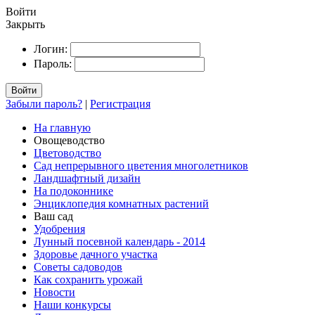
Войти
Закрыть
Логин:
Пароль:
Войти
Забыли пароль?
|
Регистрация
На главную
Овощеводство
Цветоводство
Сад непрерывного цветения многолетников
Ландшафтный дизайн
На подоконнике
Энциклопедия комнатных растений
Ваш сад
Удобрения
Лунный посевной календарь - 2014
Здоровье дачного участка
Советы садоводов
Как сохранить урожай
Новости
Наши конкурсы