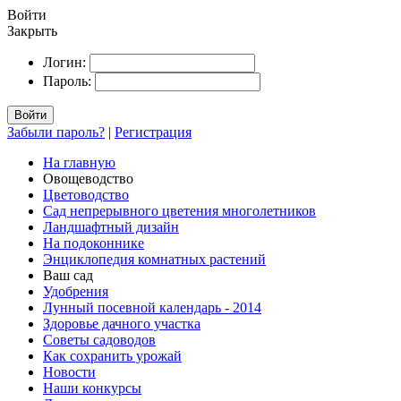
Войти
Закрыть
Логин:
Пароль:
Войти
Забыли пароль?
|
Регистрация
На главную
Овощеводство
Цветоводство
Сад непрерывного цветения многолетников
Ландшафтный дизайн
На подоконнике
Энциклопедия комнатных растений
Ваш сад
Удобрения
Лунный посевной календарь - 2014
Здоровье дачного участка
Советы садоводов
Как сохранить урожай
Новости
Наши конкурсы