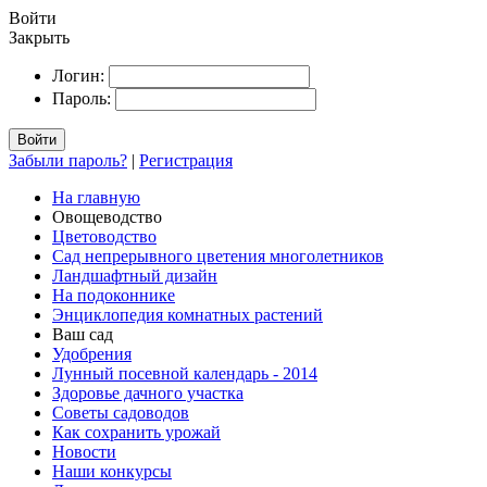
Войти
Закрыть
Логин:
Пароль:
Войти
Забыли пароль?
|
Регистрация
На главную
Овощеводство
Цветоводство
Сад непрерывного цветения многолетников
Ландшафтный дизайн
На подоконнике
Энциклопедия комнатных растений
Ваш сад
Удобрения
Лунный посевной календарь - 2014
Здоровье дачного участка
Советы садоводов
Как сохранить урожай
Новости
Наши конкурсы