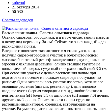
sadovod
21 октября 2014
56 530
Советы садоводов
Раскисление почвы. Советы опытного садовода
Осенью садоводы-огородники, и я в том числе, вносят известь
в почву под перекопку. Зачем? Сейчас это знает каждый - для
раскисления почвы.
Впервые с понятием «кислотность» я столкнулся, когда
получил садово-огородный участок в болотисто-лесном
массиве: болотистый рельеф, заводненность, кустарниковые
заросли с чахлыми деревьями, близко стоящие грунтовые
воды, глеевый подзол, гумусный поверхностный слой 3-5 см.
При освоении участка с целью раскисления почвы при
подготовке к посевам и посадкам садоводы поступают по-
разному. Одни засыпали весь участок известью, хотя не все
овощные растения (щавель, ревень и др.), да и плодово-
ягодные кусты (черная смородина и т. д.), любят близкие к
нейтральным (рН более 5,5) и щелочные (рН выше 7,0) почвы;
другие - выборочно. О кислотности почвы судят по
растениям-индикаторам, сорнякам, встречающимся на
участке. Разумеется, растения не слишком точно показывают