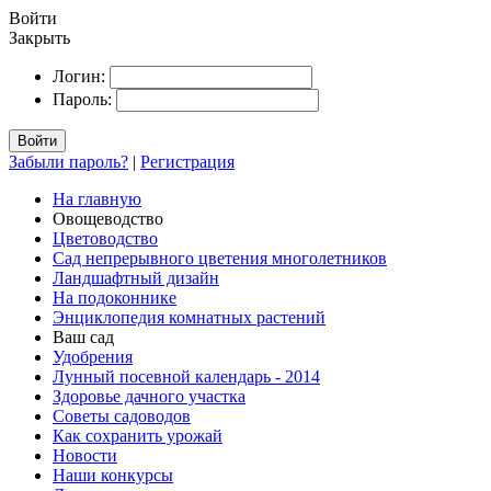
Войти
Закрыть
Логин:
Пароль:
Войти
Забыли пароль?
|
Регистрация
На главную
Овощеводство
Цветоводство
Сад непрерывного цветения многолетников
Ландшафтный дизайн
На подоконнике
Энциклопедия комнатных растений
Ваш сад
Удобрения
Лунный посевной календарь - 2014
Здоровье дачного участка
Советы садоводов
Как сохранить урожай
Новости
Наши конкурсы