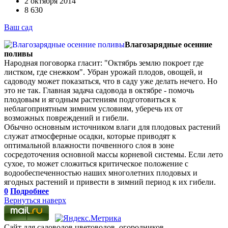
2 октября 2014
8 630
Ваш сад
Влагозарядные осенние
поливы
Народная поговорка гласит: "Октябрь землю покроет где
листком, где снежком". Убран урожай плодов, овощей, и
садоводу может показаться, что в саду уже делать нечего. Но
это не так. Главная задача садовода в октябре - помочь
плодовым и ягодным растениям подготовиться к
неблагоприятным зимним условиям, уберечь их от
возможных повреждений и гибели.
Обычно основным источником влаги для плодовых растений
служат атмосферные осадки, которые приводят к
оптимальной влажности почвенного слоя в зоне
сосредоточения основной массы корневой системы. Если лето
сухое, то может сложиться критическое положение с
водообеспеченностью наших многолетних плодовых и
ягодных растений и привести в зимний период к их гибели.
0
Подробнее
Вернуться наверх
Сайт для садоводов,цветоводов, огородников