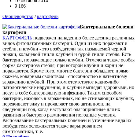
10 октября 2014
9 166
Овощеводство
/
картофель
Бактериальные болезни
картофеля
КАРТОФЕЛЬ
подвержен нападению более десятка различных
видов фитопатогенных бактерий. Одни из них поражают и
стебли, и клубни - это возбудители так называемой черной
ножки, кольцевой гнили клубней и бурой гнили стебля. Есть
бактерии, поражающие только клубни. Отмечена также особая
форма бактериоза стебля, при которой клубни и корни не
поражаются. Кроме того, многие бактерии обладают, прямо
скажем, коварным свойством - способностью к латентному
заражению клубней. При этом отсутствуют какие-либо
патологические нарушения, и клубни выглядят здоровыми, но
несут в себе бактериальную инфекцию. Таким способом
бактерии, находясь в зараженных, но не сгнивающих клубнях,
переживают зиму и проявляют свою активность на
следующий год, когда наступают благоприятные для их
развития и быстрого размножения погодные условия.
Распознавание бактериальных болезней и уточнение вида их
возбудителя осложняется также варьированием
симптоматики, т. е.
0
Подробнее