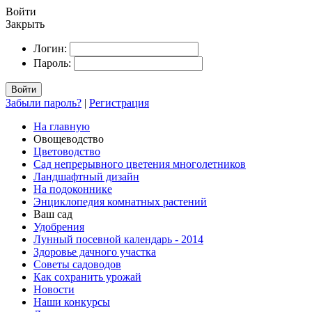
Войти
Закрыть
Логин:
Пароль:
Войти
Забыли пароль?
|
Регистрация
На главную
Овощеводство
Цветоводство
Сад непрерывного цветения многолетников
Ландшафтный дизайн
На подоконнике
Энциклопедия комнатных растений
Ваш сад
Удобрения
Лунный посевной календарь - 2014
Здоровье дачного участка
Советы садоводов
Как сохранить урожай
Новости
Наши конкурсы