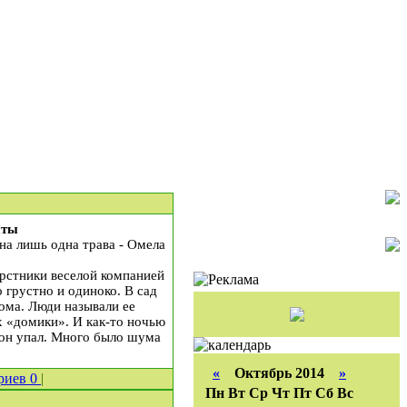
пты
на лишь одна трава - Омела
ерстники веселой компанией
 грустно и одиноко. В сад
дома. Люди называли ее
х «домики». И как-то ночью
и он упал. Много было шума
«
Октябрь 2014
»
риев
0
|
Пн
Вт
Ср
Чт
Пт
Сб
Вс