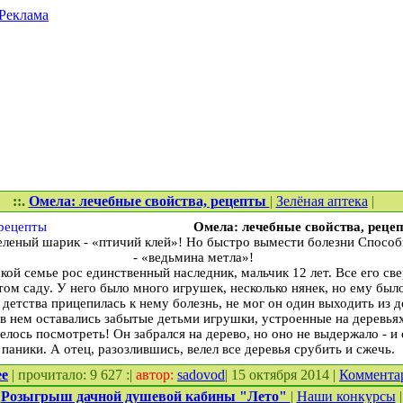
Реклама
::.
Омела: лечебные свойства, рецепты
|
Зелёная аптека
|
Омела: лечебные свойства, реце
еленый шарик - «птичий клей»! Но быстро вымести болезни Способ
- «ведьмина метла»!
кой семье рос единственный наследник, мальчик 12 лет. Все его св
том саду. У него было много игрушек, несколько нянек, но ему было
 детства прицепилась к нему болезнь, не мог он один выходить из 
 в нем оставались забытые детьми игрушки, устроенные на деревья
телось посмотреть! Он забрался на дерево, но оно не выдержало - 
 паники. А отец, разозлившись, велел все деревья срубить и сжечь.
ее
| прочитало: 9 627 :|
автор:
sadovod
| 15 октября 2014 |
Коммента
.
Розыгрыш дачной душевой кабины "Лето"
|
Наши конкурсы
|