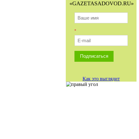
«GAZETASADOVOD.RU»
*
Подписаться
Как это выглядит