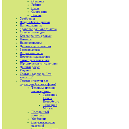
Орешник
Рябина
Слива
Смородина
Яблоня
Удобрения
Ландшафтный дизайн
На подоконнике
Здоровье дачного участка
Советы садоводов
Как сохранить урожай
Новости
Наши конкурсы
Дачное строительство
Зелёная аптека
Вопросы-ответы
Новости издательства
Законодательная база
Юридическая консультация
Дачный досуг
Рецепты
Словарь садовода. Что
такое… ?
Товары и услуги для
садоводов (каталог фирм)
Теплицы, пленки,
поликарбонат
Теплицы в
Санкт-
Петербурге
Теплицы в
Москве
Посадочный
материал
Удобрения
Средства защиты
растений