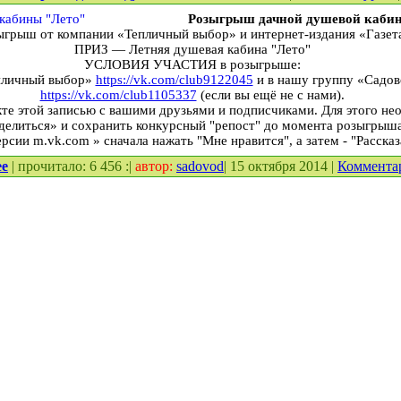
Розыгрыш дачной душевой каби
ыгрыш от компании «Тепличный выбор» и интернет-издания «Газет
ПРИЗ — Летняя душевая кабина "Лето"
УСЛОВИЯ УЧАСТИЯ в розыгрыше:
пличный выбор»
https://vk.com/club9122045
и в нашу группу «Садов
https://vk.com/club1105337
(если вы ещё не с нами).
 этой записью с вашими друзьями и подписчиками. Для этого не
делиться» и сохранить конкурсный "репост" до момента розыгрыша
рсии m.vk.com » сначала нажать "Мне нравится", а затем - "Рассказ
ее
| прочитало: 6 456 :|
автор:
sadovod
| 15 октября 2014 |
Коммента