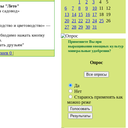
1
2
3
4
5
ны "Лето"
6
7
8
9
10
11
12
а садовод»
13
14
15
16
17
18
19
20
21
22
23
24
25
26
одство и цветоводство» —
27
28
29
30
31
обходимо нажать кнопку
.
Применяете Вы при
ать друзьям"
выращивании овощных культур
минеральные удобрения?
риев
0
|
Опрос
Все опросы
Да
Нет
Стараюсь применять как
можно реже