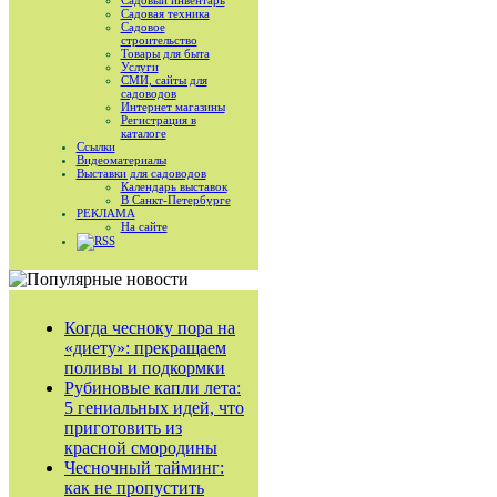
Садовый инвентарь
Садовая техника
Садовое
строительство
Товары для быта
Услуги
СМИ, сайты для
садоводов
Интернет магазины
Регистрация в
каталоге
Ссылки
Видеоматериалы
Выставки для садоводов
Календарь выставок
В Санкт-Петербурге
РЕКЛАМА
На сайте
RSS
Когда чесноку пора на
«диету»: прекращаем
поливы и подкормки
Рубиновые капли лета:
5 гениальных идей, что
приготовить из
красной смородины
Чесночный тайминг:
как не пропустить