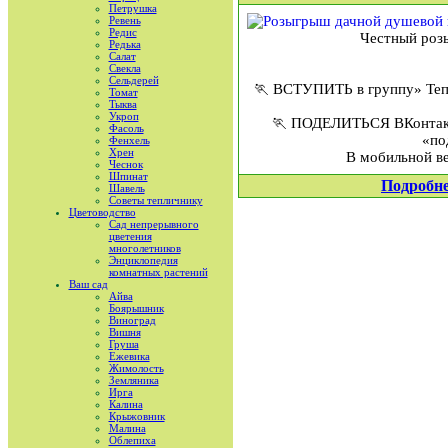
Петрушка
Ревень
Редис
Честный роз
Редька
Салат
Свекла
Сельдерей
🏃 ВСТУПИТЬ в группу» Те
Томат
Тыква
Укроп
🏃 ПОДЕЛИТЬСЯ ВКонтакте
Фасоль
«по
Фенхель
Хрен
В мобильной ве
Чеснок
Шпинат
Подробн
Шавель
Советы тепличнику
Цветоводство
Сад непрерывного
цветения
многолетников
Энциклопедия
комнатных растений
Ваш сад
Айва
Боярышник
Виноград
Вишня
Груша
Ежевика
Жимолость
Земляника
Ирга
Калина
Крыжовник
Малина
Облепиха