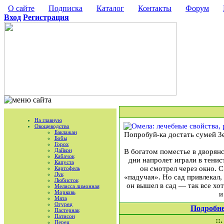
О сайте
Подписка
Каталог
Контакты
Форум
Вход
Регистрация
На главную
Овощеводство
Баклажан
Попробуй-ка достать сумей З
Бобы
Горох
Дайкон
В богатом поместье в дворянс
Кабачок
дни напролет играли в тенис
Капуста
он смотрел через окно. С
Картофель
Лук
«падучая». Но сад привлекал,
Любисток
он вышел в сад — так все хо
Мелисса лимонная
Морковь
и
Мята
Огурец
Подробн
Пастернак
Патисон
::
Перец